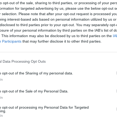
to opt-out of the sale, sharing to third parties, or processing of your per
formation for targeted advertising by us, please use the below opt-out s
re
2:0
Complexity
r selection. Please note that after your opt-out request is processed y
eing interest-based ads based on personal information utilized by us or
disclosed to third parties prior to your opt-out. You may separately opt-
losure of your personal information by third parties on the IAB’s list of
. This information may also be disclosed by us to third parties on the
IA
Participants
that may further disclose it to other third parties.
ty
2:0
OG
l Data Processing Opt Outs
is
2:0
Team Falcons
o opt-out of the Sharing of my personal data.
In
NAVI
o opt-out of the Sale of my Personal Data.
oczątek na serwerze ponownie zameldują się podopieczni Ta
In
owiem Natus Vincere, nie ulega jednak wątpliwości, że to 
rają z Complexity. Będzie to typowy mecz o życie, bo przegr
to opt-out of processing my Personal Data for Targeted
ing.
ej sytuacji znajdują się również Falcons oraz F1KU i OG. 
In