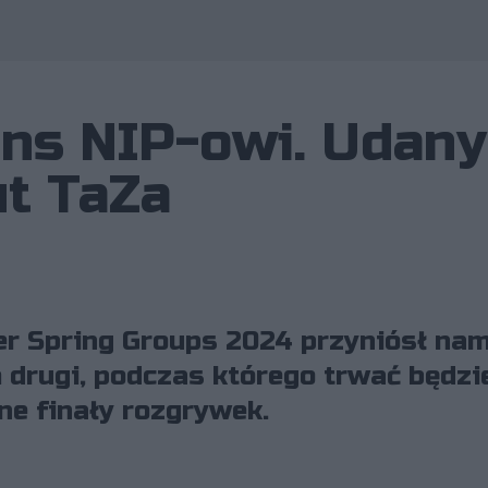
ans NIP-owi. Udany
ut TaZa
r Spring Groups 2024 przyniósł nam
ń drugi, podczas którego trwać będzi
e finały rozgrywek.