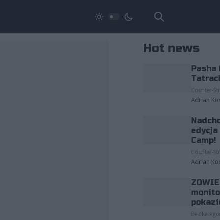
Hot news
Pasha 
Tatrac
Counter-Str
Adrian Ko
Nadcho
edycja
Camp!
Counter-Str
Adrian Ko
ZOWIE 
monito
pokazi
Bez kategor