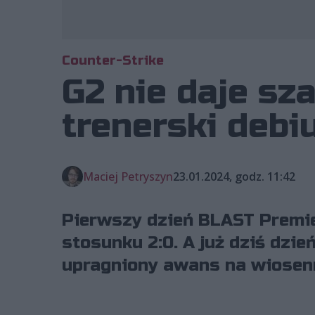
Counter-Strike
G2 nie daje sz
trenerski debi
Maciej Petryszyn
23.01.2024, godz. 11:42
Pierwszy dzień BLAST Premie
stosunku 2:0. A już dziś dzie
upragniony awans na wiosenn