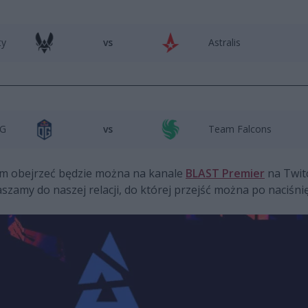
ty
vs
Astralis
G
vs
Team Falcons
m obejrzeć będzie można na kanale
BLAST Premier
na Twitc
amy do naszej relacji, do której przejść można po naciśnię