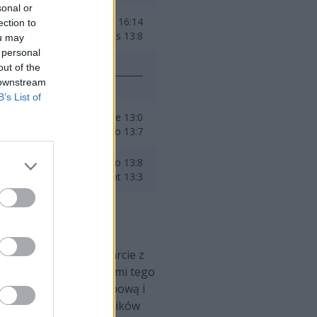
sonal or
Overpass 16:14
ection to
Anubis 13:8
ou may
 personal
out of the
 downstream
B’s List of
Mirage 13:0
Inferno 13:7
Vertigo 13:8
Ancient 13:3
Za, przed którymi starcie z
Samuraje będą faworytami tego
any zakończy fazę grupową i
Szczególnie dla zawodników