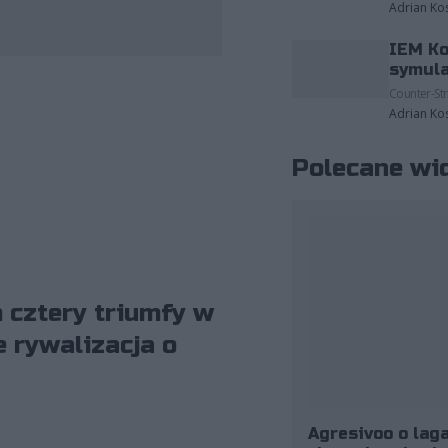
Adrian Ko
IEM Ko
fot. BLAST
symula
Counter-Str
Adrian Ko
Polecane wi
 cztery triumfy w
e rywalizacja o
Agresivoo o laga