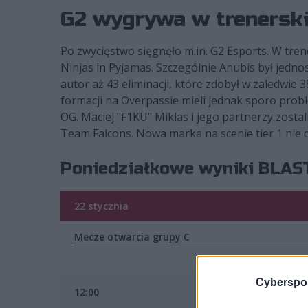
G2 wygrywa w trenersk
Po zwycięstwo sięgnęło m.in. G2 Esports. W tre
Ninjas in Pyjamas. Szczególnie Anubis był jedno
autor aż 43 eliminacji, które zdobył w zaledwie
formacji na Overpassie mieli jednak sporo probl
OG. Maciej "F1KU" Miklas i jego partnerzy zosta
Team Falcons. Nowa marka na scenie tier 1 nie da
Poniedziałkowe wyniki BLAST
22 stycznia
Mecze otwarcia grupy C
Cyberspor
12:00
G2 Espor