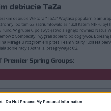
im debiucie TaZa
nerskim debiucie Wiktora "TaZa" Wojtasa popularni Samurajo
stronny, bo tam G2 zatriumfowało aż 13:2! Katem NIP-u był I
 35 rund. W grupie C po zwycięstwo sięgnęło również Natus V
emów z Complexity i wygrali dopiero po dogrywce. Bolesną l
li na Mirage'u rozgromieni przez Team Vitality 13:0! Na pie
ła sobie rady z Astralis, przegrywając 0:2.
 Premier Spring Groups:
t -
Do Not Process My Personal Information
ts
2:0
Ninjas in Pyjamas