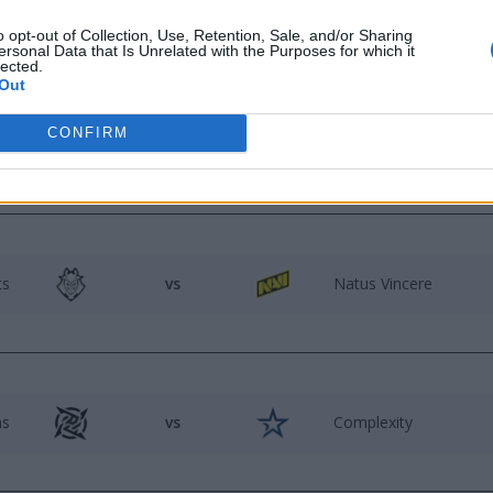
y katastrofą. Ale wcześniej Team Vitality i Astralis zawalcz
o opt-out of Collection, Use, Retention, Sale, and/or Sharing
ersonal Data that Is Unrelated with the Purposes for which it
lected.
Out
T Premier Spring Groups:
CONFIRM
ts
vs
Natus Vincere
as
vs
Complexity