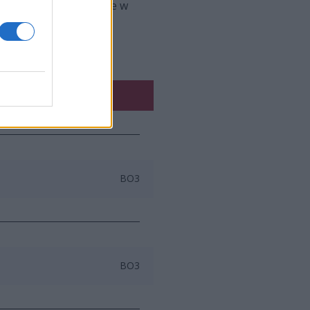
ą między sobą o miejsce w
BO3
BO3