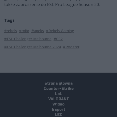
także zaproszenie do ESL Pro League Season 20.
Tagi
#rebels
#mibr
#apeks
#Rebels Gaming
#ESL Challenger Melbourne
#CS2
#ESL Challenger Melbourne 2024
#Rooster
Strona główna
Counter-Strike
LoL
VALORANT
Wideo
Esport
LEC