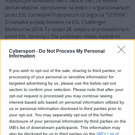
Najlepszym dowodem niech będzie fakt, że Rebels
dostali właśnie zaproszenie na jeden z organizowanych
przez ESL turniejów! Podopieczni Grzegorza "SZPERA"
Dziamałka pojadą bowiem na ESL Challenger
Melbourne 2024. To dzięki 28. miejscu w prowadzonym
przez ESL rankingu. Dla polskiego składu będzie to
drugi międzynarodowy lan w tym roku właśnie po IEM
Katowice 2024. A jednocześnie również szansa, by
Cybersport -
Do Not Process My Personal
Information
zgarnąć kolejne cenne punkty i w przyszłości otrzymać
np. kolejne zaproszenia do samych zawodów lub
If you wish to opt-out of the sale, sharing to third parties, or
ewentualnie do zamkniętych eliminacji. Niemniej w
processing of your personal or sensitive information for
Australii, chociaż sam prestiż imprezy nie będzie
targeted advertising by us, please use the below opt-out
oczywiście najwyższy, o ewentualny sukces wcale nie
section to confirm your selection. Please note that after your
będzie łatwo.
opt-out request is processed you may continue seeing
interest-based ads based on personal information utilized by
CZYTAJ TEŻ:
SZPERO: Nie spodziewałem się tak
us or personal information disclosed to third parties prior to
szybko zostać trenerem [WYWIAD]
your opt-out. You may separately opt-out of the further
disclosure of your personal information by third parties on the
Wszak poza Rebels zaproszenia wpadły w ręce również
IAB’s list of downstream participants. This information may
Apeks oraz MIBR-u. I obie te formacje mają podstawy,
also be disclosed by us to third parties on the
IAB’s List of