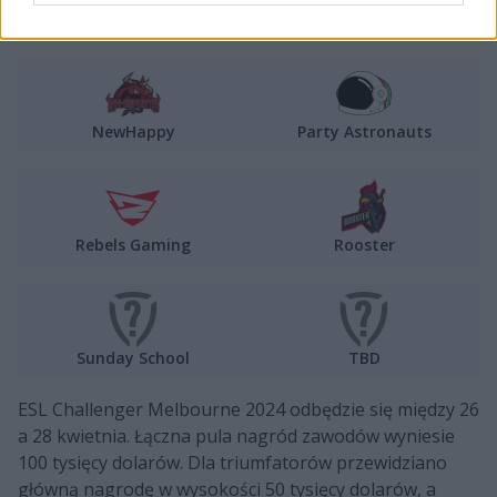
Apeks
MIBR
NewHappy
Party Astronauts
Rebels Gaming
Rooster
Sunday School
TBD
ESL Challenger Melbourne 2024 odbędzie się między 26
a 28 kwietnia. Łączna pula nagród zawodów wyniesie
100 tysięcy dolarów. Dla triumfatorów przewidziano
główną nagrodę w wysokości 50 tysięcy dolarów, a