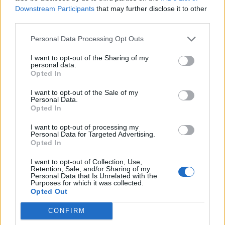
by poważnie myśleć o podbiciu Melbourne. Chrapkę na
Downstream Participants
that may further disclose it to other
third parties.
sukces na własnej ziemi będą mieli również Rooster,
czyli skład zaproszony jako tzw. "lokalny bohater".
Personal Data Processing Opt Outs
Bynajmniej jednak ani Koguty, ani drugi z
reprezentantów gospodarzy, Sunday School, nie będą
I want to opt-out of the Sharing of my
personal data.
uchodzić za faworytów. Podobnie sytuacja ma się w
Opted In
przypadku triumfatora azjatyckich eliminacji,
NewHappy, oraz Party Astronauts, którzy okazali się
I want to opt-out of the Sale of my
Personal Data.
najlepsi w Ameryce Północnej. Na ten moment nie
Opted In
znamy jeszcze tożsamości ostatniego z uczestników.
I want to opt-out of processing my
Tego wyłoni europejski turniej eliminacyjny, który
Personal Data for Targeted Advertising.
odbędzie się między 26 lutego a 1 marca.
Opted In
Lista uczestników
ESL Challenger
I want to opt-out of Collection, Use,
Retention, Sale, and/or Sharing of my
Melbourne 2024
:
Personal Data that Is Unrelated with the
Purposes for which it was collected.
Opted Out
CONFIRM