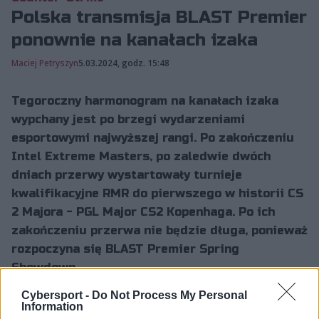
Polska transmisja BLAST Premier
ponownie na kanałach izaka
Maciej Petryszyn
5.03.2024, godz. 15:48
Tegoroczny harmonogram na kanałach izaka
wypchany jest po brzegi wydarzeniami
esportowymi najwyższej rangi. Po zakończeniu
Intel Extreme Masters, po zaledwie dwóch
dniach przerwy wystartowały turnieje
kwalifikacyjne RMR do pierwszego w historii CS
2 Majora - PGL Major CS2 Kopenhaga. Po ich
zakończeniu przerwa nie będzie długa, ponieważ
rozpoczyna się BLAST Premier Spring
Showdown.
Cybersport -
Do Not Process My Personal
Information