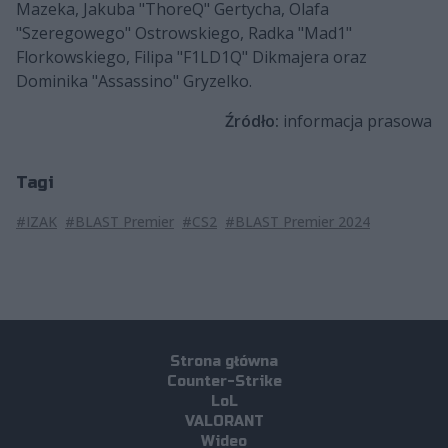
Mazeka, Jakuba "ThoreQ" Gertycha, Olafa
"Szeregowego" Ostrowskiego, Radka "Mad1"
Florkowskiego, Filipa "F1LD1Q" Dikmajera oraz
Dominika "Assassino" Gryzelko.
Źródło:
informacja prasowa
Tagi
#IZAK
#BLAST Premier
#CS2
#BLAST Premier 2024
Strona główna
Counter-Strike
LoL
VALORANT
Wideo