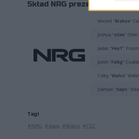
Skład NRG prezentuje się nas
Vincent "
Brehze
" Ca
Joshua "
oSee
" Ohm
Jadan "
HexT
" Post
Justin "
FaNg
" Coakl
Colby "⁠
Walco⁠
" Wals
Damian "
daps
" Stee
Tagi
#NRG
#daps
#Walco⁠
#CS2