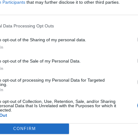
Participants
that may further disclose it to other third parties.
ale w innej roli
e już Damian "daps" Steele. Zamiast tego Kanadyjczyk
powr
l Data Processing Opt Outs
h latach odpowiadał za wyniki Evil Geniuses oraz Teamu Liqu
niej skorzystał. Dziś wiemy już, że nie na długo i chociaż pozo
o opt-out of the Sharing of my personal data.
rudnienia nowego prowadzącego. Tym został Colby "⁠Walco⁠" 
In
potkał już niektórych klubowych kolegów z NRG, tj. Vincenta
oglądać go w Party Astronauts.
o opt-out of the Sale of my Personal Data.
In
ami
to opt-out of processing my Personal Data for Targeted
ing.
owróciło na scenę Counter-Strike'a. Organizacja zaangażowa
In
uid oraz Complexity. Ten na papierze wyglądał obiecująco, 
o opt-out of Collection, Use, Retention, Sale, and/or Sharing
st tego daps i spółka nie zdołali m.in. awansować na Regi
ersonal Data that Is Unrelated with the Purposes for which it
lected.
-a pojechali, ale nie dało im to zbyt wiele. W Monterrey pr
Out
ownie musiało pożegnać się z marzeniami o występie na PGL
hallenger League, gdzie do wywalczenia będzie slot w ESL P
CONFIRM