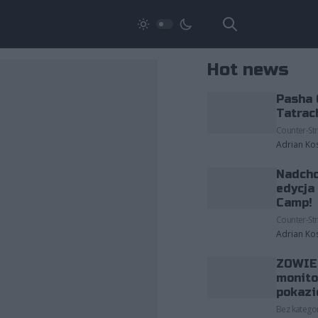
Hot news
Pasha 
Tatrac
Counter-Str
Adrian Ko
Nadcho
edycja
Camp!
Counter-Str
Adrian Ko
ZOWIE 
monito
pokazi
Bez kategor