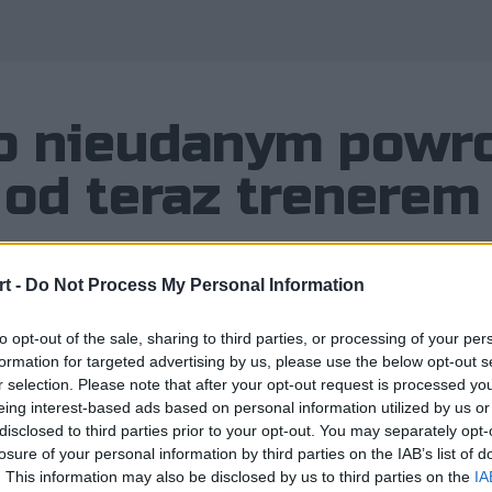
o nieudanym powro
 od teraz trenerem
t -
Do Not Process My Personal Information
Strike'a nie przebiegł tak okazale, 
to opt-out of the sale, sharing to third parties, or processing of your per
formation for targeted advertising by us, please use the below opt-out s
 po zaledwie kilku miesiącach doszło
r selection. Please note that after your opt-out request is processed y
eing interest-based ads based on personal information utilized by us or
 wyniku zespół zyskał w końcu trener
disclosed to third parties prior to your opt-out. You may separately opt-
losure of your personal information by third parties on the IAB’s list of
. This information may also be disclosed by us to third parties on the
IA