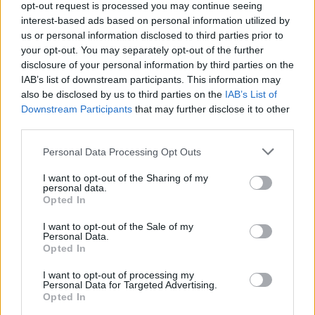
opt-out request is processed you may continue seeing
interest-based ads based on personal information utilized by
0:2
us or personal information disclosed to third parties prior to
15:30
(BO3)
your opt-out. You may separately opt-out of the further
Heroic
OG
disclosure of your personal information by third parties on the
IAB’s list of downstream participants. This information may
2:0
18:00
also be disclosed by us to third parties on the
IAB’s List of
(BO3)
Metizport
Monte
Downstream Participants
that may further disclose it to other
third parties.
2:0
20:30
(BO3)
Personal Data Processing Opt Outs
Spirit
BIG
I want to opt-out of the Sharing of my
Czy F1KU pojedzie do Londynu?
personal data.
Opted In
W niedzielę zapadną ostateczne rozstrzygnięcia
I want to opt-out of the Sale of my
podczas BLAST Premier Spring Showdown 2024.
Personal Data.
Opted In
Najpierw o awans na wiosenne finały w Londynie
zawalczą SAW i OG. A to oznacza, że o bilet do Wielkiej
I want to opt-out of processing my
Brytanii postara się również F1KU. Chociaż ponownie
Personal Data for Targeted Advertising.
Opted In
jego drużyna bynajmniej nie będzie faworytem. Taką