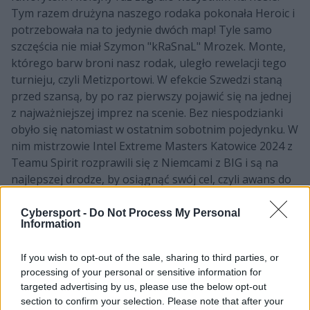
Tym razem drużyna naszego rodaka pokonała Heroic i
potrzebowała na to jedynie dwóch map! Tyle samo
szczęścia nie miał Szymon "kRaSnaL" Mrozek. Monte,
którego barw broni nasz rodak, uległo rewelacji tego
turnieju, czyli Metizportowi. W efekcie Szwedzi staną
przed szansą, by po raz pierwszy pojawić się na jednej
z najważniejszej imprez na scenie. Bez niespodzianki
obyło się natomiast w ostatnim sobotnim pojedynku. W
nim mistrzowie Intel Extreme Masters Katowice 2024 z
Teamu Spirit rozprawili się z Niemcami z BIG i są na
najlepszej drodze, by osiągnąć swój cel, czyli awans do
Londynu.
Cybersport -
Do Not Process My Personal
Sobotnie wyniki BLAST Premier Spring
Information
Showdown 2024:
If you wish to opt-out of the sale, sharing to third parties, or
processing of your personal or sensitive information for
9 marca
targeted advertising by us, please use the below opt-out
section to confirm your selection. Please note that after your
Ćwierćfinał