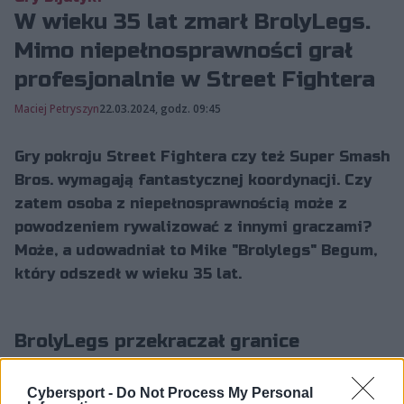
W wieku 35 lat zmarł BrolyLegs.
Mimo niepełnosprawności grał
profesjonalnie w Street Fightera
Maciej Petryszyn
22.03.2024, godz. 09:45
Gry pokroju Street Fightera czy też Super Smash
Bros. wymagają fantastycznej koordynacji. Czy
zatem osoba z niepełnosprawnością może z
powodzeniem rywalizować z innymi graczami?
Może, a udowadniał to Mike "Brolylegs" Begum,
który odszedł w wieku 35 lat.
BrolyLegs przekraczał granice
BrolyLegs urodził się z artrogrypozą, zwaną inaczej
Cybersport -
Do Not Process My Personal
wrodzoną sztywnością stawów. Choroba ta powoduje