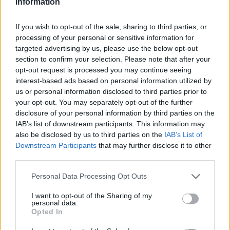
Information
występowaniu wrodzonych, wielostawowych
przykurczy. I to z ich powodu mięśnie oraz stawy
If you wish to opt-out of the sale, sharing to third parties, or
Beguma nie rozwinęły się w prawidłowy sposób. Mimo
processing of your personal or sensitive information for
to Amerykanin nie poddał się i mimo swoich problemów
targeted advertising by us, please use the below opt-out
m.in. grał w gry. To dzięki stworzonemu przez siebie
section to confirm your selection. Please note that after your
opt-out request is processed you may continue seeing
sposobowi korzystania z pada za pomocą... twarzy. W
interest-based ads based on personal information utilized by
ten sposób urodzony w 1988 roku gracz zaczął swoją
us or personal information disclosed to third parties prior to
przygodę z esportową sceną. Na początku wraz z
your opt-out. You may separately opt-out of the further
bratem rywalizował w Super Smash Bros., by następnie
disclosure of your personal information by third parties on the
przerzucić się na serię Street Fighter. Tam używał
IAB’s list of downstream participants. This information may
głównie Chun-Li i chociaż przez fizyczne ograniczenia
also be disclosed by us to third parties on the
IAB’s List of
nie był w stanie dosięgnąć niektórych przycisków,
Downstream Participants
that may further disclose it to other
third parties.
wykonywał wszystkie swoje ruchy. Co więcej, między w
2013 a 2017 rokiem był najlepszym zawodnikiem Chun-
Personal Data Processing Opt Outs
Li w Ultra Street Fighter IV na konsoli Xbox 360.
I want to opt-out of the Sharing of my
Brał udział również w licznych turniejach. Na EVO 2022
personal data.
Opted In
zajął 25. miejsce na ponad 1,4 tysiąca uczestników
turnieju Street Fighter V. –
Chcę być uważany za