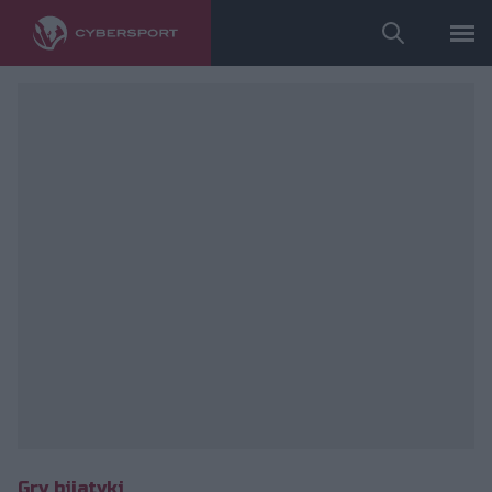
fot. youtube.com/@streetfighter
Gry bijatyki