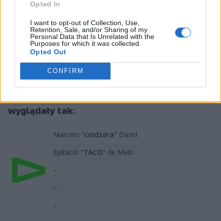
Opted In
razem w 00NATION DNB, z którym zagrali nawet na
Intel Extreme Masters Rio Major 2022. Niemniej na
I want to opt-out of Collection, Use,
początku 2023 roku de Melo ustąpił ze składu z
Retention, Sale, and/or Sharing of my
Personal Data that Is Unrelated with the
przyczyn medycznych i finalnie już do niego nie
Purposes for which it was collected.
powrócił. Natomiast coldzera pozostał, również po
Opted Out
przekształceniu formacji w Legacy, z którym dostał się
CONFIRM
na pierwszego w historii Majora CS2.
Jeżeli plotki potwierdzą się, skład LOUD
wyglądały tak:
Marcelo "
coldzera
" David
Epitácio "
TACO
" de Melo
–
–
–