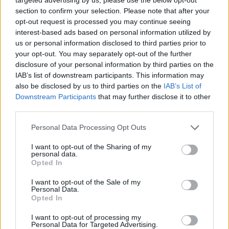
"coldzera" David oraz Epitácio "TACO" de Melo, bo o
section to confirm your selection. Please note that after your
nich tu mowa, jak się wydaje, najlepsze czasy mają już
opt-out request is processed you may continue seeing
za sobą, ale nadal są medialnymi postaciami. A na
interest-based ads based on personal information utilized by
dodatek gwarantują określony poziom gry. Na dodatek
us or personal information disclosed to third parties prior to
ich potencjalne ściągnięcie nie byłoby wcale takie
your opt-out. You may separately opt-out of the further
disclosure of your personal information by third parties on the
trudne. Wszak coldzera i tak przebywa na ławce
IAB’s list of downstream participants. This information may
rezerwowych Legacy, na której usiadł na własne
also be disclosed by us to third parties on the
IAB’s List of
życzenie po PGL Major Copenhagen 2024. Z kolei TACO
Downstream Participants
that may further disclose it to other
niedawno po rocznej przerwie wrócił do gry, dołączając
third parties.
do skrzykniętego ponownie O PLANO.
Personal Data Processing Opt Outs
David i de Melo mają za sobą długą wspólną historię.
I want to opt-out of the Sharing of my
Historię rozpoczętą już w 2015 roku, gdy obaj razem
personal data.
przywdziewali trykot Luminosity Gaming. Z organizacją
Opted In
tą później zdobyli nawet mistrzostwo świata w CS:GO,
I want to opt-out of the Sale of my
powtarzając ten wyczyn również pod szyldem SK
Personal Data.
Gaming. Następnie Brazylijczycy współpracowali w
Opted In
MIBR-ze, po którym nastąpił trzyletni rozbrat. W 2022
I want to opt-out of processing my
roku coldzera i TACO spotkali się raz jeszcze, tym
Personal Data for Targeted Advertising.