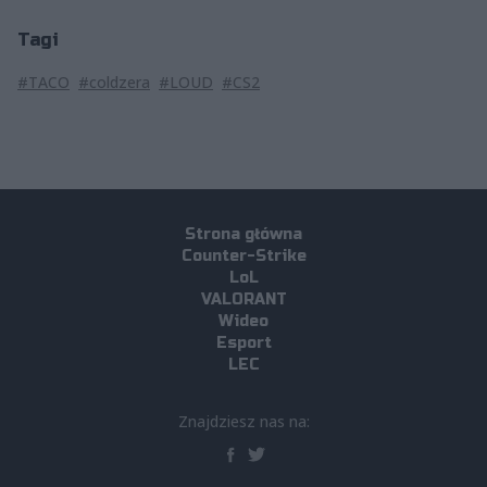
Tagi
#TACO
#coldzera
#LOUD
#CS2
Strona główna
Counter-Strike
LoL
VALORANT
Wideo
Esport
LEC
Znajdziesz nas na: