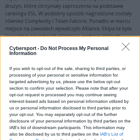
drużyn, które otrzymały zaproszenia na podstawie
rankingu ESL. W podobny sposób nagrodzone zostały
również Complexity i Team Falcons. Ponadto w marcu
miejsce na zawodach wywalczyło Alliance. Ekipa ta była
laureatem szwedzkich eliminacji, podczas których
wyprzedziła m.in. EYEBALLERS, GODSENT oraz
Cybersport -
Do Not Process My Personal
Metizport. Niemniej to była dopiero połowa z
Information
przewidzianej ósemki. Kto zatem, poza wspominanym
już ENCE i pozostałą trójką, pojawi się na legendarnym
If you wish to opt-out of the sale, sharing to third parties, or
festiwalu DreamHack Summer?
processing of your personal or sensitive information for
targeted advertising by us, please use the below opt-out
CZYTAJ TEŻ:
Polak asystentem zonica – trochu w
section to confirm your selection. Please note that after your
Teamie Falcons!
opt-out request is processed you may continue seeing
interest-based ads based on personal information utilized by
Europa wyśle Aurorę Gaming i jest to spore
us or personal information disclosed to third parties prior to
zaskoczenie. Wszak drużyna, której szeregi dopiero co
your opt-out. You may separately opt-out of the further
zasilił Evgeniy "r3salt" Frolov, w zamkniętych
disclosure of your personal information by third parties on the
IAB’s list of downstream participants. This information may
eliminacjach ograła choćby Apeks oraz dwukrotnie
also be disclosed by us to third parties on the
IAB’s List of
Ninjas in Pyjamas! Przypomnijmy, że o bilet walczyli