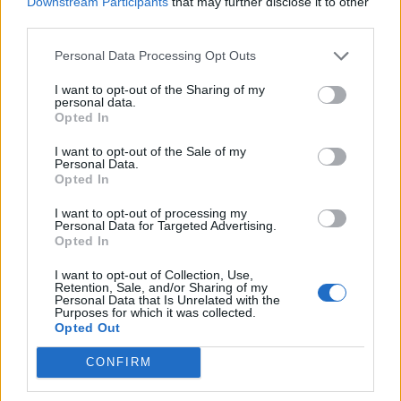
Downstream Participants
that may further disclose it to other
także Janusz "Snax" Pogorzelski i GamerLegion oraz
third parties.
Szymon "kRaSnaL" Mrozek i Monte, ale bez sukcesu.
Sukces świętować mogli za to członkowie Party
Personal Data Processing Opt Outs
Astronauts. Ci mimo inauguracyjnej porażki okazali się
I want to opt-out of the Sharing of my
najlepsi w Ameryce Północnej. Ameryka Południowa to
personal data.
natomiast MIBR, który przez kwalifikacyjne zmagania
Opted In
przebrnął niepokonany. Smak porażki poznali z kolei
I want to opt-out of the Sale of my
The MongolZ. Ci jednak po przegranej z LYG Gaming
Personal Data.
Opted In
trzykrotnie zatriumfowali 2:0 i również zagrają na ESL
Challenger Jönköping.
I want to opt-out of processing my
Personal Data for Targeted Advertising.
Lista uczestników
ESL Challenger
Opted In
Jönköping 2024
:
I want to opt-out of Collection, Use,
Retention, Sale, and/or Sharing of my
Personal Data that Is Unrelated with the
Purposes for which it was collected.
Opted Out
CONFIRM
Alliance
Aurora Gaming