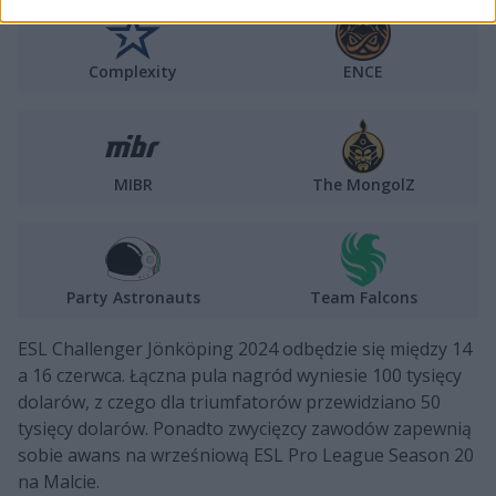
Complexity
ENCE
MIBR
The MongolZ
Party Astronauts
Team Falcons
ESL Challenger Jönköping 2024 odbędzie się między 14
a 16 czerwca. Łączna pula nagród wyniesie 100 tysięcy
dolarów, z czego dla triumfatorów przewidziano 50
tysięcy dolarów. Ponadto zwycięzcy zawodów zapewnią
sobie awans na wrześniową ESL Pro League Season 20
na Malcie.