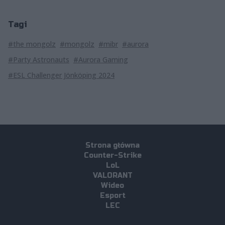
Tagi
#the mongolz
#mongolz
#mibr
#aurora
#Party Astronauts
#Aurora Gaming
#ESL Challenger Jönköping 2024
Strona główna
Counter-Strike
LoL
VALORANT
Wideo
Esport
LEC