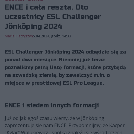
ENCE i cała reszta. Oto
uczestnicy ESL Challenger
Jönköping 2024
Maciej Petryszyn
5.04.2024, godz. 14:33
ESL Challenger Jönköping 2024 odbędzie się za
ponad dwa miesiące. Niemniej już teraz
poznaliśmy pełną listę formacji, które przybędą
na szwedzką ziemię, by zawalczyć m.in. o
miejsce w prestiżowej ESL Pro League.
ENCE i siedem innych formacji
Już od jakiegoś czasu wiemy, że w Jönköping
zaprezentuje się nam ENCE. Przypomnijmy, że Kacper
"Kylar" Walukiewicz i spółka znaleźli się wśród trzech