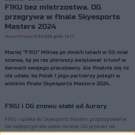
F1KU bez mistrzostwa. OG
przegrywa w finale Skyesports
Masters 2024
Maciej Petryszyn
15.04.2024, godz. 14:17
Maciej "F1KU" Miklas po dwóch latach w OG miał
szansę, by po raz pierwszy świętować triumf w
barwach swojego pracodawcy. Ale finalnie się to
nie udało, bo Polak i jego partnerzy polegli w
wielkim finale Skyesports Masters 2024.
F1KU i OG znowu słabi od Aurory
F1KU i spółka do Skyesports Masters przystępowali w
nie najlepszym dla siebie okresie. OG przecież od
dawna nie zachwyca, a na dodatek dopiero co straciło