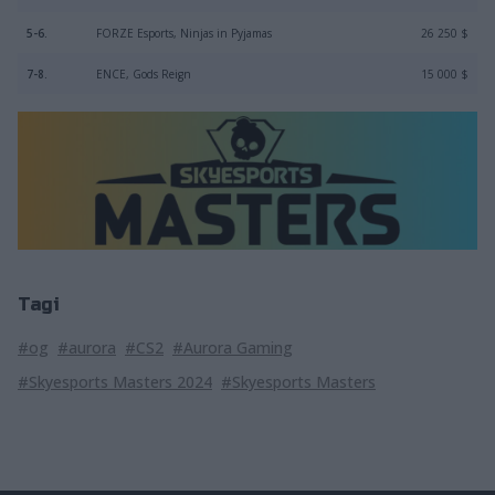
5-6.
FORZE Esports, Ninjas in Pyjamas
26 250 $
7-8.
ENCE, Gods Reign
15 000 $
Tagi
#og
#aurora
#CS2
#Aurora Gaming
#Skyesports Masters 2024
#Skyesports Masters