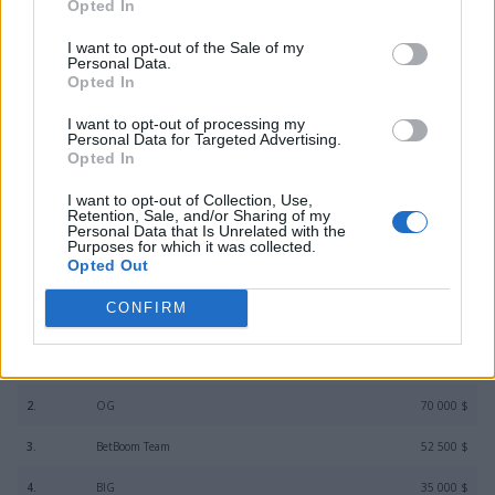
Opted In
niespodziewanie odpowiedziało i w rozpaczliwym
zrywie wyrwało Mirage, zwyciężając tam 13:11. Jednakże
I want to opt-out of the Sale of my
Personal Data.
to byłoby na tyle. Kolejne dwie mapy, Ancient i
Opted In
Overpass, padły łupem Aurory odpowiednio w
I want to opt-out of processing my
stosunku 13:10 i 13:3. W efekcie to właśnie ta ekipa
Personal Data for Targeted Advertising.
została mistrzem Skyesports Masters 2024 i zdobyła
Opted In
główną nagrodę w wysokości 105 tysięcy dolarów. Z
I want to opt-out of Collection, Use,
kolei Miklas i spółka musieli zadowolić się czekiem o
Retention, Sale, and/or Sharing of my
wartości "zaledwie" 70 tysięcy dolarów.
Personal Data that Is Unrelated with the
Purposes for which it was collected.
Opted Out
Końcowa klasyfikacja Skyesports Masters
2024:
CONFIRM
1.
Aurora Gaming
105 000 $
2.
OG
70 000 $
3.
BetBoom Team
52 500 $
4.
BIG
35 000 $