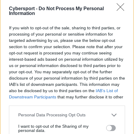
swojego snajpera. Na ławce rezerwowych wylądował
Cybersport -
Do Not Process My Personal
Iulian "regali" Harjău, a jego miejsce awaryjnie zajął
Information
Mădălin-Andrei "MoDo" MireaMădălin-Andrei "MoDo"
Mirea z TSM-u. Brakowało także trenera, bo przecież
If you wish to opt-out of the sale, sharing to third parties, or
Casper "ruggah" Due jest już w Astralis. Nie było zatem
processing of your personal or sensitive information for
targeted advertising by us, please use the below opt-out
zaskoczeniem, gdy formacja Miklasa zaczęła od porażki
section to confirm your selection. Please note that after your
z Aurorą Gaming. Niemniej była to pierwsza i na długi
opt-out request is processed you may continue seeing
czas jedyna przegrana OG. W kolejnych dniach ekipa,
interest-based ads based on personal information utilized by
na którą nikt nie stawiał, odprawiła z kwitkiem wiele
us or personal information disclosed to third parties prior to
mocnych marek. ENCE, Ninjas in Pyjamas, BIG,
your opt-out. You may separately opt-out of the further
BetBoom Team – wszystkie te drużyny zostały
disclosure of your personal information by third parties on the
wyrzucone za burtę przez skład naszego rodaka.
IAB’s list of downstream participants. This information may
also be disclosed by us to third parties on the
IAB’s List of
I w ten właśnie sposób F1KU oraz jego kompani
Downstream Participants
that may further disclose it to other
niespodziewanie awansowali do wielkiego finału. W tym
third parties.
ponownie przyszło im zmierzyć się z Aurorą i nie ulega
Personal Data Processing Opt Outs
wątpliwości, że nie byli oni faworytami. To zresztą
właśnie zespół z Europy Wschodniej zaczął lepiej,
I want to opt-out of the Sharing of my
personal data.
gładko zgarniając Anubisa wynikiem 13:6. Ale wtedy OG