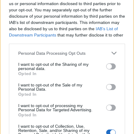
us or personal information disclosed to third parties prior to
gier-bijatyk, angażując graczy z takich produkcji, jak
your opt-out. You may separately opt-out of the further
Tekken i Street Fighter. –
Zawsze skupialiśmy się na
disclosure of your personal information by third parties on the
przekraczaniu granic i podejmowaniu nowych wyzwań.
IAB’s list of downstream participants. This information may
Społeczność gier-bijatyk reprezentuje tętniący życiem i
also be disclosed by us to third parties on the
IAB’s List of
oddany zakątek esportowego świata, a my jesteśmy
Downstream Participants
that may further disclose it to other
podekscytowani tym, że dołączamy do boju. To
third parties.
poszerzenie działalności nie tylko dywersyfikuje nasze
Personal Data Processing Opt Outs
portfolio, ale także odzwierciedla nasze zaangażowanie
w to, by pozostać w czołówce rywalizacyjnego gamingu
I want to opt-out of the Sharing of my
personal data.
– zapewnił w
oficjalnym oświadczeniu
Hicham Chahine,
Opted In
dyrektor generalny Ninjas in Pyjamas.
I want to opt-out of the Sale of my
CZYTAJ TEŻ:
W wieku 35 lat zmarł BrolyLegs. Mimo
Personal Data.
Opted In
niepełnosprawności grał profesjonalnie w Street
Fightera
I want to opt-out of processing my
Personal Data for Targeted Advertising.
Jednym z graczy, którzy od teraz reprezentować będą
Opted In
NIP, został Arman "Phenom" Hanjani. Norweg to
I want to opt-out of Collection, Use,
prawdziwy weteran, który na scenie obecny jest od
Retention, Sale, and/or Sharing of my