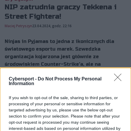
NIP zatrudnia graczy Tekkena i
Street Fightera!
Maciej Petryszyn
23.04.2024, godz. 22:16
Ninjas in Pyjamas to jedna z ikonicznych dla
światowego esportu marek. Szwedzka
organizacja kojarzona jest głównie ze
środowiskiem Counter-Strike'a, ale na
przestrzeni swojej długiej historii nie stroniła
Cybersport -
Do Not Process My Personal
również od innych produkcji.
Information
If you wish to opt-out of the sale, sharing to third parties, or
NIP stawia na Tekkena i Street
processing of your personal or sensitive information for
Fightera
targeted advertising by us, please use the below opt-out
section to confirm your selection. Please note that after your
Tym razem NIP postawił jednak na zaskakujący
opt-out request is processed you may continue seeing
kierunek. Włodarze ogłosili bowiem wejście na rynek
interest-based ads based on personal information utilized by