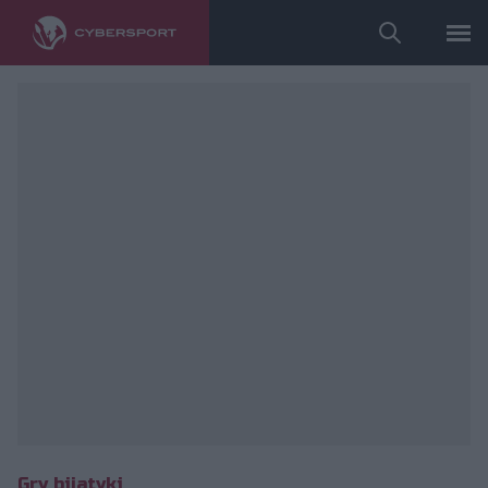
fot. Ninjas in Pyjamas
Gry bijatyki