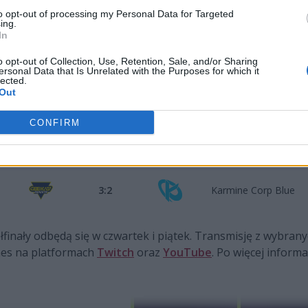
to opt-out of processing my Personal Data for Targeted
ing.
ugiego dnia ćwierćfinałów EMEA Mas
In
o opt-out of Collection, Use, Retention, Sale, and/or Sharing
ersonal Data that Is Unrelated with the Purposes for which it
lected.
Out
CONFIRM
3:1
Nigma Galaxy
3:2
Karmine Corp Blue
 Półfinały odbędą się w czwartek i piątek. Transmisję z wybra
mes na platformach
Twitch
oraz
YouTube
. Po więcej inform