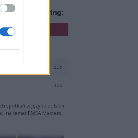
ters 2024 Spring:
BO5
BO5
nych spotkań w języku polskim
acji na temat EMEA Masters