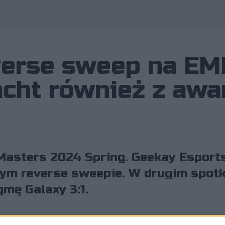
verse sweep na E
racht również z aw
Masters 2024 Spring. Geekay Esports
nym reverse sweepie. W drugim spotk
mę Galaxy 3:1.