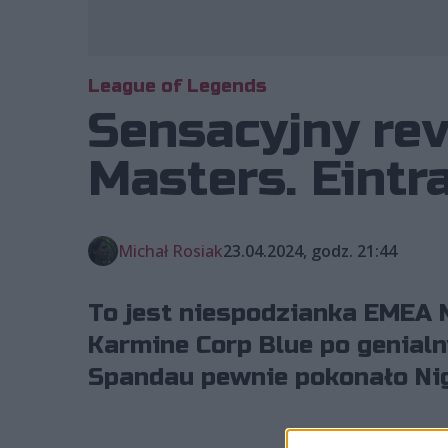
League of Legends
Sensacyjny re
Masters. Eint
Michał Rosiak
23.04.2024, godz. 21:44
To jest niespodzianka EMEA 
Karmine Corp Blue po genial
Spandau pewnie pokonało Nig