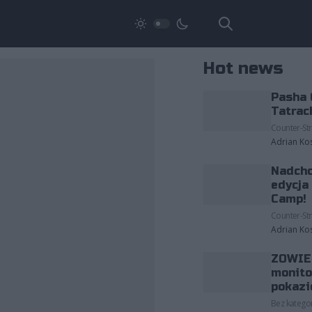
Hot news
Pasha 
Tatrac
Counter-Str
Adrian Ko
Nadcho
edycja
Camp!
Counter-Str
Adrian Ko
ZOWIE 
monito
pokazi
Bez kategor