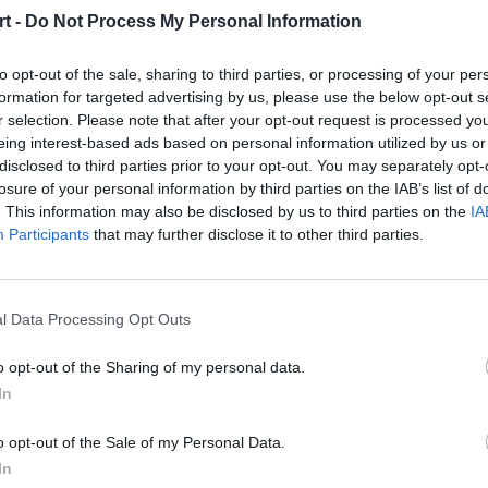
ht Spandau
t -
Do Not Process My Personal Information
to opt-out of the sale, sharing to third parties, or processing of your per
rs 2024 Spring Eintracht Spandau kontra Nigma Galaxy była
formation for targeted advertising by us, please use the below opt-out s
go problemu prowadziła, natomiast jej przeciwnicy uruchom
r selection. Please note that after your opt-out request is processed y
abian League byli grający Aatroxem Mohamed "Boda" Yahi i
eing interest-based ads based on personal information utilized by us or
 sięgnęła po wygraną. To jednak był koniec dobrych informac
disclosed to third parties prior to your opt-out. You may separately opt-
użo lepszą kontrolę od startu gier do ich końca. Kapitalnie 
losure of your personal information by third parties on the IAB’s list of
 grach wykręcił statystyki 27/1/16, a Spandau awansowało do
. This information may also be disclosed by us to third parties on the
IA
Participants
that may further disclose it to other third parties.
erse sweepie
l Data Processing Opt Outs
ie odsłony serii z Geekay Esports. Te gry wyglądały tak pr
o opt-out of the Sharing of my personal data.
blemów dopiąć wynik. Tymczasem Geekay po sporych emocjach 
In
. To oznaczało, że będziemy świadkami srebrnych zgrzytów. 
ło wiadomo, kto wygra, aż do ostatniej walki drużynowej. W
o opt-out of the Sale of my Personal Data.
a mało. Geekay zagrało dużo lepiej jako zespół, skupiając si
In
mym wicemistrzowie ligi arabskiej awansowali do półfinału