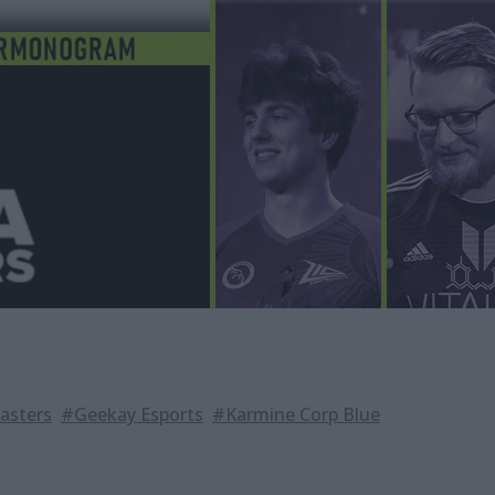
asters
#Geekay Esports
#Karmine Corp Blue