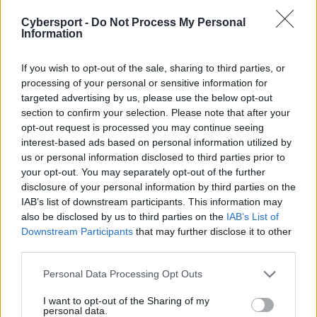
sięgnął po sensacyjne wicemistrzostwo świata w CS:GO.
Cybersport -
Do Not Process My Personal
–
Czas na kolejny rozdział mojej kariery. Jestem bardzo
Information
podekscytowany dołączeniem do NIP-u. To dziecięce
marzenie, które się spełniło. Mam nadzieję, że wszyscy
If you wish to opt-out of the sale, sharing to third parties, or
jesteście gotowi na przejażdżkę, bo będzie dobra
–
processing of your personal or sensitive information for
stwierdził 22-latek. –
Isak jest uosobieniem gry
targeted advertising by us, please use the below opt-out
section to confirm your selection. Please note that after your
zespołowej – to niedoceniony bohater, który dodatnio
opt-out request is processed you may continue seeing
wpływa na dyspozycję swoich kolegów z zespołu. Ciągłe
interest-based ads based on personal information utilized by
występy Isaka pod presją i notowanie solidnych liczb w
us or personal information disclosed to third parties prior to
najmniej rzucającej się w oczy roli podkreślają jego
your opt-out. You may separately opt-out of the further
niezawodność. Mimo iż jest młody, to Isak ma wyraźny
disclosure of your personal information by third parties on the
potencjał do rozwoju i myślę, że szybko stanie się
IAB’s list of downstream participants. This information may
kluczowym dodatkiem
– dodał na
oficjalnej stronie
also be disclosed by us to third parties on the
IAB’s List of
Downstream Participants
that may further disclose it to other
nowy szkoleniowiec Fahléna, Richard "Xizt" Landström.
third parties.
CZYTAJ TEŻ:
rallen w poprzednim zespole
Personal Data Processing Opt Outs
innocenta? Polak spotkałby swojego byłego
trenera
I want to opt-out of the Sharing of my
personal data.