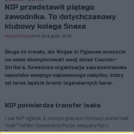
NIP przedstawił piątego
zawodnika. To dotychczasowy
klubowy kolega Snaxa
Maciej Petryszyn
8.05.2024, godz. 20:38
Długo to trwało, ale Ninjas in Pyjamas wreszcie
na nowo skompletowali swój skład Counter-
Strike'a. Szwedzka organizacja zaprezentowała
nazwisko swojego najnowszego nabytku, który
od teraz będzie bronić legendarnych barw.
NIP potwierdza transfer isaka
I tak NIP ogłosił, iż nowym graczem formacji został Isak
"isak" Fahlén. Szwed dotychczas związany był z
GamerLegionem, wraz z którym w poprzednim roku