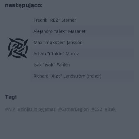
następująco:
Fredrik "
REZ
" Sterner
Alejandro "⁠
alex⁠
" Masanet
Max "
maxster
" Jansson
Artem "⁠
r1nkle⁠
" Moroz
Isak "
isak
" Fahlén
Richard "
Xizt
" Landström (trener)
Tagi
#NiP
#ninjas in pyjamas
#GamerLegion
#CS2
#isak