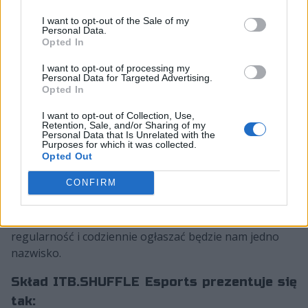
I want to opt-out of the Sale of my
Personal Data.
sinnopsyy to bynajmniej nie pierwszy nowy nabytek
Opted In
ITB.SHUFFLE Esports. Już wczoraj organizacja znana
I want to opt-out of processing my
wcześniej pod nazwą Into the Breach potwierdziła, iż jej
Personal Data for Targeted Advertising.
barw bronić będzie również Owen "smooya"
Opted In
Butterfield. Wtedy też Brytyjczyk "zleakował", że nowa
I want to opt-out of Collection, Use,
ekipa składać się będzie z czterech Brytyjczyków,
Retention, Sale, and/or Sharing of my
Personal Data that Is Unrelated with the
Polaka i kanadyjskiego szkoleniowca. Niemniej angaż
Purposes for which it was collected.
kosowskiego prowadzącego już teraz pokazuje, iż był
Opted Out
to jedynie bait. Tak więc nadal nie wiemy i nie mamy za
CONFIRM
bardzo podstaw, by spróbować przewidzieć kształt
zespołu. Ten poznamy prawdopodobnie w najbliższych
dniach. Oczywiście pod warunkiem, że ITB zachowa
regularność i codziennie ogłaszać będzie nam jedno
nazwisko.
Skład ITB.SHUFFLE Esports prezentuje się
tak: