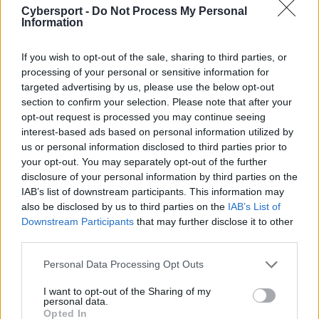
organizacji GUILD. Tam jednak wyniki nie były już tak
Cybersport -
Do Not Process My Personal
dobre i pod koniec maja brytyjska organizacja
Information
pożegnała cały skład, w tym Budeciego. Ten, jak już
wiemy, szybko znalazł nowy dom. –
Jestem szczęśliwy i
If you wish to opt-out of the sale, sharing to third parties, or
processing of your personal or sensitive information for
wdzięczny, że mogę być częścią tego projektu i grupy
targeted advertising by us, please use the below opt-out
fantastycznych ludzi! Czuję ekscytację na myśl o
section to confirm your selection. Please note that after your
rzeczach, które wspólnie z tym zespołem możemy
opt-out request is processed you may continue seeing
osiągnąć i które osiągniemy. Dziękuję za tę możliwość i
interest-based ads based on personal information utilized by
do zobaczenia na serwerze! Naprzód, ITB!
– ogłosił w
us or personal information disclosed to third parties prior to
mediach społecznościowych.
your opt-out. You may separately opt-out of the further
disclosure of your personal information by third parties on the
IAB’s list of downstream participants. This information may
Więcej informacji o letnich transferach na scenie
also be disclosed by us to third parties on the
IAB’s List of
Counter-Strike'a 2:
Downstream Participants
that may further disclose it to other
third parties.
Personal Data Processing Opt Outs
I want to opt-out of the Sharing of my
personal data.
Opted In