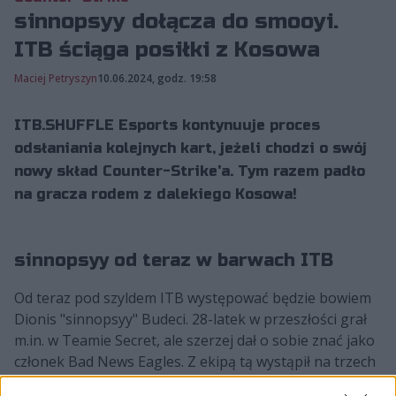
sinnopsyy dołącza do smooyi.
ITB ściąga posiłki z Kosowa
Maciej Petryszyn
10.06.2024, godz. 19:58
ITB.SHUFFLE Esports kontynuuje proces
odsłaniania kolejnych kart, jeżeli chodzi o swój
nowy skład Counter-Strike'a. Tym razem padło
na gracza rodem z dalekiego Kosowa!
sinnopsyy od teraz w barwach ITB
Od teraz pod szyldem ITB występować będzie bowiem
Dionis "sinnopsyy" Budeci. 28-latek w przeszłości grał
m.in. w Teamie Secret, ale szerzej dał o sobie znać jako
członek Bad News Eagles. Z ekipą tą wystąpił na trzech
kolejnych Majorach, z czasem zasilając szeregi