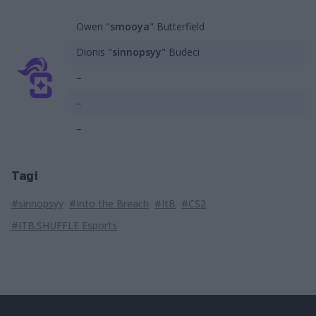
Owen "
smooya
" Butterfield
Dionis "
sinnopsyy
" Budeci
–
–
–
Tagi
#sinnopsyy
#Into the Breach
#ItB
#CS2
#ITB.SHUFFLE Esports