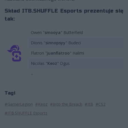
Skład ITB.SHUFFLE Esports prezentuje się
tak:
Owen "
smooya
" Butterfield
Dionis "
sinnopsyy
" Budeci
Flatron "⁠
juanflatroo⁠
" Halimi
Nicolas "
Keoz
" Dgus
–
Tagi
#GamerLegion
#Keoz
#Into the Breach
#ItB
#CS2
#ITB.SHUFFLE Esports