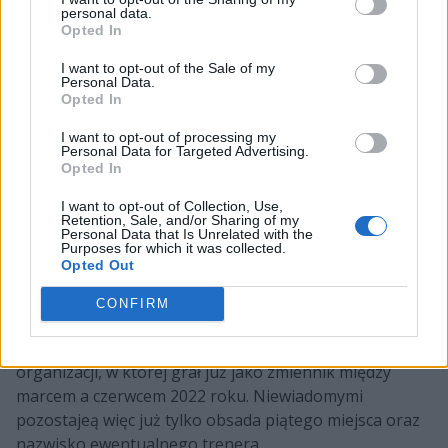
personal data.
Opted In
I want to opt-out of the Sale of my
Personal Data.
Opted In
– C
ieszę się, że rozpoczynam wraz z ITB tę nową
przygodę. Naprzód, kurwa!
– zapowiedział buńczucznie
I want to opt-out of processing my
Personal Data for Targeted Advertising.
Keoz w
mediach społecznościowych
. Belg to czwarty
Opted In
nowy nabytek brytyjskiej organizacji, która po braku
awansu na PGL Major Copenhagen 2024 postawiła na
I want to opt-out of Collection, Use,
Retention, Sale, and/or Sharing of my
całkowity reset. W kolejnych miesiącach barw ekipy
Personal Data that Is Unrelated with the
Purposes for which it was collected.
znanej wcześniej jako Into the Breach bronić będą m.in.
Opted Out
dwaj Kosowanie znani z GUILD Eagles. Są to Dionis
"sinnopsyy" Budeci oraz Flatron "⁠juanflatroo⁠" Halimi.
CONFIRM
Poza nimi angaż w zespole otrzymał również Owen
"smooya" Butterfield. Dla Brytyjczyka jest to powrót do
organizacji, w której grał już jako zmiennik między
marcem a czerwcem 2022 roku. Niewiadomymi
pozostajeą więc już tylko obsada piątego miejsca oraz
nazwisko ewentualnego trenera.