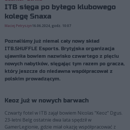
ITB sięga po byłego klubowego
kolegę Snaxa
Maciej Petryszyn
16.06.2024, godz. 10:07
Poznaliśmy już niemal cały nowy skład
ITB.SHUFFLE Esports. Brytyjska organizacja
ujawniła bowiem nazwisko czwartego z pięciu
nowych nabytków, sięgając tym razem po gracza,
który jeszcze do niedawna współpracował z
polskim prowadzącym.
Keoz już w nowych barwach
Czwarty fotel w ITB zajął bowiem Nicolas "Keoz" Dgus.
23-letni Belg ostatnie dwa lata spędził w
GamerLegionie, gdzie miał okazję współpracować z