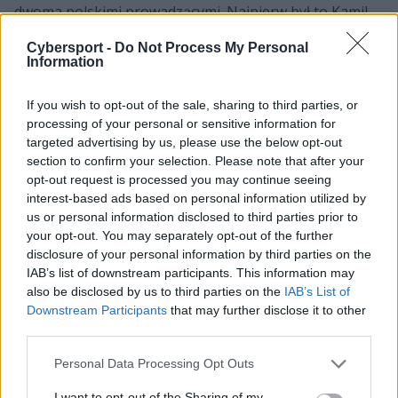
dwoma polskimi prowadzącymi. Najpierw był to Kamil
"siuhy" Szkaradek, wraz z którym Keoz sięgnął po
Cybersport -
Do Not Process My Personal
sensacyjne wicemistrzostwo świata podczas BLAST.tv
Information
Paris Major 2023. Potem do GL zawitał Janusz "Snax"
Pogorzelski, który był partnerem Dgusa aż do końca
If you wish to opt-out of the sale, sharing to third parties, or
jego pobytu w zespole. A ten nastąpił pod koniec
processing of your personal or sensitive information for
marca, bo to właśnie wtedy belgijski strzelec usiadł na
targeted advertising by us, please use the below opt-out
ławce rezerwowych. Od tego czasu
łączono go z
section to confirm your selection. Please note that after your
opt-out request is processed you may continue seeing
przenosinami do Cloud9
, ale dziś wiemy już, że z tych
interest-based ads based on personal information utilized by
nic nie wyjdzie. Zamiast tego były gracz LDLC OL i
us or personal information disclosed to third parties prior to
Teamu Falcons będzie kontynuować karierę właśnie w
your opt-out. You may separately opt-out of the further
ITB.SHUFFLE.
disclosure of your personal information by third parties on the
IAB’s list of downstream participants. This information may
also be disclosed by us to third parties on the
IAB’s List of
Więcej informacji o letnich transferach na scenie
Downstream Participants
that may further disclose it to other
Counter-Strike'a 2:
third parties.
Personal Data Processing Opt Outs
I want to opt-out of the Sharing of my