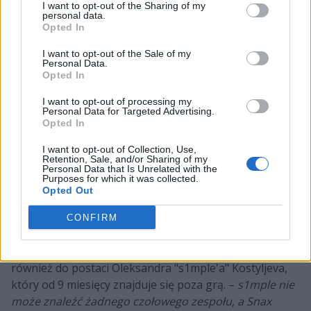
I want to opt-out of the Sharing of my
personal data.
Opted In
I want to opt-out of the Sale of my
Personal Data.
Opted In
I want to opt-out of processing my
Personal Data for Targeted Advertising.
Tak czy inaczej, ze strony Shieldsa to nie był koniec, bo
Opted In
Brytyjczyk w środę kontynuował swój monolog. –
Wyobraźcie sobie, że G2 bierze blame'aF oraz k0nfiga i
I want to opt-out of Collection, Use,
Retention, Sale, and/or Sharing of my
czyni NiKo prowadzącym. Dajcie mi spokój z krytyką
Personal Data that Is Unrelated with the
Purposes for which it was collected.
k0nfiga, jeżeli zgadzacie się z transferem Snaxa
–
Opted Out
stwierdził Thorin. Przypomnijmy, że wspomniany
Benjamin "blameF" Bremer jeszcze w maju dołączył do
CONFIRM
Fnatic, zaś Kristian "k0nfig" Wienecke od lutego siedzi
na ławce Ninjas in Pyjamas. Dziennikarz odniósł się
również do postaci Oleksandra "s1mple'a" Kostyljeva,
który od 9 miesięcy znajduje się poza grą. –
s1mple nie
może znaleźć żadnego czołowego zespołu, a Snax