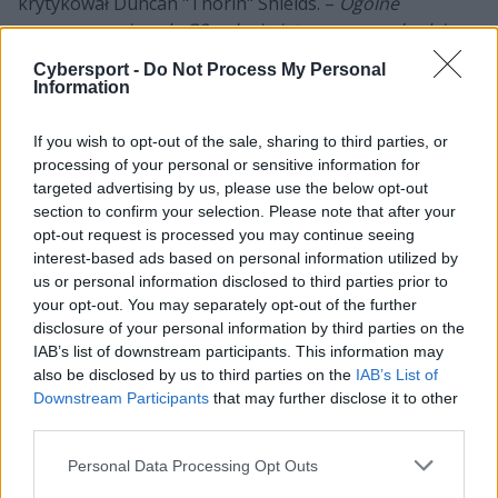
krytykował Duncan "Thorin" Shields. –
Ogólne
rozczarowanie, gdy G2 ogłosi piątego gracza, będzie
epickie. Ludzie oczekują czołowego talentu, ale po
Cybersport -
Do Not Process My Personal
prostu poczekajcie...
– pisał brytyjski dziennikarz na
Information
początku miesiąca. Z kolei gdy potwierdzono już, że to
właśnie Polak zasili szeregi Samurajów, Shields
If you wish to opt-out of the sale, sharing to third parties, or
atakował dalej. –
Ostatnie trzy nabytki G2 to nexa,
processing of your personal or sensitive information for
malbMd i Snax. Czy generalny menadżer G2 uderzył się
targeted advertising by us, please use the below opt-out
section to confirm your selection. Please note that after your
w głowię i obudził się sądząc, że pracuje dla OG?
–
opt-out request is processed you may continue seeing
szydził 41-latek. Przypomnijmy, że swego czasu Snax
interest-based ads based on personal information utilized by
był jednym z najlepszy graczy na świecie. W 2014 roku
us or personal information disclosed to third parties prior to
sięgnął z Virtus.pro nawet po mistrzostwo świata.
your opt-out. You may separately opt-out of the further
Niemniej w ostatnich latach znajdował się poza
disclosure of your personal information by third parties on the
czołówką. Dopiero angaż w GamerLegionie jesienią
IAB’s list of downstream participants. This information may
minionego roku pozwolił mu wrócić na dużą scenę.
also be disclosed by us to third parties on the
IAB’s List of
Downstream Participants
that may further disclose it to other
third parties.
Więcej informacji o letnich transferach na scenie
Counter-Strike'a 2:
Personal Data Processing Opt Outs