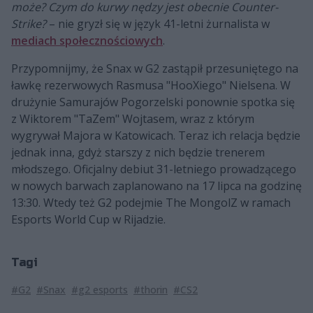
może? Czym do kurwy nędzy jest obecnie Counter-
Strike?
– nie gryzł się w język 41-letni żurnalista w
mediach społecznościowych
.
Przypomnijmy, że Snax w G2 zastąpił przesuniętego na
ławkę rezerwowych Rasmusa "HooXiego" Nielsena. W
drużynie Samurajów Pogorzelski ponownie spotka się
z Wiktorem "TaZem" Wojtasem, wraz z którym
wygrywał Majora w Katowicach. Teraz ich relacja będzie
jednak inna, gdyż starszy z nich będzie trenerem
młodszego. Oficjalny debiut 31-letniego prowadzącego
w nowych barwach zaplanowano na 17 lipca na godzinę
13:30. Wtedy też G2 podejmie The MongolZ w ramach
Esports World Cup w Rijadzie.
Tagi
#G2
#Snax
#g2 esports
#thorin
#CS2