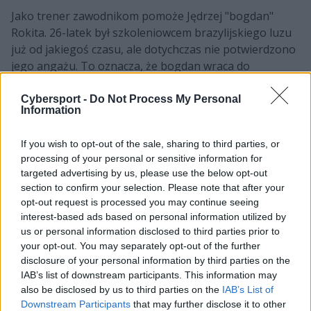
Jako trener zawodnikom pomoże Jędrzej "bogdan"
Rokita. 26-latek był szkoleniowcem brazylijskiego luzu
już od jakiegoś czasu, ale dotychczas nie potwierdzono
jego angażu. To oznacza, że bogdan wraca do
regularnej pracy po dłuższej przerwie. W przeszłości
związany był on z polskimi składami AVEZ Esport,
Cybersport -
Do Not Process My Personal
Information
Illuminar Gaming i HONORIS. A potem pracował też z
międzynarodowymi Teamem Finest i Let Us Cook. Jego
If you wish to opt-out of the sale, sharing to third parties, or
ostatnim pracodawcą był natomiast GamerLegion,
processing of your personal or sensitive information for
gdzie między lipcem a grudniem 2023 pełnił funkcję
targeted advertising by us, please use the below opt-out
asystenta. –
Moja dotychczasowa współpraca z
section to confirm your selection. Please note that after your
zespołem buduje bardzo optymistyczną przyszłość. To
opt-out request is processed you may continue seeing
fantastyczna mieszanka talentu, drużynowej chemii i
interest-based ads based on personal information utilized by
chęci do pracy - wierzę, że o chłopakach będzie jeszcze
us or personal information disclosed to third parties prior to
your opt-out. You may separately opt-out of the further
głośno. Cieszy mnie więc, że możemy dzisiaj ogłosić
disclosure of your personal information by third parties on the
dołączenie do Betclic Apogee i pracować nad
IAB’s list of downstream participants. This information may
sukcesami w tak komfortowych warunkach
– przyznał
also be disclosed by us to third parties on the
IAB’s List of
rokita w komunikacie prasowym.
Downstream Participants
that may further disclose it to other