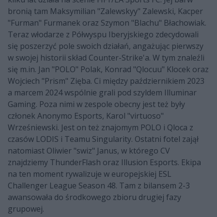
bronią tam Maksymilian "Zalewskyy" Zalewski, Kacper
"Furman" Furmanek oraz Szymon "Blachu" Błachowiak.
Teraz włodarze z Półwyspu Iberyjskiego zdecydowali
się poszerzyć pole swoich działań, angażując pierwszy
w swojej historii skład Counter-Strike'a. W tym znaleźli
się m.in. Jan "POLO" Polak, Konrad "Qlocuu" Klocek oraz
Wojciech "Prism" Zięba. Ci między październikiem 2023
a marcem 2024 wspólnie grali pod szyldem Illuminar
Gaming. Poza nimi w zespole obecny jest też były
członek Anonymo Esports, Karol "virtuoso"
Wrześniewski. Jest on też znajomym POLO i Qloca z
czasów LODIS i Teamu Singularity. Ostatni fotel zajął
natomiast Oliwier "swiz" Janus, w którego CV
znajdziemy ThunderFlash oraz Illusion Esports. Ekipa
na ten moment rywalizuje w europejskiej ESL
Challenger League Season 48. Tam z bilansem 2-3
awansowała do środkowego zbioru drugiej fazy
grupowej.