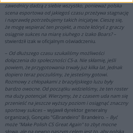
zawodnicy dadzą z siebie wszystko, ponieważ polska
scena esportowa od jakiegoś czasu przeżywa stagnację
i naprawdę potrzebujemy takich inicjatyw. Cieszę się,
że mogę wspierać ten projekt, a może któryś z graczy
osiągnie sukces na miarę siuhego z Izako Boars?
–
stwierdził izak w oficjalnym oświadczeniu.
–
Od dłuższego czasu szukaliśmy możliwości
dołączenia do społeczności CS-a. Nie skłamię, jeśli
powiem, że przygotowania trwały już kilka lat. Jednak
dopiero teraz poczuliśmy, że jesteśmy gotowi.
Rozmowy z chłopakami z brazylijskiego luzu były
bardzo owocne. Od początku widzieliśmy, że ten roster
ma duży potencjał. Wierzymy, że z czasem uda nam się
przenieść na jeszcze wyższy poziom i osiągnąć znaczny
sportowy sukces
– wyjawił dyrektor generalny
organizacji, Gonçalo "GBrandeiro" Brandeiro. –
Być
może "Make Polish CS Great Again" to zbyt mocne
słowa, ale na pewno naszym celem jest to, aby polska