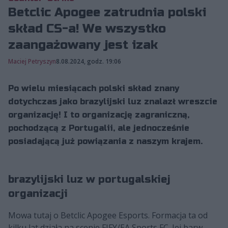
Betclic Apogee zatrudnia polski
skład CS-a! We wszystko
zaangażowany jest izak
Maciej Petryszyn
8.08.2024, godz. 19:06
Po wielu miesiącach polski skład znany
dotychczas jako brazylijski luz znalazł wreszcie
organizację! I to organizację zagraniczną,
pochodzącą z Portugalii, ale jednocześnie
posiadającą już powiązania z naszym krajem.
brazylijski luz w portugalskiej
organizacji
Mowa tutaj o Betclic Apogee Esports. Formacja ta od
kilku lat działa na scenie FIFY/EA Sports FC. Jej barw