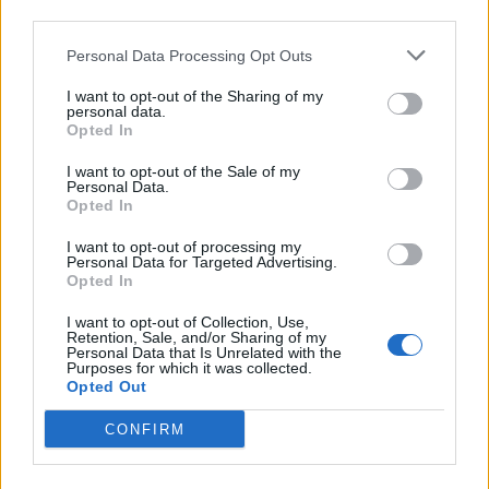
third parties.
CZYTAJ TEŻ:
Zaproszenia rozesłane! Trzy polskie
składy zawalczą o RMR-a przed Majorem CS2 w
Personal Data Processing Opt Outs
Szanghaju
I want to opt-out of the Sharing of my
personal data.
izak ambasadorem Betclic Apogee
Opted In
Co ciekawe, w działalność Betclic Apogee
I want to opt-out of the Sale of my
Personal Data.
zaangażowany będzie także popularny komentator i
Opted In
streamer, Piotr "izak" Skowyrski. 36-latek, który w
przeszłości posiadał własną organizację, Izako Boars,
I want to opt-out of processing my
Personal Data for Targeted Advertising.
będzie jako ambasador wspomagać organizację w
Opted In
działaniach marketingowych. Ma on także pełnić rolę
I want to opt-out of Collection, Use,
wsparcia mentalnego dla zespołu CS-a. Jak możemy
Retention, Sale, and/or Sharing of my
wyczytać w informacji prasowej, będzie on kimś na
Personal Data that Is Unrelated with the
Purposes for which it was collected.
wzór "dobrego ducha" drużyny. –
Esport zawsze był i
Opted Out
będzie moją pasją. W projekcie Betclic Apogee
zamierzam wspierać chłopaków moim
CONFIRM
doświadczeniem i zasięgami, bo wszyscy wiemy, jak
trudno się przebić na początku. Mam nadzieję, że