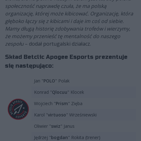
społeczność naprawdę czuła, że ma polską
organizację, której może kibicować. Organizację, która
głęboko łączy się z kibicami i daje im coś od siebie.
Mamy długą historię zdobywania trofeów i wierzymy,
że możemy przenieść tę mentalność do naszego
zespołu
– dodał portugalski działacz.
Skład Betclic Apogee Esports prezentuje
się następująco:
Jan "
POLO
" Polak
Konrad "
Qlocuu
" Klocek
Wojciech "
Prism
" Zięba
Karol "
virtuoso
" Wrześniewski
Oliwier "
swiz
" Janus
Jędrzej "
bogdan
" Rokita (trener)