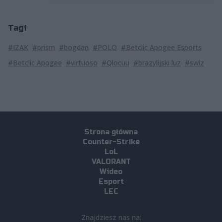
Tagi
#IZAK
#prism
#bogdan
#POLO
#Betclic Apogee Esports
#Betclic Apogee
#virtuoso
#Qlocuu
#brazylijski luz
#swiz
Strona główna
Counter-Strike
LoL
VALORANT
Wideo
Esport
LEC
Znajdziesz nas na: