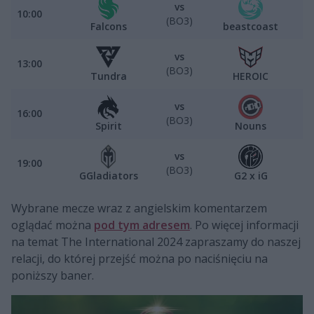
vs
10:00
(BO3)
Falcons
beastcoast
vs
13:00
(BO3)
Tundra
HEROIC
vs
16:00
(BO3)
Spirit
Nouns
vs
19:00
(BO3)
GGladiators
G2 x iG
Wybrane mecze wraz z angielskim komentarzem
oglądać można
pod tym adresem
. Po więcej informacji
na temat The International 2024 zapraszamy do naszej
relacji, do której przejść można po naciśnięciu na
poniższy baner.