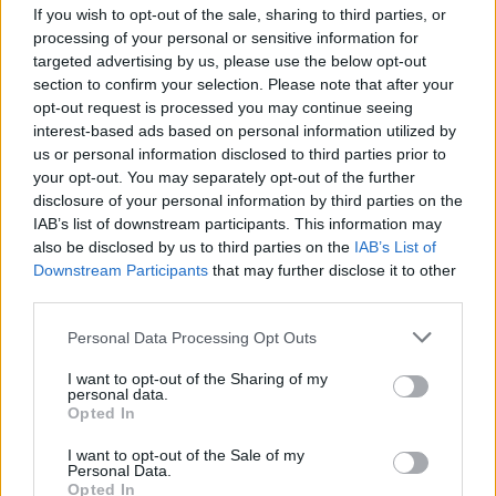
If you wish to opt-out of the sale, sharing to third parties, or
processing of your personal or sensitive information for
2:0
10:00
targeted advertising by us, please use the below opt-out
(BO3)
Xtreme
TALON
section to confirm your selection. Please note that after your
opt-out request is processed you may continue seeing
2:1
interest-based ads based on personal information utilized by
13:00
(BO3)
us or personal information disclosed to third parties prior to
Liquid
BetBoom
your opt-out. You may separately opt-out of the further
disclosure of your personal information by third parties on the
2:0
16:00
IAB’s list of downstream participants. This information may
(BO3)
Cloud9
1w
also be disclosed by us to third parties on the
IAB’s List of
Downstream Participants
that may further disclose it to other
1:2
third parties.
19:00
(BO3)
Zero
Aurora
Personal Data Processing Opt Outs
Nisha ma przerwę
I want to opt-out of the Sharing of my
personal data.
Opted In
Dziś Nisha co prawda nie zagra, ale fani Doty 2 z
pewnością nie będą narzekać na nudę. W akcji
I want to opt-out of the Sale of my
zobaczymy m.in. ubiegłorocznych mistrzów The
Personal Data.
Opted In