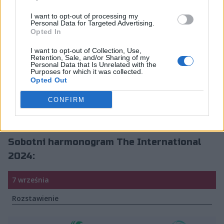
International, czyli Team Spirit. Popularne Smoki
mierzyć się będą z Nouns Esports, które na trwających
I want to opt-out of processing my
Personal Data for Targeted Advertising.
mistrzostwach świata nie poznało jeszcze smaku
Opted In
zwycięstwa. Równolegle swoje boje toczyć będzie druga
najlepsza ekipa TI12, Gaimin Gladiators. Na drodze
I want to opt-out of Collection, Use,
Retention, Sale, and/or Sharing of my
Gladiatorów stanie G2 x iG. Warto będzie również
Personal Data that Is Unrelated with the
przyglądać się poczynaniom Teamu Falcons, którzy
Purposes for which it was collected.
Opted Out
rzutem na taśmę zajął pierwsze miejsce w grupie C.
Saudyjskie Sokoły skrzyżują rękawice z beastcoast.
CONFIRM
Ostatnią parę fazy o rozstawienie stworzą natomiast
Tundra Esports oraz HEROIC.
Sobotni harmonogram The International
2024:
7 września
Rozstawienie