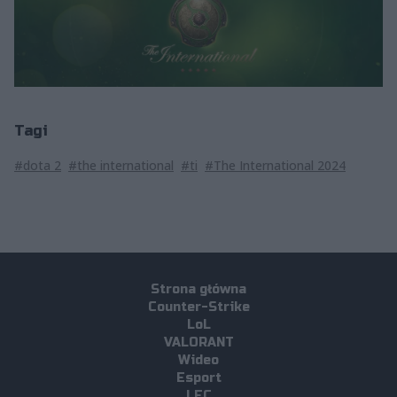
Tagi
#dota 2
#the international
#ti
#The International 2024
Strona główna
Counter-Strike
LoL
VALORANT
Wideo
Esport
LEC