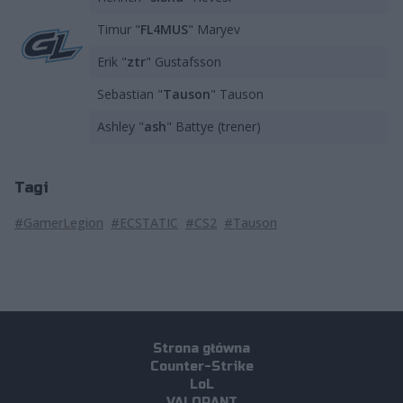
Timur "
FL4MUS
" Maryev
Erik "⁠
ztr⁠
" Gustafsson
Sebastian "
Tauson
" Tauson
Ashley "⁠
ash⁠
" Battye (trener)
Tagi
#GamerLegion
#ECSTATIC
#CS2
#Tauson
Strona główna
Counter-Strike
LoL
VALORANT