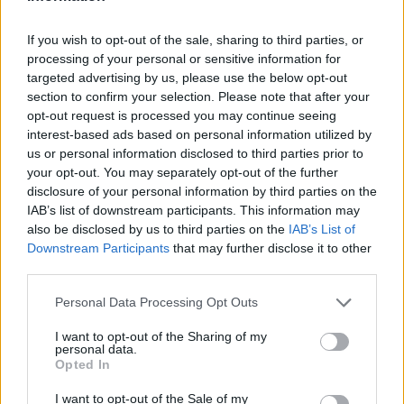
przeszłości grał m.in. w Quantum Bellator Fire oraz
akademii Sprout. Przez pewien czas jako zmiennik
If you wish to opt-out of the sale, sharing to third parties, or
wspomagał też główny skład niemieckiej organizacji.
processing of your personal or sensitive information for
Potem Tauson stał się częścią Teamu Secret, gdzie jego
targeted advertising by us, please use the below opt-out
klubowym kolegą był Paweł "innocent" Mocek. Z
section to confirm your selection. Please note that after your
opt-out request is processed you may continue seeing
czasem drogi polskiego gracza i duńskiego strzelca
interest-based ads based on personal information utilized by
rozeszły się. Ten drugi od lipca związany był już z
us or personal information disclosed to third parties prior to
rodzimym ECSTATIC, które teraz oficjalnie potwierdziło,
your opt-out. You may separately opt-out of the further
że nastolatek został sprzedany do nowej drużyny.
disclosure of your personal information by third parties on the
Jakiej? Tego jeszcze nie ogłoszono, ale wydaje się to
IAB’s list of downstream participants. This information may
kwestią czasu.
also be disclosed by us to third parties on the
IAB’s List of
Downstream Participants
that may further disclose it to other
CZYTAJ TEŻ:
ultimate komplementowany przez
third parties.
rywali. "Czuliśmy się, jakbyśmy grali przeciwko
Personal Data Processing Opt Outs
s1mple'owi"
I want to opt-out of the Sharing of my
Duńczyk w zespole reprezentującym GamerLegion
personal data.
wskoczyłby w buty Andreasa "aNdu" Maasinga.
Opted In
Przypomnijmy, że kilka dni temu Estończyk wylądował
I want to opt-out of the Sale of my