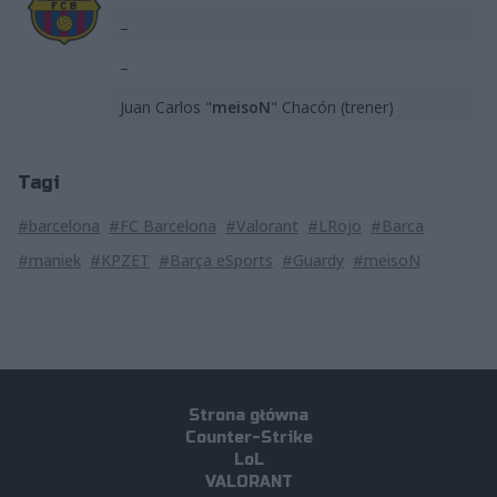
–
–
Juan Carlos "
meisoN
" Chacón (trener)
Tagi
#barcelona
#FC Barcelona
#Valorant
#LRojo
#Barca
#maniek
#KPZET
#Barça eSports
#Guardy
#meisoN
Strona główna
Counter-Strike
LoL
VALORANT