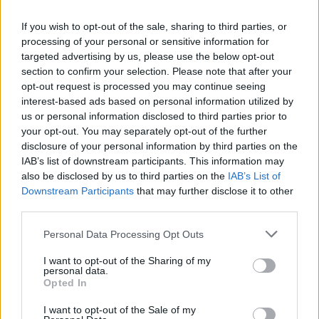
przeszłości grał już m.in. w Teamie Queso, TENSTAR
czy ZETA Gaming. Szeregi Blaugrany zasilił on w
If you wish to opt-out of the sale, sharing to third parties, or
processing of your personal or sensitive information for
połowie stycznia i od tego czasu grał w jej barwach w
targeted advertising by us, please use the below opt-out
VALORANT Challengers Spain: Rising. Pierwszy
section to confirm your selection. Please note that after your
tegoroczny split nie był zbyt udany dla naszego rodaka
opt-out request is processed you may continue seeing
i jego kolegów, gdyż zajęli oni dopiero 6. miejsce. W
interest-based ads based on personal information utilized by
splicie numer dwa było już lepiej, bo maniek i spółka
us or personal information disclosed to third parties prior to
sięgnęli po tytuł mistrzowski, co dało im awans na VCT
your opt-out. You may separately opt-out of the further
Ascension. Tam jednak Barça przegrała wszystkie
disclosure of your personal information by third parties on the
IAB’s list of downstream participants. This information may
cztery mecze i zajęła ostatnie miejsce w grupie A. To
also be disclosed by us to third parties on the
IAB’s List of
oznaczało koniec marzeń o awansie do VALORANT
Downstream Participants
that may further disclose it to other
Champions Tour.
third parties.
CZYTAJ TEŻ:
stark zapowiada rozstanie z MOUZ
Personal Data Processing Opt Outs
W związku z tym rozczarowaniem doszło do większej
I want to opt-out of the Sharing of my
liczby rozstań. Barcelona ogłosiła, że na sezon 2025 w
personal data.
Opted In
ekipie pozostaną jedynie dwaj Hiszpanie, tj. Tomas
"Vorwenn" Baldrich oraz Daniel "Saiz" Ruiz. Los
I want to opt-out of the Sale of my