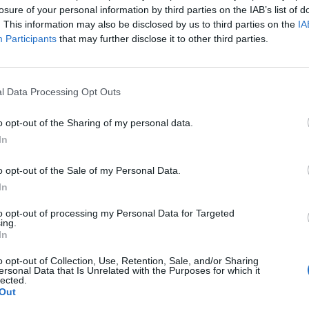
losure of your personal information by third parties on the IAB’s list of
rts! Indonezyjska organizacja w minionej kampanii debiutow
. This information may also be disclosed by us to third parties on the
IA
 Zarówno na zawodach Kickoff, jak i podczas obu splitów re
Participants
that may further disclose it to other third parties.
z powodu niespełnienia krytycznych wymagań dotyczących 
ation Agreement. Usunięcie drużyny z esportowego ekosys
gi na ciągłe problemy operacyjne BLEED Esports nie będzie
l Data Processing Opt Outs
możemy wyczytać w
komunikacie
w mediach społecznościow
o opt-out of the Sharing of my personal data.
" Whiteaker i Kim "Zest" Gi-seok, dowiedzieli się o wszystki
In
to, by mieli oni odpowiednio dużo czasu na znalezienie now
ions Tour, to ten obsadzi BOOM Esports. Riot zdecydował s
o opt-out of the Sale of my Personal Data.
scension. Przypomnijmy, że pod koniec września podopieczni
In
a Gaming. Mimo to i tak zobaczymy ich na poziomie VCT. Co 
to opt-out of processing my Personal Data for Targeted
ing.
In
ic 2025
wygląda tak:
o opt-out of Collection, Use, Retention, Sale, and/or Sharing
ersonal Data that Is Unrelated with the Purposes for which it
lected.
Out