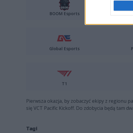
BOOM Esports
Deton
Global Esports
T1
Pierwsza okazja, by zobaczyć ekipy z regionu p
się VCT Pacific Kickoff. Do zdobycia będą tam
Tagi