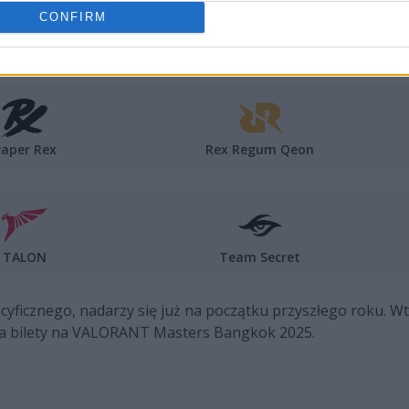
CONFIRM
atioN FocusMe
DRX
Paper Rex
Rex Regum Qeon
TALON
Team Secret
acyficznego, nadarzy się już na początku przyszłego roku. 
 dwa bilety na VALORANT Masters Bangkok 2025.