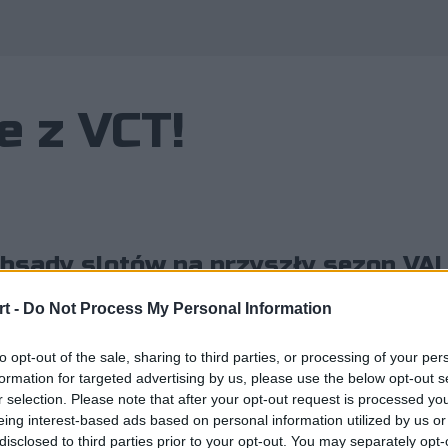
e z VCT!
 obsady slotów na przyszły sezon V
już jasne. Ale nic z tego, bo na liś
t -
Do Not Process My Personal Information
o niespodziewanej roszady!
to opt-out of the sale, sharing to third parties, or processing of your per
formation for targeted advertising by us, please use the below opt-out s
r selection. Please note that after your opt-out request is processed y
eing interest-based ads based on personal information utilized by us or
disclosed to third parties prior to your opt-out. You may separately opt-