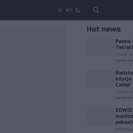
Hot news
Pasha 
Tatrac
Counter-Str
Adrian Ko
Nadcho
edycja
Camp!
Counter-Str
Adrian Ko
ZOWIE 
monito
pokazi
Bez kategor