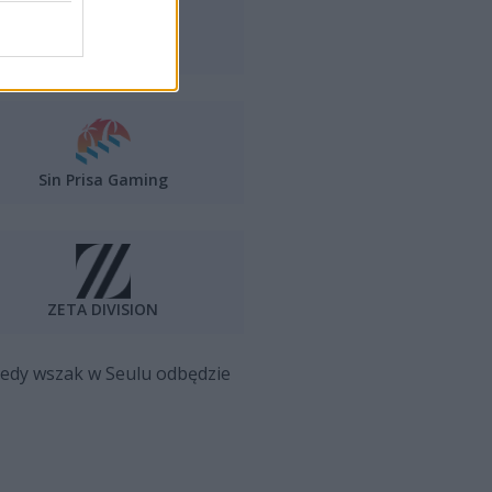
Gen.G Esports
Sin Prisa Gaming
ZETA DIVISION
Wtedy wszak w Seulu odbędzie