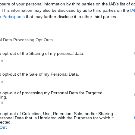
losure of your personal information by third parties on the IAB’s list of
hu
. This information may also be disclosed by us to third parties on the
IA
Participants
that may further disclose it to other third parties.
ech naszych rodaków. Byli to Kacper "Bambosh" Szlachta, To
 został Polak, tj. dotychczasowy analityk głównej ekipy, czy
a maleć – tomiko został wszak wypożyczony do Permitty Esp
l Data Processing Opt Outs
o tuż przed końcem lipca. To wtedy zasilili go Roman "n0t
nacieszyli się oni tą współpracą zbyt długo. –
Po dokładnyc
o opt-out of the Sharing of my personal data.
kademii, gdyż zamierzamy przekierować nasze skupienie i z
In
acę i zaangażowanie. Graczom życzymy też powodzenia w ich
organizacji.
o opt-out of the Sale of my Personal Data.
In
Esportu. Permitta z szansą kosztem Rebels
to opt-out of processing my Personal Data for Targeted
ing.
emy, a jako ex-9INE Academy. To trudny okres, jednakże na
In
 i to pomimo tego, że wyniki nie były najlepsze. Jestem teraz
o opt-out of Collection, Use, Retention, Sale, and/or Sharing
zo podziękować ponczkowi, bo naprawdę pomógł mi on rozwi
ersonal Data that Is Unrelated with the Purposes for which it
lected.
 Jeszcze raz dziękuję, Patryku
– skomentował wspominany hyp
Out
się okazuje, nadal będzie pracować w 9INE. –
Nie wiem, co p