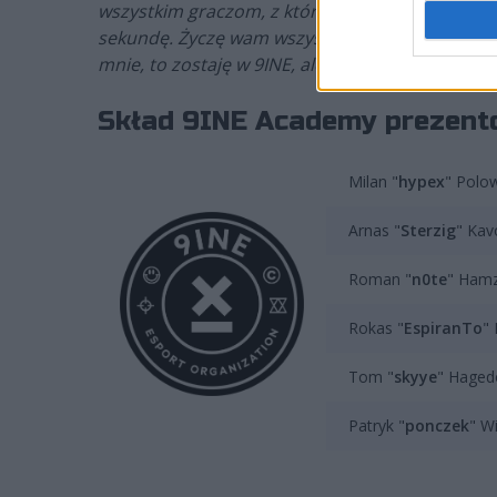
wszystkim graczom, z którymi pracowałem w pro
sekundę. Życzę wam wszystkim powodzenia w przy
mnie, to zostaję w 9INE, ale w nieco innej roli
– p
Skład 9INE Academy prezento
Milan "
hypex
" Polo
Arnas "
Sterzig
" Kav
Roman "
n0te
" Ham
Rokas "
EspiranTo
"
Tom "
skyye
" Haged
Patryk "
ponczek
" Wi