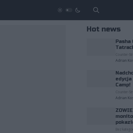
Hot news
Pasha 
Tatrac
Counter-Str
Adrian Ko
Nadcho
edycja
Camp!
Counter-Str
Adrian Ko
ZOWIE 
monito
pokazi
Bez kategor