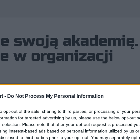
je swoją akademię.
e w organizacji
t -
Do Not Process My Personal Information
ku 9INE zdecydowało się stworzyć w
dziewięć miesięcy później, szwedzka 
to opt-out of the sale, sharing to third parties, or processing of your per
 projekt został zakończony.
formation for targeted advertising by us, please use the below opt-out s
r selection. Please note that after your opt-out request is processed y
eing interest-based ads based on personal information utilized by us or
disclosed to third parties prior to your opt-out. You may separately opt-