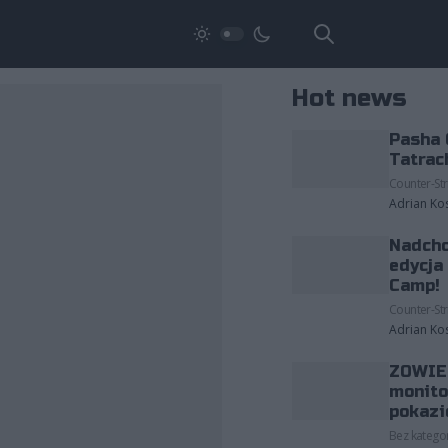
Hot news
Pasha 
Tatrac
Counter-Str
Adrian Ko
Nadcho
edycja
Camp!
Counter-Str
Adrian Ko
ZOWIE 
monito
pokazi
Bez kategor