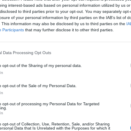
eczem
eing interest-based ads based on personal information utilized by us or
disclosed to third parties prior to your opt-out. You may separately opt-
losure of your personal information by third parties on the IAB’s list of
razie nie poznały jeszcze na IESF Female World Esports Ch
. This information may also be disclosed by us to third parties on the
IA
adę, a później również Danię. Wydaje się jednak, że z tak 
Participants
that may further disclose it to other third parties.
rćfinale na ich drodze stanie Szwecja, napędzana przez niezw
warto też odnotować, że Szwedki akurat w Rijadzie już przeg
skiej i jej koleżankom powody do optymizmu. Optymizmu tak 
l Data Processing Opt Outs
 na błędy nie będzie.
o opt-out of the Sharing of my personal data.
tokholmu! Oto uczestniczki finałów ESL Impact League Seaso
In
 w ćwierćfinale IESF Female World Esports Championship 2024
o opt-out of the Sale of my Personal Data.
urtę zawodów obrończynie tytułu z Holandii. Teraz na Emma
In
czas Hiszpania. Swoją zwycięską serię spróbują przedłużyć r
to opt-out of processing my Personal Data for Targeted
avelins. Naprzeciwko Marty "D7" Asensio i ekipy stanie jedn
ing.
zyżują miecze ze wspomnianą już Danią, która przedwczoraj
In
o opt-out of Collection, Use, Retention, Sale, and/or Sharing
ersonal Data that Is Unrelated with the Purposes for which it