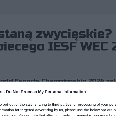
staną zwycięskie?
obiecego IESF WEC 
rld Esports Championship 2024 zak
o więcej, przed nami faza pucharowa,
t -
Do Not Process My Personal Information
skiego tytułu kontynuować będą Pol
to opt-out of the sale, sharing to third parties, or processing of your per
formation for targeted advertising by us, please use the below opt-out s
r selection. Please note that after your opt-out request is processed y