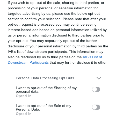
If you wish to opt-out of the sale, sharing to third parties, or
teraz wszystko ogłoszono. Dla samego 25-latka jest to
processing of your personal or sensitive information for
pierwsza w karierze przygoda poza Europą. W
targeted advertising by us, please use the below opt-out
przeszłości grał on już w cypryjskim Anorthosis
section to confirm your selection. Please note that after your
Famagusta Esports, a także w rodzimych Teamie
opt-out request is processed you may continue seeing
Vitality oraz Gentle Mates. Z tą ostatnią ekipą rok temu
interest-based ads based on personal information utilized by
us or personal information disclosed to third parties prior to
awansował nawet do VCT, ale debiutancki sezon na
your opt-out. You may separately opt-out of the further
najwyższym poziomie rozgrywkowym bynajmniej nie
disclosure of your personal information by third parties on the
był dla niego udany. Mimo to teraz nataNk dostał
IAB’s list of downstream participants. This information may
niespodziewaną szansę od losu. Tą szansą jest wyjazd
also be disclosed by us to third parties on the
IAB’s List of
za ocean, gdzie Bocqueho będzie mógł spróbować
Downstream Participants
that may further disclose it to other
swoich sił w VCT Americas.
third parties.
CZYTAJ TEŻ:
Gentle Mates zarzucają kierunek
Personal Data Processing Opt Outs
francuski. Od teraz zespół międzynarodowy!
I want to opt-out of the Sharing of my
personal data.
–
Witajcie, przyjaciele! Jestem naprawdę
Opted In
podekscytowany, że dołączam do zespołu. Niedawno
I want to opt-out of the Sale of my
zaczęliśmy treningi. Czas nas goni, ale wierzcie mi, że
Personal Data.
ciężko pracujemy
– zapewnił nataNk w opublikowanym
Opted In