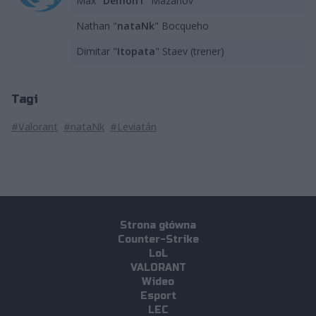
Max "
Demon1
" Mazanov
Nathan "
nataNk
" Bocqueho
Dimitar "
Itopata
" Staev (trener)
Tagi
#Valorant
#nataNk
#Leviatán
Strona główna
Counter-Strike
LoL
VALORANT
Wideo
Esport
LEC