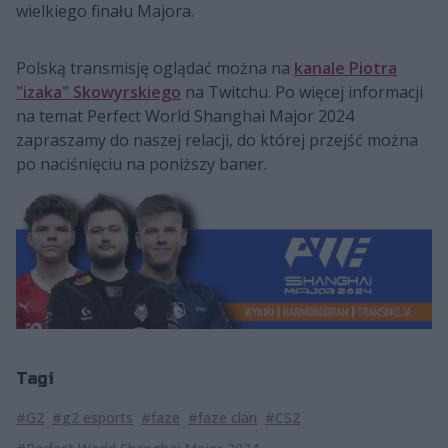
wielkiego finału Majora.
Polską transmisję oglądać można na
kanale Piotra
"izaka" Skowyrskiego
na Twitchu. Po więcej informacji
na temat Perfect World Shanghai Major 2024
zapraszamy do naszej relacji, do której przejść można
po naciśnięciu na poniższy baner.
Tagi
#G2
#g2 esports
#faze
#faze clan
#CS2