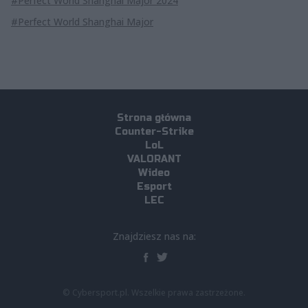
#Perfect World Shanghai Major 2024
#Perfect World Shanghai Major
Strona główna
Counter-Strike
LoL
VALORANT
Wideo
Esport
LEC
Znajdziesz nas na:
© Cybersport.pl. Wszelkie prawa zastrzeżone.