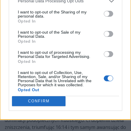
Personal Data Processing Opt Outs
wygraniu czterech rund z rzędu Snax i partnerzy znowu
bowiem ulegli przeciwnikom, którzy chwilę później
I want to opt-out of the Sharing of my
personal data.
mogli świętować okazałe zwycięstwo w stosunku 13:6.
Opted In
W tej sytuacji zawodnicy TaZa musieli szukać swojej
I want to opt-out of the Sale of my
szansy na wybranym przez siebie Nuke'u. Problem w
Personal Data.
Opted In
tym, że tam to nadal ekipa NEO dyktowała warunki,
niezmiennie napędzana przez fantastycznego Robina
I want to opt-out of processing my
"ropza" Koola. Owszem, FaZe grało w obronie, co było
Personal Data for Targeted Advertising.
Opted In
sporym atutem, ale nie usprawiedliwia to faktu, iż G2
stać było jedynie na cztery odpowiedzi. Rezultat 4:8 dla
I want to opt-out of Collection, Use,
Retention, Sale, and/or Sharing of my
drużyny próbującej doprowadzić do trzeciej mapy
Personal Data that Is Unrelated with the
bynajmniej nie zachwycał. Dopiero po zmianie stron
Purposes for which it was collected.
Opted Out
Samuraje przypomnieli sobie, o co grają i nareszcie
zdecydowanie wzięli się do roboty! Było nawet blisko,
CONFIRM
by to oni wygrali, ale FaZe dwukrotnie obroniło się
przed porażką. W dogrywce zaś ponownie doszło do
dominacji podopiecznych Kubskiego. Ci dopełnili dzieła
zniszczenia, triumfując 16:14 i tym samym awansując do