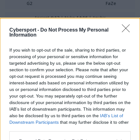
G2
FaZe
Ancient
6:13
| Nuke
14:16
|
Anubis
Cybersport -
Do Not Process My Personal
NEO i FaZe ogrywają Snaxa, TaZa i G2
Information
FaZe miało podstawy, by obawiać się tego meczu,
If you wish to opt-out of the sale, sharing to third parties, or
wszak jeszcze w poprzednim etapie dostało od G2
processing of your personal or sensitive information for
bolesne lanie. Nic więc dziwnego, że gracze NEO nie
targeted advertising by us, please use the below opt-out
mieli zamiaru pozwolić sobie na choćby chwilę słabości.
section to confirm your selection. Please note that after your
Zamiast tego do pierwszych minut Ancienta wzięli się
opt-out request is processed you may continue seeing
mocno do roboty. I dało to wymierne efekty, bo grająca
interest-based ads based on personal information utilized by
us or personal information disclosed to third parties prior to
w natarciu formacja całkowicie zdominowała
your opt-out. You may separately opt-out of the further
wydarzenia na serwerze. Dość powiedzieć, że w
disclosure of your personal information by third parties on the
pewnym momencie prowadziła ona aż 8:0! Dopiero
IAB’s list of downstream participants. This information may
wtedy Samuraje nieco się ocknęli i wyprowadzili dwa
also be disclosed by us to third parties on the
IAB’s List of
celne ciosy, ale to była tylko łyżka miodu w beczce
Downstream Participants
that may further disclose it to other
dziegciu. Dominacja FaZe była niepodważalna i nawet
third parties.
próba comebacku ze strony G2 niewiele zmieniła. Po