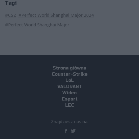
Tagi
#CS2
#Perfect World Shanghai Major 2024
#Perfect World Shanghai Major
Strona główna
Counter-Strike
LoL
VALORANT
Wideo
Esport
LEC
Znajdziesz nas na: