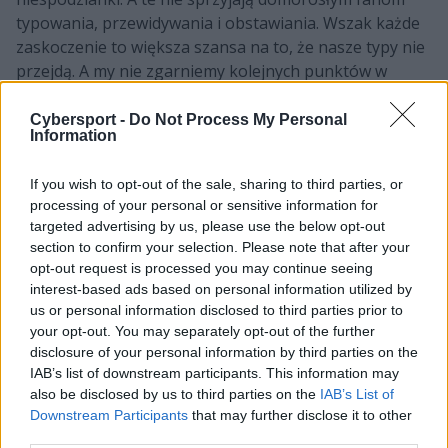
typowania, przewidywania i obstawiania. Wszak każde
zaskoczenie to większa szansa na to, że nasze typy nie
przejdą. A my nie zgarniemy kolejnych punktów w
ramach majorowej przepustki. To, jak poszło
uczestnikom Pick'Ema, zweryfikował serwis Leetify.
Cybersport -
Do Not Process My Personal
Information
Według jego danych w publicznych ekwipunkach
użytkowników Steama znalazło się w sumie 14,6 tysiąca
If you wish to opt-out of the sale, sharing to third parties, or
żetonów z Perfect World Shanghai Major 2024. Jednak
processing of your personal or sensitive information for
tylko 0,6% to były żetony diamentowe, czyli te, których
targeted advertising by us, please use the below opt-out
zdobywcy wypełnili wszystkie dziewięć zadań. Zadań
section to confirm your selection. Please note that after your
wcale niełatwych, gdy spojrzymy na to, co trzeba było
opt-out request is processed you may continue seeing
zrobić, by diament padły naszym łupem.
interest-based ads based on personal information utilized by
us or personal information disclosed to third parties prior to
A trzeba było m.in.:
your opt-out. You may separately opt-out of the further
disclosure of your personal information by third parties on the
zaliczyć co najmniej 5 poprawnych picków w fazie
IAB’s list of downstream participants. This information may
wstępnej
also be disclosed by us to third parties on the
IAB’s List of
Downstream Participants
that may further disclose it to other
zaliczyć co najmniej 5 poprawnych picków w fazie
third parties.