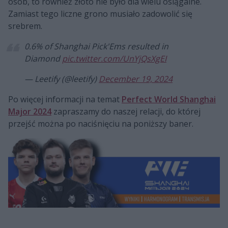
osób, to również złoto nie było dla wielu osiągalne.
Zamiast tego liczne grono musiało zadowolić się
srebrem.
0.6% of Shanghai Pick'Ems resulted in
Diamond
pic.twitter.com/UnYjQsXgEI
— Leetify (@leetify)
December 19, 2024
Po więcej informacji na temat
Perfect World Shanghai
Major 2024
zapraszamy do naszej relacji, do której
przejść można po naciśnięciu na poniższy baner.