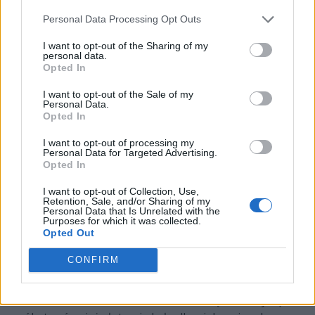
eliminacyjnej
Personal Data Processing Opt Outs
poprawnie wytypować co najmniej 2 zwycięzców
ćwierćfinałów
I want to opt-out of the Sharing of my
personal data.
poprawnie wytypować co najmniej 1 zwycięzcę
Opted In
półfinałów
I want to opt-out of the Sale of my
poprawnie wytypować zwycięzcę wielkiego finału
Personal Data.
Opted In
Wystarczyło, że nie udało nam się spełnić jednego z
I want to opt-out of processing my
tych warunków, by pogodzić się z brakiem diamentu i
Personal Data for Targeted Advertising.
zdobyciem złota. Złoty żeton znajduje się w aż 66,4%
Opted In
ekwipunków wszystkich, którzy nabyli przepustki
I want to opt-out of Collection, Use,
widza. Co jednak ciekawe, Major w Szanghaju wcale nie
Retention, Sale, and/or Sharing of my
Personal Data that Is Unrelated with the
był największym pogromcą marzeń graczy o sięgnięciu
Purposes for which it was collected.
po diamentowy coin. Na PGL Major Copenhagen 2024
Opted Out
oraz Intel Extreme Masters Rio Major 2024 najwyższy
CONFIRM
poziom żetonu osiągnęło jedynie 0,1% uczestników
Pick'Ema! Kopenhaga zresztą ogólnie zebrała potężne
żniwo, bo chociaż udział w zabawie wzięło 19,7 tysiąca