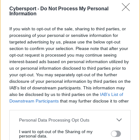
niedawno zdecydował się zakończyć czteroletnią
Cybersport -
Do Not Process My Personal
przygodę z VALORANTEM, gdzie reprezentował m.in.
Information
Cloud9, i powrócić do Coutner-Strike'a. Już wcześniej
mówiło się, że to właśnie jego włodarze Teamu SoloMid
If you wish to opt-out of the sale, sharing to third parties, or
upatrzyli sobie jako lidera nowej ekipy. Co ciekawe, do
processing of your personal or sensitive information for
niedawna wydawało się, że 26-latek zasili szeregi
targeted advertising by us, please use the below opt-out
section to confirm your selection. Please note that after your
FLUFFY AIMERS, gdzie był testowany. Finalnie jednak
opt-out request is processed you may continue seeing
marka ta... zrezygnowała ze swojego dotychczasowego
interest-based ads based on personal information utilized by
zespołu, decydując się na stworzenie czegoś nowego. I
us or personal information disclosed to third parties prior to
tutaj właśnie otworzyły się drzwi przed TSM-em, który
your opt-out. You may separately opt-out of the further
ma przy okazji zgarnąć też drugiego sprawdzanego
disclosure of your personal information by third parties on the
przez FA, Edgara "MarKE'A" Maldonado.
IAB’s list of downstream participants. This information may
also be disclosed by us to third parties on the
IAB’s List of
Downstream Participants
that may further disclose it to other
Więcej informacji o zimowych transferach na scenie
third parties.
Counter-Strike'a 2:
Personal Data Processing Opt Outs
I want to opt-out of the Sharing of my
personal data.