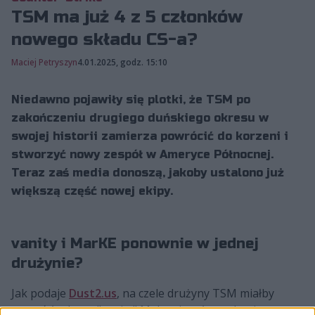
TSM ma już 4 z 5 członków
nowego składu CS-a?
Maciej Petryszyn
4.01.2025, godz. 15:10
Niedawno pojawiły się plotki, że TSM po
zakończeniu drugiego duńskiego okresu w
swojej historii zamierza powrócić do korzeni i
stworzyć nowy zespół w Ameryce Północnej.
Teraz zaś media donoszą, jakoby ustalono już
większą część nowej ekipy.
vanity i MarKE ponownie w jednej
drużynie?
Jak podaje
Dust2.us
, na czele drużyny TSM miałby
stanąć Anthony "vanity" Malaspina. Amerykanin