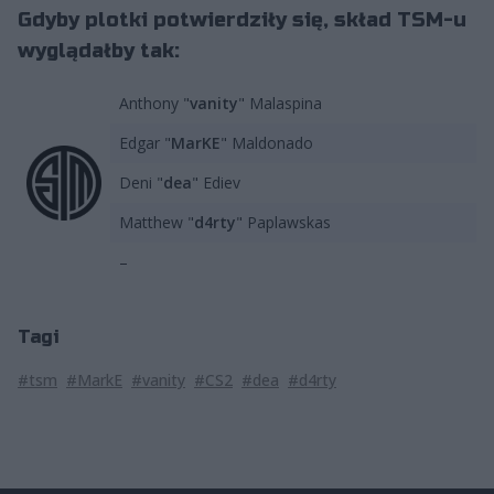
Gdyby plotki potwierdziły się, skład TSM-u
wyglądałby tak:
Anthony "
vanity
" Malaspina
Edgar "
MarKE
" Maldonado
Deni "
dea
" Ediev
Matthew "
d4rty
" Paplawskas
–
Tagi
#tsm
#MarkE
#vanity
#CS2
#dea
#d4rty