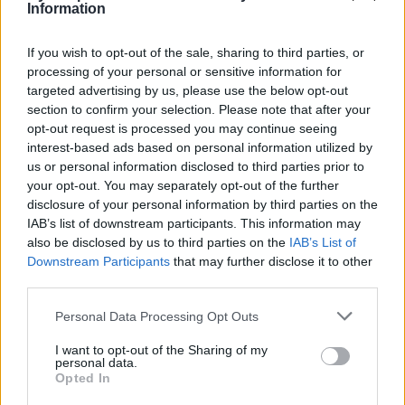
plotkowano o tym już od jakiegoś czasu. Poza nim
Information
nowym członkiem drużyny został Hampus "hampus"
Poser. On również grał w NIP-ie, aczkolwiek między
If you wish to opt-out of the sale, sharing to third parties, or
majem 2020 a październikiem 2023 roku. Potem
processing of your personal or sensitive information for
targeted advertising by us, please use the below opt-out
występował jeszcze w BLEED Esports, a ostatnio
section to confirm your selection. Please note that after your
mogliśmy go oglądać w Johnny Speeds. Niemniej
opt-out request is processed you may continue seeing
jeszcze przed końcem roku doświadczony prowadzący
interest-based ads based on personal information utilized by
opuścił ten skład i przez kolejny miesiąc pozostawał
us or personal information disclosed to third parties prior to
bez zatrudnienia.
your opt-out. You may separately opt-out of the further
disclosure of your personal information by third parties on the
IAB’s list of downstream participants. This information may
Więcej informacji o zimowych transferach na scenie
also be disclosed by us to third parties on the
IAB’s List of
Counter-Strike'a 2:
Downstream Participants
that may further disclose it to other
third parties.
Personal Data Processing Opt Outs
I want to opt-out of the Sharing of my
personal data.
Opted In