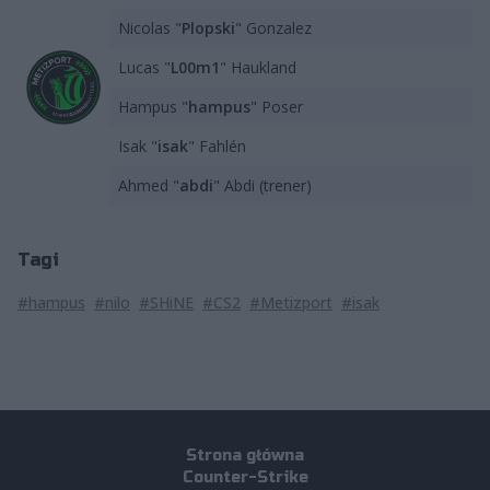
Nicolas "
Plopski
" Gonzalez
Lucas "⁠
L00m1⁠
" Haukland
Hampus "
hampus
" Poser
Isak "
isak
" Fahlén
Ahmed "
abdi
" Abdi (trener)
Tagi
#hampus
#nilo
#SHiNE
#CS2
#Metizport
#isak
Strona główna
Counter-Strike