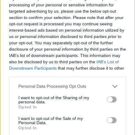
dostać i jestem dumny z siebie, że udało mi się
processing of your personal or sensitive information for
osiągnąć ten cel, nawet jeżeli szybko się to skończyło.
targeted advertising by us, please use the below opt-out
section to confirm your selection. Please note that after your
Mój czas w Apeks wypełniony był niesamowitymi
opt-out request is processed you may continue seeing
wzlotami, jak wygrana 1. i 2. splitu Polaris i poznanie po
interest-based ads based on personal information utilized by
drodze fantastycznych ludzi, a kumulacją wszystkiego
us or personal information disclosed to third parties prior to
był awans do VCT poprzez wygranie Ascension. To
your opt-out. You may separately opt-out of the further
chwile, których nigdy nie zapomnę. Jednak teraz
disclosure of your personal information by third parties on the
dostałem informację zbyt blisko startu 1. splitu i nie
IAB’s list of downstream participants. This information may
miałem czasu, by znaleźć już nowy dom. Niemniej nie
also be disclosed by us to third parties on the
IAB’s List of
Downstream Participants
that may further disclose it to other
mogę się doczekać, by już wkrótce wrócić do rywalizacji
third parties.
– stwierdził hype w opublikowanym przez siebie
wpisie
.
Personal Data Processing Opt Outs
CZYTAJ TEŻ:
kamyk zostaje w VCT! Polak nowym
graczem Gentle Mates
I want to opt-out of the Sharing of my
personal data.
Po przygodach z Alliance i OG LDN UTD hype do Apeks
Opted In
trafił w grudniu 2023 roku wraz z Aunim "AvovĄ"
I want to opt-out of the Sale of my
Chahade i Michałem "MOLSIM" Łąckim. To oznacza, że
Personal Data.
Opted In
Litwin miał swój wkład we wspomniany triumf w VCT