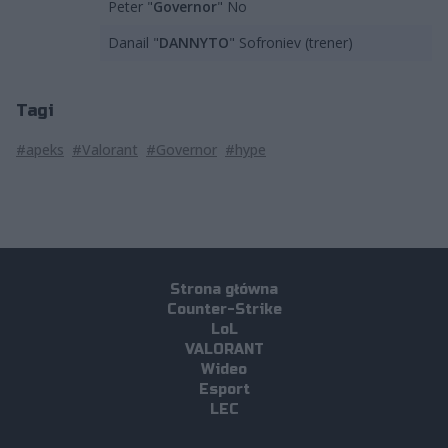
Peter "
Governor
" No
Danail "
DANNYTO
" Sofroniev (trener)
Tagi
#apeks
#Valorant
#Governor
#hype
Strona główna
Counter-Strike
LoL
VALORANT
Wideo
Esport
LEC