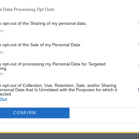
l Data Processing Opt Outs
o opt-out of the Sharing of my personal data.
s & gaming agency)
In
l/nde25-cskobiet-kwali
o opt-out of the Sale of my Personal Data.
0
In
inacji
to opt-out of processing my Personal Data for Targeted
ing.
In
o opt-out of Collection, Use, Retention, Sale, and/or Sharing
ersonal Data that Is Unrelated with the Purposes for which it
lected.
Out
/nde25-dota2
CONFIRM
9
inacji