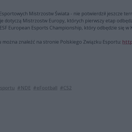
Esportowych Mistrzostw Świata - nie potwierdził jeszcze ter
je dotyczą Mistrzostw Europy, których pierwszy etap odbędz
IESF European Esports Championship, który odbędzie się w K
u można znaleźć na stronie Polskiego Związku Esportu:
http
sportu
#NDE
#eFootball
#CS2