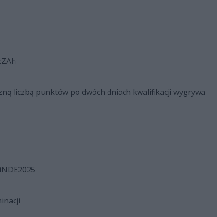
pcZAh
9
czną liczbą punktów po dwóch dniach kwalifikacji wygrywa
aliNDE2025
0
inacji