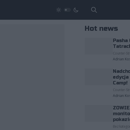
Hot news
Pasha 
Tatrac
Counter-Str
Adrian Ko
Nadcho
edycja
Camp!
Counter-Str
Adrian Ko
ZOWIE 
monito
pokazi
Bez kategor