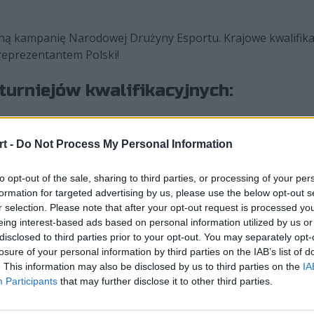
jną kampanię Narodowej Drużyny Esportu. Krajowe kwalifikac
reprezentantem Polski!
turniejów kwalifikacyjnych:
t -
Do Not Process My Personal Information
s & gaming agency)
to opt-out of the sale, sharing to third parties, or processing of your per
formation for targeted advertising by us, please use the below opt-out s
de25-cs-tura1
r selection. Please note that after your opt-out request is processed y
de25-cs-tura2
eing interest-based ads based on personal information utilized by us or
disclosed to third parties prior to your opt-out. You may separately opt-
0
losure of your personal information by third parties on the IAB’s list of
. This information may also be disclosed by us to third parties on the
IA
ych kwalifikacji zmierzą się z dwoma zaproszonymi drużynami
Participants
that may further disclose it to other third parties.