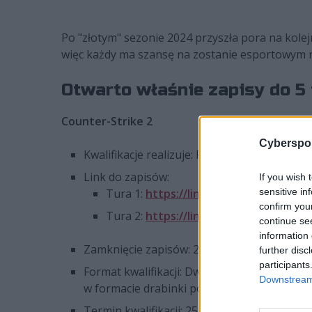
Po "złotym" sezonie 2024 przyszła pora na kole
więc każdy ma szansę na zostanie esportowym 
Otwarto właśnie zapisy do 5 
Counter-Strike 2
Cyberspor
Kwalifikacje realizuje: PEGA (polish esport
Link do zapisów:
If you wish 
sensitive in
Tura 1:
https://link.polskiesport.pl/n
confirm you
Tura 2:
https://link.polskiesport.pl/n
continue se
information 
Zamknięcie zapisów: 25 kwietnia 2025, 17:0
further disc
participants
Format kwalifikacji: Dwie drużyny z otwart
Downstream 
w formacie drabinki pojedynczej eliminacji
Termin kwalifikacji: 25-27 kwietnia 2025