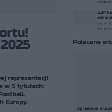
Adrian Ko
IEM Ko
fot. Polski Związek Esportu
symula
Counter-Str
ortu!
Adrian Ko
 2025
Polecane wi
ej reprezentacji
e w 5 tytułach:
Football.
h Europy.
Agresivoo o laga