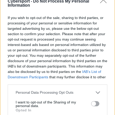
Cybersport -
Do Not Process My Personal
N
41.
PENTA Club eV
215
Information
If you wish to opt-out of the sale, sharing to third parties, or
14 ▲
42.
ZEN Esports
210
processing of your personal or sensitive information for
targeted advertising by us, please use the below opt-out
section to confirm your selection. Please note that after your
–
43.
Horizon Esports
204
opt-out request is processed you may continue seeing
interest-based ads based on personal information utilized by
us or personal information disclosed to third parties prior to
your opt-out. You may separately opt-out of the further
10 ▼
44.
WARJARCIEE
196
disclosure of your personal information by third parties on the
IAB’s list of downstream participants. This information may
also be disclosed by us to third parties on the
IAB’s List of
7 ▲
45.
emeritos menelos
195
Downstream Participants
that may further disclose it to other
third parties.
9 ▼
46.
DropDeadGaming
191
Personal Data Processing Opt Outs
I want to opt-out of the Sharing of my
personal data.
N
47.
TEB ESPORT PRO
183
Opted In