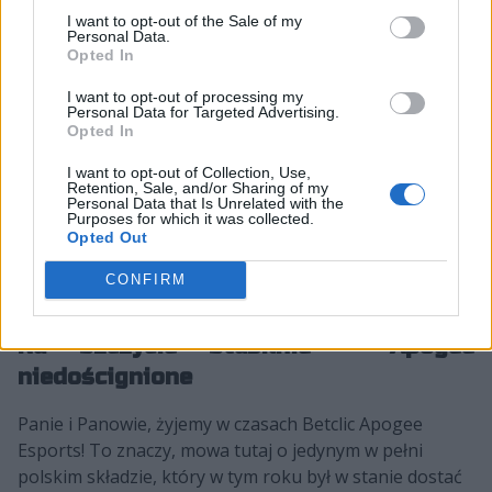
I want to opt-out of the Sale of my
Personal Data.
6 ▲
48.
ChamyPL
181
Opted In
I want to opt-out of processing my
Personal Data for Targeted Advertising.
45 ▲
49.
KATIXY
181
Opted In
I want to opt-out of Collection, Use,
N
50.
Atmosferka
175
Retention, Sale, and/or Sharing of my
Personal Data that Is Unrelated with the
Purposes for which it was collected.
Opted Out
Rubryka "+/-" dotyczy różnicy miejsc między
notowaniem z 31 marca 2025 oraz notowaniem z 28
CONFIRM
kwietnia 2025.
Na szczycie stabilnie – Apogee
niedoścignione
Panie i Panowie, żyjemy w czasach Betclic Apogee
Esports! To znaczy, mowa tutaj o jedynym w pełni
polskim składzie, który w tym roku był w stanie dostać