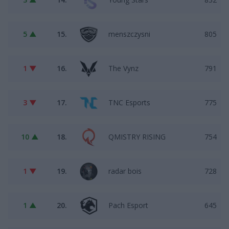
5 ▲
15.
menszczysni
805
1 ▼
16.
The Vynz
791
3 ▼
17.
TNC Esports
775
10 ▲
18.
QMISTRY RISING
754
1 ▼
19.
radar bois
728
1 ▲
20.
Pach Esport
645