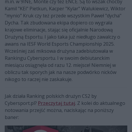
m.in. w 9INE, Monte czy też ENCE. Są to wszak choćby
Kamil "KEi" Pietkun, Kacper "Kylar" Walukiewicz, Wiktor
"mynio" Kruk czy też przede wszystkim Paweł "dycha"
Dycha. Tak zbudowana ekipa dopiero co wygrała
krajowe eliminacje, stając się oficjalnie Narodową
Drużyną Esportu. I jako taka już niedługo zawalczy o
awans na IESF World Esports Championship 2025.
Wcześniej zaś miksowa drużyna zadebiutowała w
Rankingu Cybersportu. I w swoim debiutanckim
miesiącu osiągnęła od razu 12. miejsce! Niemniej w
obliczu tak sporych jak na nasze podwórko nicków
nikogo to raczej nie zaskakuje.
Jak działa Ranking polskich drużyn CS2 by
Cybersport.pl?
Przeczytaj tutaj
. Z kolei do aktualnego
notowania przejść można, naciskając na poniższy
baner: