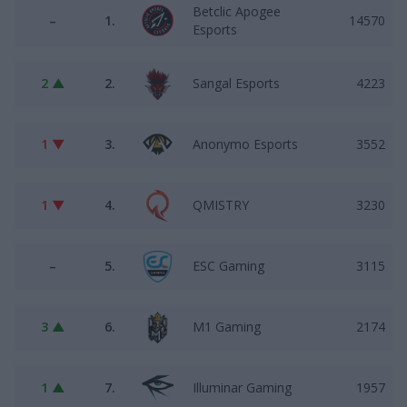
Betclic Apogee
–
1.
14570
Esports
2 ▲
2.
Sangal Esports
4223
1 ▼
3.
Anonymo Esports
3552
1 ▼
4.
QMISTRY
3230
–
5.
ESC Gaming
3115
3 ▲
6.
M1 Gaming
2174
1 ▲
7.
Illuminar Gaming
1957