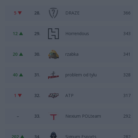
5 ▼
28.
DRAZE
366
12 ▲
29.
Horrendous
343
20 ▲
30.
rzabka
341
40 ▲
31.
problem od tylu
328
1 ▼
32.
ATP
317
–
33.
Nexium POLteam
292
202 ▲
34.
Signum Esports
282