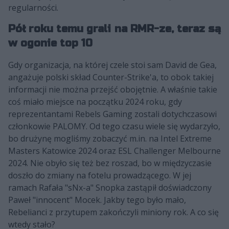
regularności.
Pół roku temu grali na RMR-ze, teraz są
w ogonie top 10
Gdy organizacja, na której czele stoi sam David de Gea,
angażuje polski skład Counter-Strike'a, to obok takiej
informacji nie można przejść obojętnie. A właśnie takie
coś miało miejsce na początku 2024 roku, gdy
reprezentantami Rebels Gaming zostali dotychczasowi
członkowie PALOMY. Od tego czasu wiele się wydarzyło,
bo drużynę mogliśmy zobaczyć m.in. na Intel Extreme
Masters Katowice 2024 oraz ESL Challenger Melbourne
2024. Nie obyło się też bez roszad, bo w międzyczasie
doszło do zmiany na fotelu prowadzącego. W jej
ramach Rafała "sNx-a" Snopka zastąpił doświadczony
Paweł "innocent" Mocek. Jakby tego było mało,
Rebelianci z przytupem zakończyli miniony rok. A co się
wtedy stało?