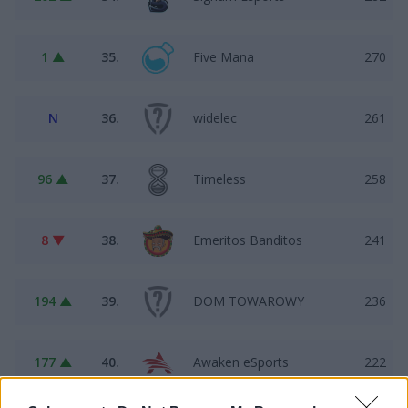
1 ▲
35.
Five Mana
270
N
36.
widelec
261
96 ▲
37.
Timeless
258
8 ▼
38.
Emeritos Banditos
241
194 ▲
39.
DOM TOWAROWY
236
177 ▲
40.
Awaken eSports
222