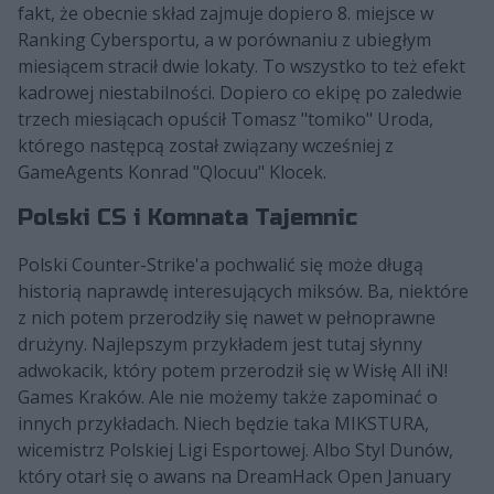
fakt, że obecnie skład zajmuje dopiero 8. miejsce w
Ranking Cybersportu, a w porównaniu z ubiegłym
miesiącem stracił dwie lokaty. To wszystko to też efekt
kadrowej niestabilności. Dopiero co ekipę po zaledwie
trzech miesiącach opuścił Tomasz "tomiko" Uroda,
którego następcą został związany wcześniej z
GameAgents Konrad "Qlocuu" Klocek.
Polski CS i Komnata Tajemnic
Polski Counter-Strike'a pochwalić się może długą
historią naprawdę interesujących miksów. Ba, niektóre
z nich potem przerodziły się nawet w pełnoprawne
drużyny. Najlepszym przykładem jest tutaj słynny
adwokacik, który potem przerodził się w Wisłę All iN!
Games Kraków. Ale nie możemy także zapominać o
innych przykładach. Niech będzie taka MIKSTURA,
wicemistrz Polskiej Ligi Esportowej. Albo Styl Dunów,
który otarł się o awans na DreamHack Open January