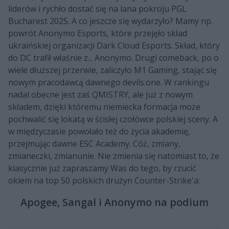
liderów i rychło dostać się na lana pokroju PGL
Bucharest 2025. A co jeszcze się wydarzyło? Mamy np.
powrót Anonymo Esports, które przejęło skład
ukraińskiej organizacji Dark Cloud Esports. Skład, który
do DC trafił właśnie z... Anonymo. Drugi comeback, po o
wiele dłuższej przerwie, zaliczyło M1 Gaming, stając się
nowym pracodawcą dawnego devils.one. W rankingu
nadal obecne jest zaś QMISTRY, ale już z nowym
składem, dzięki któremu niemiecka formacja może
pochwalić się lokatą w ścisłej czołówce polskiej sceny. A
w międzyczasie powołało też do życia akademię,
przejmując dawne ESC Academy. Cóż, zmiany,
zmianeczki, zmianunie. Nie zmienia się natomiast to, że
klasycznie już zapraszamy Was do tego, by rzucić
okiem na top 50 polskich drużyn Counter-Strike'a:
Apogee, Sangal i Anonymo na podium