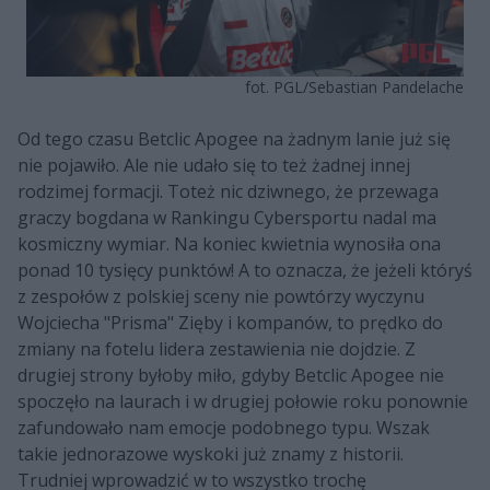
fot. PGL/Sebastian Pandelache
Od tego czasu Betclic Apogee na żadnym lanie już się
nie pojawiło. Ale nie udało się to też żadnej innej
rodzimej formacji. Toteż nic dziwnego, że przewaga
graczy bogdana w Rankingu Cybersportu nadal ma
kosmiczny wymiar. Na koniec kwietnia wynosiła ona
ponad 10 tysięcy punktów! A to oznacza, że jeżeli któryś
z zespołów z polskiej sceny nie powtórzy wyczynu
Wojciecha "Prisma" Zięby i kompanów, to prędko do
zmiany na fotelu lidera zestawienia nie dojdzie. Z
drugiej strony byłoby miło, gdyby Betclic Apogee nie
spoczęło na laurach i w drugiej połowie roku ponownie
zafundowało nam emocje podobnego typu. Wszak
takie jednorazowe wyskoki już znamy z historii.
Trudniej wprowadzić w to wszystko trochę