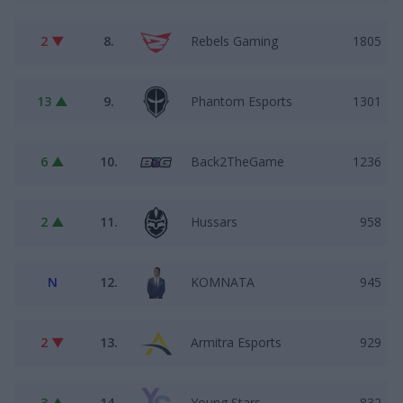
2 ▼
8.
Rebels Gaming
1805
13 ▲
9.
Phantom Esports
1301
6 ▲
10.
Back2TheGame
1236
2 ▲
11.
Hussars
958
N
12.
KOMNATA
945
2 ▼
13.
Armitra Esports
929
3 ▲
14.
Young Stars
832