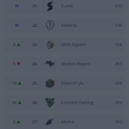
N
21.
SLAKE
633
N
22.
Kelnerzy
548
4 ▲
23.
GRIN Esports
516
5 ▼
24.
Modern Players
457
19 ▲
25.
ŻółwOdTyłu
456
34 ▲
26.
Constrict Gaming
454
2 ▲
27.
Akuma
392