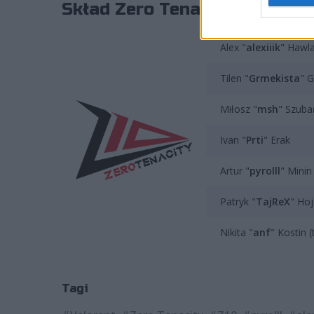
Skład Zero Tenacity prezento
Alex "
alexiiik
" Hawl
Tilen "
Grmekista
" 
Miłosz "
msh
" Szuba
Ivan "
Prti
" Erak
Artur "
pyrolll
" Minin
Patryk "
TajReX
" Hoj
Nikita "
anf
" Kostin (
Tagi