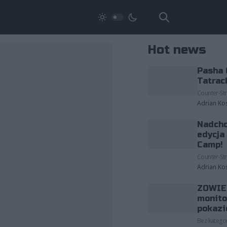
Hot news
Pasha 
Tatrac
Counter-Str
Adrian Ko
Nadcho
edycja
Camp!
Counter-Str
Adrian Ko
ZOWIE 
monito
pokazi
Bez kategor