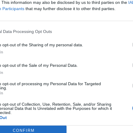
. This information may also be disclosed by us to third parties on the
IA
rzyści z inwestowania w scen
Participants
that may further disclose it to other third parties.
 roku. W tym czasie przez szeregi serbskiej organizacji pr
emski, Jasiek "jas" Nieliwodzki czy też Sebastian "snikk" Kami
l Data Processing Opt Outs
mało było w nim Polaków. Wyniki zaś były zmienne. O ile bowi
k split drugi Z10 zakończyło z tytułem wicemistrzowskim. 
o opt-out of the Sharing of my personal data.
 że stamtąd podopieczni Nikity "anfa" Kostina odpadli ju
In
xussa" Tsolmona i FOKUS, a potem Karmine Corp Blue Stars
o opt-out of the Sale of my Personal Data.
do Movistar KOI
In
to opt-out of processing my Personal Data for Targeted
 nie będzie, bo Zero Tenacity ponownie opuszcza VALORANT
ing.
nę tier 2 w VALORANCIE. Kończymy więc nasze działania w r
In
rzyjrzenie się problemom sceny tier 2 i odpowiednie ich ro
o opt-out of Collection, Use, Retention, Sale, and/or Sharing
mes poza ligami franczyzowymi posiadają bardzo słaby syst
ersonal Data that Is Unrelated with the Purposes for which it
lected.
rócić na scenę, która, jak liczymy, będzie wtedy w lepszej k
Out
nizację.
CONFIRM