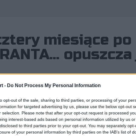
cztery miesiące po
RANTA... opuszcza
t -
Do Not Process My Personal Information
ro Tenacity ogłosiło odejście ze sc
to opt-out of the sale, sharing to third parties, or processing of your per
a na nią powróciła, ale tylko po to,
formation for targeted advertising by us, please use the below opt-out s
r selection. Please note that after your opt-out request is processed y
eing interest-based ads based on personal information utilized by us or
disclosed to third parties prior to your opt-out. You may separately opt-
losure of your personal information by third parties on the IAB’s list of