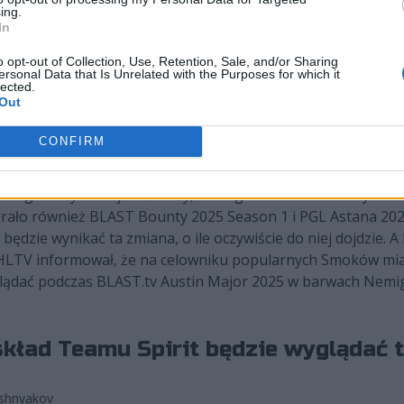
ing.
In
o opt-out of Collection, Use, Retention, Sale, and/or Sharing
ersonal Data that Is Unrelated with the Purposes for which it
lected.
Out
CONFIRM
roku ogromny skok jakościowy, którego zwieńczeniem był tri
rało również BLAST Bounty 2025 Season 1 i PGL Astana 2025
ędzie wynikać ta zmiana, o ile oczywiście do niej dojdzie. A
 HLTV informował, że na celowniku popularnych Smoków miał
oglądać podczas BLAST.tv Austin Major 2025 w barwach Nemi
 skład Teamu Spirit będzie wyglądać t
ishnyakov