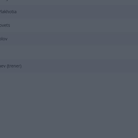
Plakhotia
ovets
olov
ev (trener)