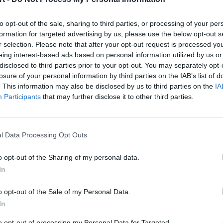
to opt-out of the sale, sharing to third parties, or processing of your per
formation for targeted advertising by us, please use the below opt-out s
amego
Alekseya "OverDrive'a" Biryukova
. Jest to o tyle istot
r selection. Please note that after your opt-out request is processed y
jako jej skaut. Teraz zaś poinformował on w mediach społec
eing interest-based ads based on personal information utilized by us or
. 22-letni obecnie strzelec profesjonalną karierę zaczynał
disclosed to third parties prior to your opt-out. You may separately opt-
e jego trenerem był notabene rzeczony OverDrive. Niemniej
losure of your personal information by third parties on the IAB’s list of
, w którym pozostaje po dziś dzień. Był on więc częścią pr
. This information may also be disclosed by us to third parties on the
IA
Participants
that may further disclose it to other third parties.
cji o letnich transferach na scenie Counter-Strike'a 2:
l Data Processing Opt Outs
o opt-out of the Sharing of my personal data.
In
o opt-out of the Sale of my Personal Data.
In
to opt-out of processing my Personal Data for Targeted