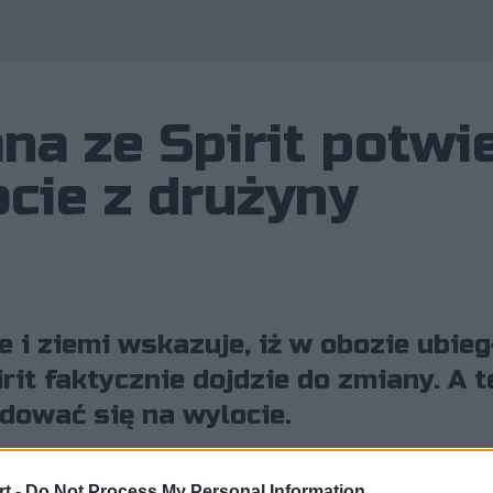
a ze Spirit potwi
cie z drużyny
e i ziemi wskazuje, iż w obozie ubie
it faktycznie dojdzie do zmiany. A t
dować się na wylocie.
t -
Do Not Process My Personal Information