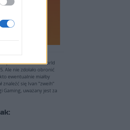
umf podczas Perfect World
. Ale nie zdołało obronić
 kto ewentualnie miałby
 znaleźć się Ivan "zweih"
gi Gaming, uważany jest za
ak: