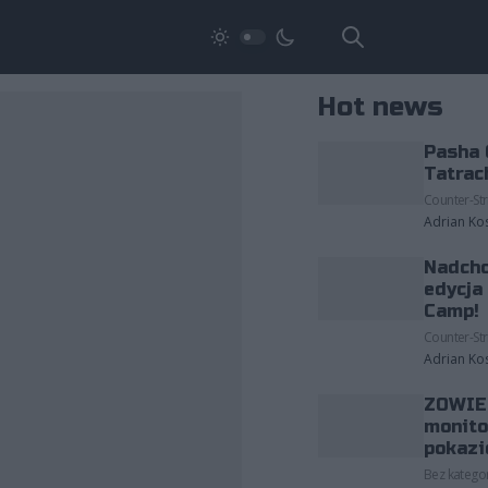
Hot news
Pasha 
Tatrac
Counter-Str
Adrian Ko
Nadcho
edycja
Camp!
Counter-Str
Adrian Ko
ZOWIE 
monito
pokazi
Bez kategor