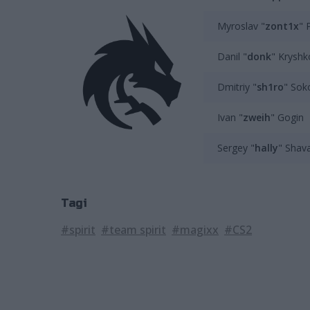
Myroslav "⁠
zont1x⁠
" 
Danil "⁠
donk⁠
" Kryshk
Dmitriy "
sh1ro
" Sok
Ivan "
zweih
" Gogin
Sergey "⁠
hally⁠
" Shava
Tagi
#spirit
#team spirit
#magixx
#CS2