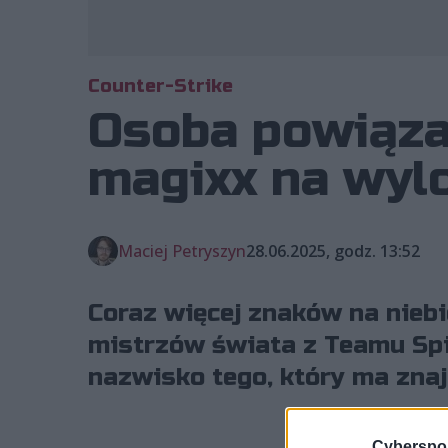
Counter-Strike
Osoba powiązan
magixx na wylo
Maciej Petryszyn
28.06.2025, godz. 13:52
Coraz więcej znaków na niebi
mistrzów świata z Teamu Spir
nazwisko tego, który ma znaj
Cyberspor