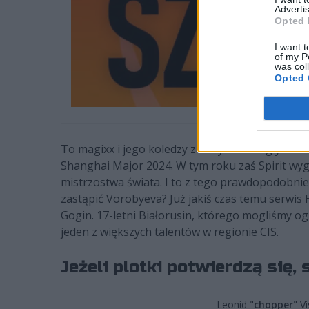
Advertis
Opted 
I want t
of my P
was col
Opted 
To magixx i jego koledzy zaliczyli w ubiegłym 
Shanghai Major 2024. W tym roku zaś Spirit wyg
mistrzostwa świata. I to z tego prawdopodobnie b
zastąpić Vorobyeva? Już jakiś czas temu serwis
Gogin. 17-letni Białorusin, którego mogliśmy 
jeden z większych talentów w regionie CIS.
Jeżeli plotki potwierdzą się,
Leonid "⁠
chopper⁠
" V