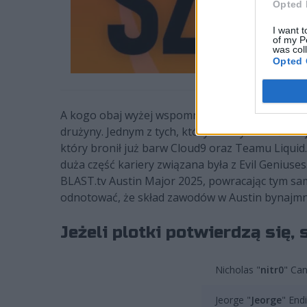
Opted 
I want t
of my P
was col
Opted 
A kogo obaj wyżej wspomniani mieliby zastąpić? 
drużyny. Jednym z tych, który miałby stracić sw
który bronił już barw Cloud9 oraz Teamu Liquid
duża część kariery związana była z Evil Geniuses
BLAST.tv Austin Major 2025, powracając tym sam
odnotować, że skład zawodów w Austin bynajmni
Jeżeli plotki potwierdzą się,
Nicholas "
nitr0
" Can
Jeorge "
Jeorge
" End