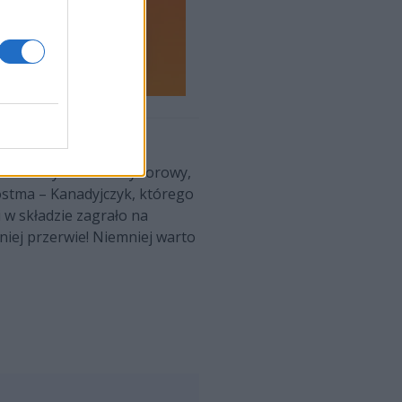
rsi stażem członkowie
świadczony strzelec wyborowy,
ostma – Kanadyjczyk, którego
i w składzie zagrało na
niej przerwie! Niemniej warto