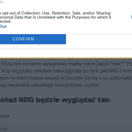
In
o opt-out of Collection, Use, Retention, Sale, and/or Sharing
ersonal Data that Is Unrelated with the Purposes for which it
lected.
Out
CONFIRM
Wiele wskazuje, iż na wylocie z NRG znaleźli się dwaj najsta
oje miejsce w ekipie, jest Joshua "oSee" Ohm. 26-latek to do
. Poza nim na ławce wylądować miałby także Jadan "HexT" P
. A to wszystko zaledwie kilka tygodni po tym, jak NRG z nim
ym na mistrzostwa świata w Counter-Strike'u po sześciolet
ej nie podbił, odpadając stosunkowo szybko.
 skład NRG będzie wyglądać tak:
nella
icott