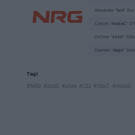
Alexander "
br0
" Bro
Carson "
nosraC
" O'R
Zechrie "
XotiC
" Elsh
Damian "
daps
" Stee
Tagi
#NRG
#XotiC
#oSee
#CS2
#HexT
#nosraC