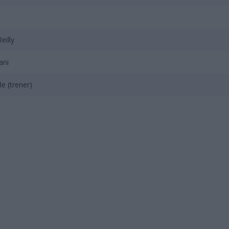
eilly
ani
le (trener)