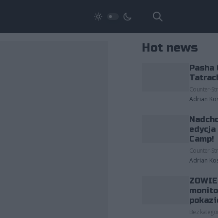
Hot news
Pasha 
Tatrac
Counter-Str
Adrian Ko
Nadcho
edycja
Camp!
Counter-Str
Adrian Ko
ZOWIE 
monito
pokazi
Bez kategor