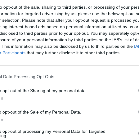
to opt-out of the sale, sharing to third parties, or processing of your per
je
Dust2.us
. Według źródeł wspomnianego serwisu, jednym 
formation for targeted advertising by us, please use the below opt-out s
były gracz Gaimin Gladiators, który jest bezrobotny od końcó
r selection. Please note that after your opt-out request is processed y
d kilku miesięcy jest on zaś członkiem miksu Getting Info.
eing interest-based ads based on personal information utilized by us or
najdziemy m.in. Splyce czy też akademię CLG. Niemniej w osta
disclosed to third parties prior to your opt-out. You may separately opt-
jąc się głównie na zmaganiach w FACEIT Pro League. Dość pow
losure of your personal information by third parties on the IAB’s list of
e przez HLTV mapy.
. This information may also be disclosed by us to third parties on the
IA
Participants
that may further disclose it to other third parties.
cji o letnich transferach na scenie Counter-Strike'a 2:
l Data Processing Opt Outs
o opt-out of the Sharing of my personal data.
In
o opt-out of the Sale of my Personal Data.
In
to opt-out of processing my Personal Data for Targeted
ing.