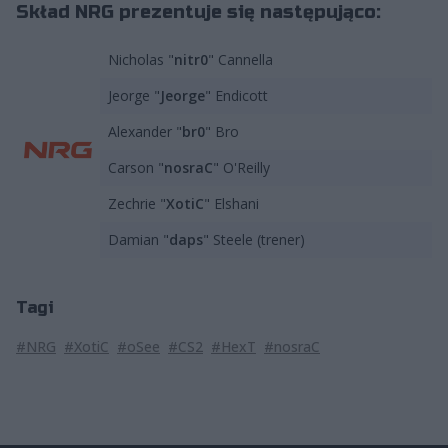
Skład NRG prezentuje się następująco:
Nicholas "
nitr0
" Cannella
Jeorge "
Jeorge
" Endicott
Alexander "
br0
" Bro
Carson "
nosraC
" O'Reilly
Zechrie "
XotiC
" Elshani
Damian "
daps
" Steele (trener)
Tagi
#NRG
#XotiC
#oSee
#CS2
#HexT
#nosraC