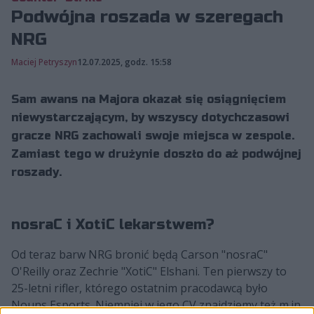
Podwójna roszada w szeregach
NRG
Maciej Petryszyn
12.07.2025, godz. 15:58
Sam awans na Majora okazał się osiągnięciem
niewystarczającym, by wszyscy dotychczasowi
gracze NRG zachowali swoje miejsca w zespole.
Zamiast tego w drużynie doszło do aż podwójnej
roszady.
nosraC i XotiC lekarstwem?
Od teraz barw NRG bronić będą Carson "nosraC"
O'Reilly oraz Zechrie "XotiC" Elshani. Ten pierwszy to
25-letni rifler, którego ostatnim pracodawcą było
Nouns Esports. Niemniej w jego CV znajdziemy też m.in.