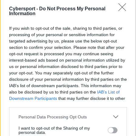
Recon 5, Rebirth Esports oraz Gaimin Gladiators.
Cybersport -
Do Not Process My Personal
Amerykanin nigdy nie wystąpił na mistrzostwach
Information
świata, ale za to aż pięciokrotnie brał udział w
turniejach eliminacyjnych do Majora. Za każdym razem
If you wish to opt-out of the sale, sharing to third parties, or
bezskutecznie. Jeżeli zaś chodzi o XotiCa, to mowa tutaj
processing of your personal or sensitive information for
o 24-letnim snajperze, który pierwsze kroki w
targeted advertising by us, please use the below opt-out
profesjonalnej karierze stawiał w Splyce oraz akademii
section to confirm your selection. Please note that after your
CLG. Niemniej w ostatnich latach nie był on przesadnie
opt-out request is processed you may continue seeing
interest-based ads based on personal information utilized by
aktywny. Dość powiedzieć, że od początku 2023 roku
us or personal information disclosed to third parties prior to
rozegrał on jedynie 22 notowane przez serwis HLTV
your opt-out. You may separately opt-out of the further
mapy.
disclosure of your personal information by third parties on the
IAB’s list of downstream participants. This information may
also be disclosed by us to third parties on the
IAB’s List of
Więcej informacji o letnich transferach na scenie
Downstream Participants
that may further disclose it to other
Counter-Strike'a 2:
third parties.
Personal Data Processing Opt Outs
I want to opt-out of the Sharing of my
personal data.