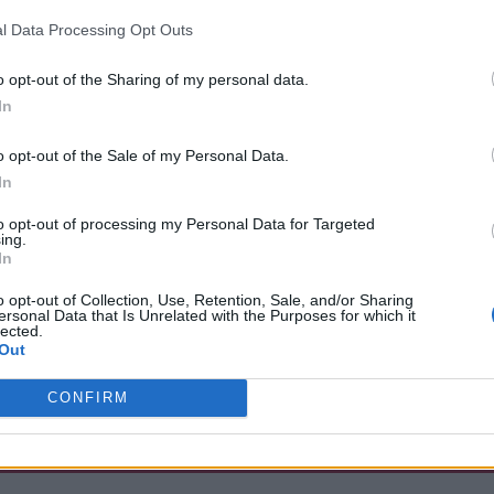
l Data Processing Opt Outs
2:1
FURIA
o opt-out of the Sharing of my personal data.
In
y vs MOUZ
o opt-out of the Sale of my Personal Data.
In
zaczną się od pojedynku pomiędzy dwiema wschodnioeuropejs
ana "zweiha" Gogina. Po drugiej natomiast Natus Vincere, g
to opt-out of processing my Personal Data for Targeted
ing.
kolwiek nie można kategorycznie skreślać podopiecznych Ursz
In
raz MOUZ. I tutaj nie ma już wątpliwości. Każde inne rozstrz
o opt-out of Collection, Use, Retention, Sale, and/or Sharing
mną niespodzianką. Tym bardziej że Pszczoły po wakacjach 
ersonal Data that Is Unrelated with the Purposes for which it
rzostwo IEM Cologne.
lected.
Out
logne 2025:
CONFIRM