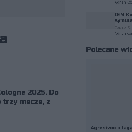
Adrian Ko
IEM Ko
fot. ESL/Helena Kristiansson
symula
Counter-Str
na
Adrian Ko
Polecane wi
Cologne 2025. Do
 trzy mecze, z
Agresivoo o laga