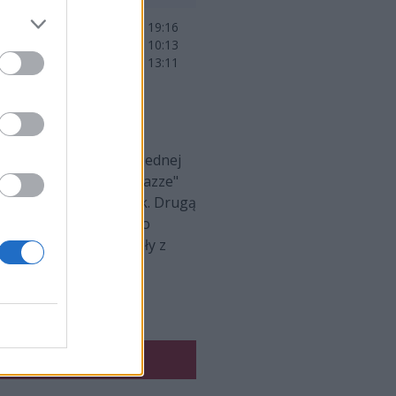
Train 19:16
Mirage 10:13
Inferno 13:11
kimi formacjami. Po jednej
dzie gra już Drin "makazze"
uli "Xirreth" Klimczak. Drugą
ygnięcie niż zwycięstwo
bynajmniej nie spuściły z