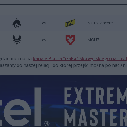
vs
Natus Vincere
vs
MOUZ
ędzie można na
kanale Piotra "izaka" Skowyrskiego na Twi
szamy do naszej relacji, do której przejść można po naciśni