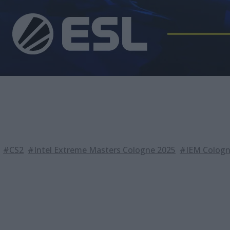
#CS2
#Intel Extreme Masters Cologne 2025
#IEM Cologn