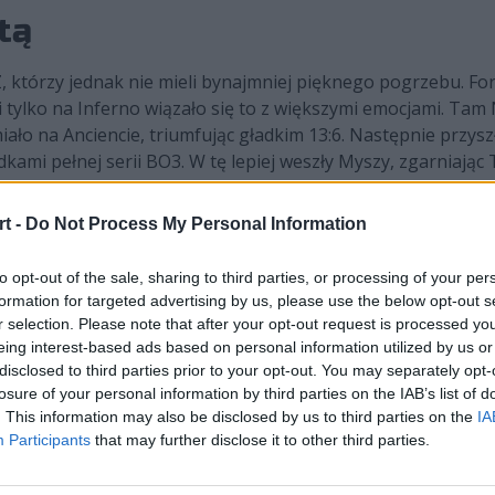
tą
 którzy jednak nie mieli bynajmniej pięknego pogrzebu. Fo
 tylko na Inferno wiązało się to z większymi emocjami. Ta
ało na Anciencie, triumfując gładkim 13:6. Następnie przys
kami pełnej serii BO3. W tę lepiej weszły Myszy, zgarniając
j organizacji, ale ostatnie słowo należało do mysiej gromady
wans.
t -
Do Not Process My Personal Information
 2025:
to opt-out of the sale, sharing to third parties, or processing of your per
formation for targeted advertising by us, please use the below opt-out s
r selection. Please note that after your opt-out request is processed y
eing interest-based ads based on personal information utilized by us or
disclosed to third parties prior to your opt-out. You may separately opt-
losure of your personal information by third parties on the IAB’s list of
. This information may also be disclosed by us to third parties on the
IA
Participants
that may further disclose it to other third parties.
0:2
Natus Vincere