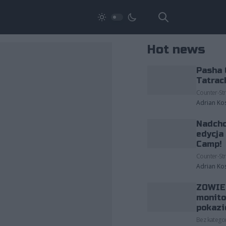
Hot news
Pasha 
Tatrac
Counter-Str
Adrian Ko
Nadcho
edycja
Camp!
Counter-Str
Adrian Ko
ZOWIE 
monito
pokazi
Bez kategor