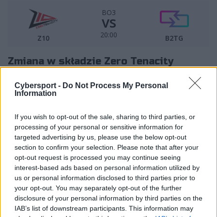
BO3
vs
20:00
Z10
B2TG
Zmiana w składzie Zero Tenacity
– Dziś wyciągamy asa – do składu wraca Jakub "Jactroll"
Cybersport -
Do Not Process My Personal
Skurzyński
– poinformowało w telegraficznym skrócie
Information
Zero Tenacity o zmianie w składzie na pozycji
wspierającego przed dzisiejszym meczem Rift Legends.
If you wish to opt-out of the sale, sharing to third parties, or
Po trzech spotkaniach (dwóch wygranych i jednym
processing of your personal or sensitive information for
targeted advertising by us, please use the below opt-out
przegranym) poza wyjściową piątką, przynajmniej na
section to confirm your selection. Please note that after your
jakiś czas, znalazł się Enkil, zaś Jactroll dołoży do swojej
opt-out request is processed you may continue seeing
historii kolejną rozegraną grę, tym razem po blisko
interest-based ads based on personal information utilized by
dwumiesięcznej przerwie. Ostatni pojedynek na
us or personal information disclosed to third parties prior to
esportowej scenie rozegrał on jeszcze w ramach EMEA
your opt-out. You may separately opt-out of the further
Masters 2025 Spring. Do tego starcia przystąpi więc
disclosure of your personal information by third parties on the
dobrze wypoczęty... oraz roczek starszy, bo wczoraj
IAB’s list of downstream participants. This information may