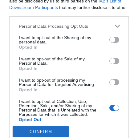
also be disclosed by us to third parties on the
IAB’s List of
skończył on 27 lat. Spóźnione, ale szczere wszystkiego
Downstream Participants
that may further disclose it to other
najlepszego!
third parties.
CZYTAJ TEŻ:
Wtorek z Rift Legends za nami. Dwie
Personal Data Processing Opt Outs
pełne serie, a górą Barcząca i Forsaken
I want to opt-out of the Sharing of my
Back2TheGame w walce o trzecie
personal data.
Opted In
zwycięstwo w Rift Legends
I want to opt-out of the Sale of my
Personal Data.
O to, by nie wszystko było dla Jactrolla najlepsze,
Opted In
postarają się gracze Back2TheGame. To właśnie zespół
Tobiasza "Agresivoo" Ciby będzie dzisiejszym rywalem
I want to opt-out of processing my
Personal Data for Targeted Advertising.
mistrzów Rift Legends, choć aktualnie to B2TG jest na
Opted In
dość dobrej drodze do odebrania tego tytułu –
przynajmniej patrząc na aktualną tabelę rozgrywek.
I want to opt-out of Collection, Use,
Retention, Sale, and/or Sharing of my
Podobnie jak Forsaken, które wczoraj przedłużyło
Personal Data that Is Unrelated with the
Purposes for which it was collected.
swoją zwycięską serię, Back2TheGame nie zaznało
Opted Out
jeszcze goryczy porażki w żadnym z dotychczasowych
meczów. Co więcej, Agresivoo i kompani mogą się
CONFIRM