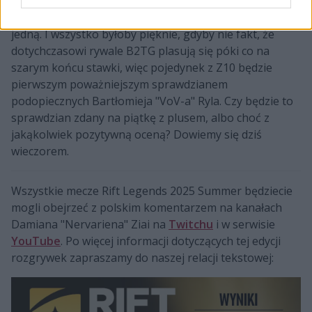
pochwalić najmniejszą liczbą straconych gier – na
siedem rozegranych potyczek przegrali jak dotąd tylko
jedną. I wszystko byłoby pięknie, gdyby nie fakt, że
dotychczasowi rywale B2TG plasują się póki co na
szarym końcu stawki, więc pojedynek z Z10 będzie
pierwszym poważniejszym sprawdzianem
podopiecznych Bartłomieja "VoV-a" Ryla. Czy będzie to
sprawdzian zdany na piątkę z plusem, albo choć z
jakąkolwiek pozytywną oceną? Dowiemy się dziś
wieczorem.
Wszystkie mecze Rift Legends 2025 Summer będziecie
mogli obejrzeć z polskim komentarzem na kanałach
Damiana "Nervariena" Ziai na
Twitchu
i w serwisie
YouTube
. Po więcej informacji dotyczących tej edycji
rozgrywek zapraszamy do naszej relacji tekstowej: