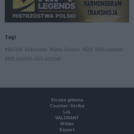
Tagi
#JacTroll
#Agresivoo
#Zero Tenacity
#Z10
#Rift Legends
#Rift Legends 2025 Summer
Strona główna
Counter-Strike
LoL
VALORANT
Wideo
Esport