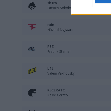
sh1ro
Dmitriy Sokolov
rain
Håvard Nygaard
REZ
Fredrik Sterner
b1t
Valerii Vakhovskyi
KSCERATO
Kaike Cerato