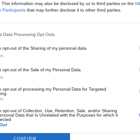
. This information may also be disclosed by us to third parties on the
IA
Participants
that may further disclose it to other third parties.
Mapy
Fragi
Zgony
l Data Processing Opt Outs
13
302
212
o opt-out of the Sharing of my personal data.
In
7
142
103
o opt-out of the Sale of my Personal Data.
In
to opt-out of processing my Personal Data for Targeted
9
166
146
ing.
In
o opt-out of Collection, Use, Retention, Sale, and/or Sharing
ersonal Data that Is Unrelated with the Purposes for which it
14
210
157
lected.
Out
CONFIRM