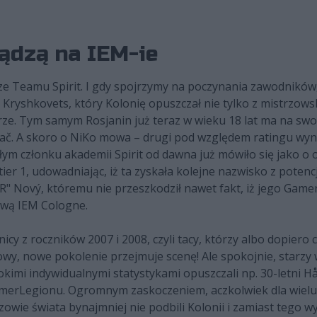
ządzą na IEM-ie
ze Teamu Spirit. I gdy spojrzymy na poczynania zawodników,
" Kryshkovets, który Kolonię opuszczał nie tylko z mistrzows
rze. Tym samym Rosjanin już teraz w wieku 18 lat ma na swo
vač. A skoro o NiKo mowa – drugi pod względem ratingu wy
ym członku akademii Spirit od dawna już mówiło się jako o
 tier 1, udowadniając, iż ta zyskała kolejne nazwisko z poten
" Nový, któremu nie przeszkodził nawet fakt, iż jego Game
ową IEM Cologne.
cy z roczników 2007 i 2008, czyli tacy, którzy albo dopiero 
łowy, nowe pokolenie przejmuje scenę! Ale spokojnie, starzy
kimi indywidualnymi statystykami opuszczali np. 30-letni H
 GamerLegionu. Ogromnym zaskoczeniem, aczkolwiek dla wielu
wie świata bynajmniej nie podbili Kolonii i zamiast tego wy