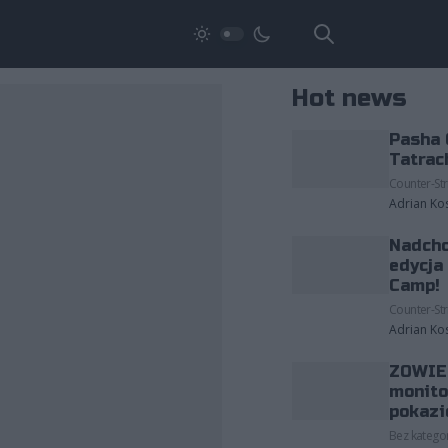
Hot news
Pasha 
Tatrac
Counter-Str
Adrian Ko
Nadcho
edycja
Camp!
Counter-Str
Adrian Ko
ZOWIE 
monito
pokazi
Bez kategor