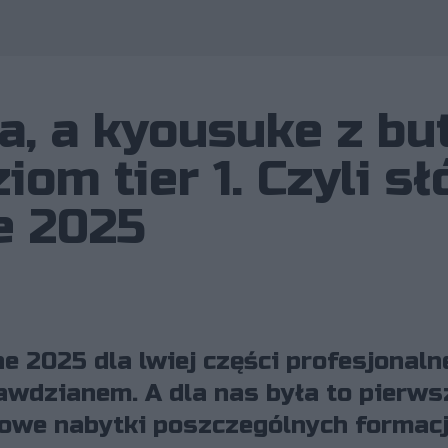
Wykorzystano zdjęci
a, a kyousuke z bu
om tier 1. Czyli sł
e 2025
e 2025 dla lwiej części profesjonaln
wdzianem. A dla nas była to pierwsz
nowe nabytki poszczególnych formacj