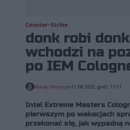
Counter-Strike
donk robi donk
wchodzi na pozi
po IEM Cologn
Maciej Petryszyn
11.08.2025, godz. 17:11
Intel Extreme Masters Cologn
pierwszym po wakacjach spra
przekonać się, jak wypadną 