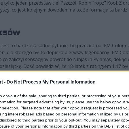
ę tylko jeden przedstawiciel Pszczół, Robin "ropz" Kool. Z dr
szy, co jest kolejnym dowodem na to, że formacja ta bardzi
eksów
 I jest to bardzo zasadne pytanie, bo przecież na IEM Cologn
en, dla którego był to dopiero pierwszy legendarny IEM Col
 co zaliczył sensacyjny powrót do Ninjas in Pyjamas, dokąd
dziesiątkę. Dość powiedzieć, że 18-latek z ratingiem 1,17 by
ałego turnieju! Na jego tle o wiele słabiej spisali się dwaj 
ak z Nadrenii Północnej-Westfalii wylatywał z wynikiem 1,03
t -
Do Not Process My Personal Information
nawet jak na IGL-a był to rating bynajmniej nie powalający n
to opt-out of the sale, sharing to third parties, or processing of your per
formation for targeted advertising by us, please use the below opt-out s
y IEM Cologne 2025 oraz polscy zawo
r selection. Please note that after your opt-out request is processed y
eing interest-based ads based on personal information utilized by us or
disclosed to third parties prior to your opt-out. You may separately opt-
losure of your personal information by third parties on the IAB’s list of