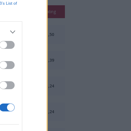
B’s List of
K/D
Rating
1,42
1,50
1,38
1,39
1,14
1,24
1,34
1,24