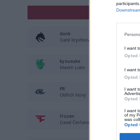
participants
Downstream 
Zawodnik
donk
Persona
Danil Kryshkovets
I want t
Opted 
kyousuke
Maxim Lukin
I want t
Opted 
PR
I want 
Advertis
Oldřich Nový
Opted 
I want t
of my P
frozen
was col
David Čerňanský
Opted 