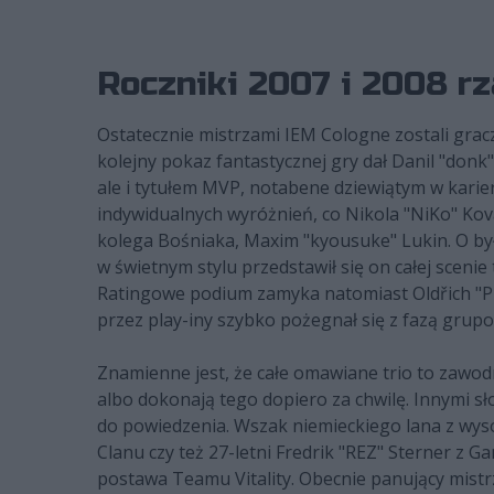
Roczniki 2007 i 2008 r
Ostatecznie mistrzami IEM Cologne zostali grac
kolejny pokaz fantastycznej gry dał Danil "donk
ale i tytułem MVP, notabene dziewiątym w karie
indywidualnych wyróżnień, co Nikola "NiKo" Ko
kolega Bośniaka, Maxim "kyousuke" Lukin. O był
w świetnym stylu przedstawił się on całej scenie
Ratingowe podium zamyka natomiast Oldřich "PR
przez play-iny szybko pożegnał się z fazą grup
Znamienne jest, że całe omawiane trio to zawodni
albo dokonają tego dopiero za chwilę. Innymi s
do powiedzenia. Wszak niemieckiego lana z wyso
Clanu czy też 27-letni Fredrik "REZ" Sterner z
postawa Teamu Vitality. Obecnie panujący mistrzo