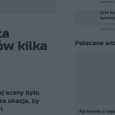
Adrian Ko
IEM Ko
a należące do: ESL/Helena Kristiansson.
symula
Counter-Str
ta
Adrian Ko
ów kilka
Polecane wi
ej sceny było
a okazja, by
i.
Agresivoo o laga