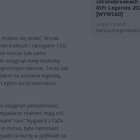
chronobreakach 
Rift Legends 20
[WYWIAD]
League of Legends
Patrycja Grzegrzółka
26.
 trudno się dziwić. Wszak
kim trofeum i ratingiem 1,50,
im koncie tyle samo
nik osiągnął nowy klubowy
 ogromnym talencie. Teraz zaś
cjałem na zostanie legendą.
rLegion po przebrnięciu
co osiągnęli pełnoletność,
 wyjadacze również mają coś
åvard "rain" Nygaard z FaZe
 in minus, była natomiast
padli za burtę w półfinale za