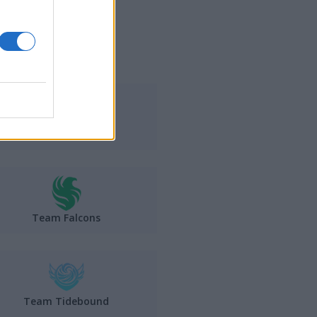
iele samego GG.
HEROIC
Team Falcons
Team Tidebound