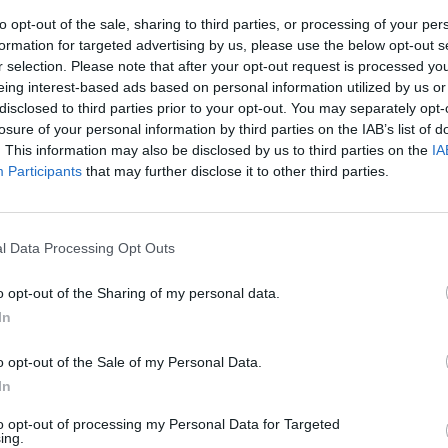
ują się z TI!
to opt-out of the sale, sharing to third parties, or processing of your per
formation for targeted advertising by us, please use the below opt-out s
r selection. Please note that after your opt-out request is processed y
min Gladiators! –
W niedzielę organizacja Gaimin Gladiator
eing interest-based ads based on personal information utilized by us or
 Po bezpośrednich rozmowach z zaproszonymi zawodnikami do
disclosed to third parties prior to your opt-out. You may separately opt-
ą, by ta zezwoliła im na udział. Obecnie więc jesteśmy w t
losure of your personal information by third parties on the IAB’s list of
 wyczytać w komunikacie opublikowanym przez organizato
. This information may also be disclosed by us to third parties on the
IA
 przejmie zwolniony przez GG slot. Gdyby patrzeć wyłączni
Participants
that may further disclose it to other third parties.
iemniej organizacja po nieudanych eliminacjach do TI poże
ełnej ekipy.
l Data Processing Opt Outs
! Ekipa Nishy kończy Esports World Cup poza podium
o opt-out of the Sharing of my personal data.
m Dota 2 w Gaimin Gladiators oraz jego reprezentantami
In
025 w Hamburgu. Pomimo naszych najlepszych wysiłków repr
ia szyldu Gaimin Gladiators. Ze względu na zasady regulują
o opt-out of the Sale of my Personal Data.
niego zespołu na tegoroczne TI. W tych okolicznościach for
In
 obecnie analizowana przez naszych prawników, co ogranic
to opt-out of processing my Personal Data for Targeted
ej informacji dla naszych fanów i kibiców, dlatego też do
ing.