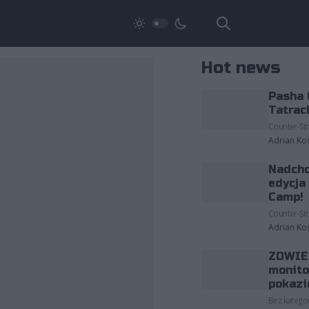
Hot news
Pasha 
Tatrac
Counter-Str
Adrian Ko
Nadcho
edycja
Camp!
Counter-Str
Adrian Ko
ZOWIE 
monito
pokazi
Bez kategor