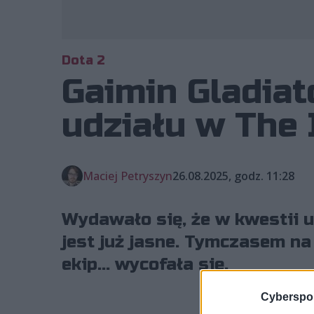
Dota 2
Gaimin Gladiat
udziału w The 
Maciej Petryszyn
26.08.2025, godz. 11:28
Wydawało się, że w kwestii 
jest już jasne. Tymczasem na
ekip... wycofała się.
Cyberspor