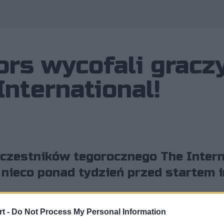
ors wycofali gracz
International!
uczestników tegorocznego The Inter
 nieco ponad tydzień przed startem 
t -
Do Not Process My Personal Information