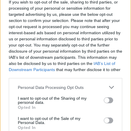
kończą! Chcemy podziękować całemu składowi za
If you wish to opt-out of the sale, sharing to third parties, or
spędzony z nami czas! Drużyna będzie kontynuować
processing of your personal or sensitive information for
występy pod szyldem QMISTRY do momentu
targeted advertising by us, please use the below opt-out
section to confirm your selection. Please note that after your
znalezienia nowego domu
– możemy wyczytać we
opt-out request is processed you may continue seeing
wpisie. Tak więc sama marka QMISTRY nadal obecna
interest-based ads based on personal information utilized by
będzie na turniejach, a czasami pewnie nawet na HLTV.
us or personal information disclosed to third parties prior to
Niemniej będzie to miało już charakter wyłącznie
your opt-out. You may separately opt-out of the further
tymczasowy. Jak długi? Trudno tak naprawdę
disclosure of your personal information by third parties on the
powiedzieć, bo zależeć to będzie od wielu czynników.
IAB’s list of downstream participants. This information may
also be disclosed by us to third parties on the
IAB’s List of
CZYTAJ TEŻ:
F1KU dołączy do fr3nda i vinSa w
Downstream Participants
that may further disclose it to other
Wilcard?
third parties.
Dotychczasowi reprezentanci QMISTRY z organizacją z
Personal Data Processing Opt Outs
Niemiec związali się w połowie kwietnia. Był to dla nich
I want to opt-out of the Sharing of my
okres wielomiesięcznego bezrobocia, w którego trakcie
personal data.
Opted In
występowali jako GardenGarage i awansowali nawet na
poziom ESL Challenger League! Niemniej przygoda z
I want to opt-out of the Sale of my
drugim poziomem rozgrywkowym nie była udana, bo
Personal Data.
Opted In
Polacy wygrali tylko 4 z 14 pojedynków i z hukiem