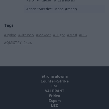
Karol "
virtuoso
" Wrześniewski
Adrian "
MeYdeY
" Madej (trener)
Tagi
#Xydoo
#virtuoso
#MeYdeY
#Fugor
#Masi
#CS2
#QMISTRY
#keis
Strona główna
Counter-Strike
LoL
VALORANT
Wideo
Esport
LEC