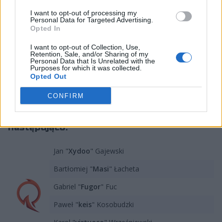
spadli z powrotem do ESEA Advanced. Nie pomógł
I want to opt-out of processing my
nawet transfer doświadczonego Karola "virtuoso"
Personal Data for Targeted Advertising.
Opted In
Wrześniewskiego, który w połowie czerwca zastąpił
Sebastiana "Showka" Geltza. Niedawno zespół
I want to opt-out of Collection, Use,
Retention, Sale, and/or Sharing of my
bezskutecznie walczył też o awans na Betclic Clash
Personal Data that Is Unrelated with the
Summer w Gdańsku, ale po porażkach z HEROIC
Purposes for which it was collected.
Opted Out
Academy i Valtrion odpadł już w fazie grupowej
eliminacji.
CONFIRM
Skład QMISTRY prezentował się
następująco:
Jan "
Xydoo
" Gajewski
Bartłomiej "
Masi
" Łacheta
Gabriel "
Fugor
" Fuc
Paweł "
keis
" Kosobudzki