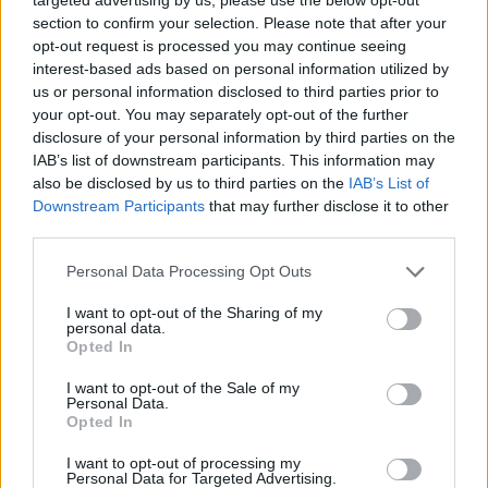
Mieliśmy nadzieję, że będziemy kontynuować grę z
section to confirm your selection. Please note that after your
phzym. Szczególnie po ostatnich mocnych rezultatach
opt-out request is processed you may continue seeing
i z uwagi na stabilizację, którą wniósł on do drużyny.
interest-based ads based on personal information utilized by
Niemniej Wildcard na wczesnym etapie sierpnia
us or personal information disclosed to third parties prior to
zawróciło phzy'ego, a my od tego czasu prowadziliśmy
your opt-out. You may separately opt-out of the further
dialog, by znaleźć rozwiązanie odpowiednie dla
disclosure of your personal information by third parties on the
IAB’s list of downstream participants. This information may
wszystkich stron. Niestety nie byliśmy w stanie go
also be disclosed by us to third parties on the
IAB’s List of
znaleźć
– możemy wyczytać w
komunikacie
9INE.
Downstream Participants
that may further disclose it to other
third parties.
CZYTAJ TEŻ:
smooya zagra w barwach NIP-u!
Personal Data Processing Opt Outs
–
Tak więc 4 września phzy wróci do Stanów
Zjednoczonych. Do momentu, aż znajdziemy
I want to opt-out of the Sharing of my
długoterminowe zastępstwo, będziemy korzystać z
personal data.
Opted In
usług zmienników na najbliższych lanach. Ogromne
podziękowania dla phzy'ego za ten krótki, acz słodki
I want to opt-out of the Sale of my
Personal Data.
okres. Życzymy mu powodzenia
– dodała organizacja. Z
Opted In
phzym w składzie Dziewiątki sięgnęły m.in. po
wicemistrzostwo European Pro League Season 26 oraz
I want to opt-out of processing my
Personal Data for Targeted Advertising.
finiszowały tuż za podium DraculaN w Bukareszcie. Za