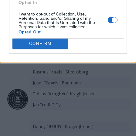
Opted In
dwa tygodnie Jan "cej0t" Dyl i spółka zameldują się zaś
w Budapeszcie, gdzie wezmą udział w StarLadder
I want to opt-out of Collection, Use,
Retention, Sale, and/or Sharing of my
StarSeries 19. Na ten moment nie wiadomo jeszcze, kto
Personal Data that Is Unrelated with the
Purposes for which it was collected.
wówczas wesprze 9INE na pozycji snajpera. Jak widać,
Opted Out
czasu na znalezienie pomocy nie ma jednak zbyt wiele.
CONFIRM
Skład 9INE Pusulabet prezentuje się
następująco:
Rasmus "
raalz
" Steensborg
Josef "
faveN
" Baumann
Tobias "
kraghen
" Kragh Jensen
Jan "
cej0t
" Dyl
–
Danny "
BERRY
" Krüger (trener)