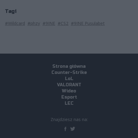
Tagi
#Wildcard
#phzy
#9INE
#CS2
#9INE Pusulabet
Strona główna
Counter-Strike
LoL
VALORANT
Wideo
Esport
LEC
Znajdziesz nas na: