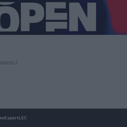
Season 2
eo
Esport
LEC