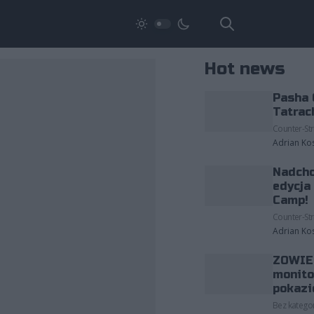
Hot news
Pasha 
Tatrac
Counter-Str
Adrian Ko
Nadcho
edycja
Camp!
Counter-Str
Adrian Ko
ZOWIE 
monito
pokazi
Bez kategor