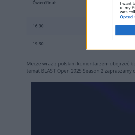
Ćwierćfinał
I want t
of my P
was col
Opted 
16:30
MOUZ
19:30
FaZe Clan
Mecze wraz z polskim komentarzem obejrzeć b
temat BLAST Open 2025 Season 2 zapraszamy do n