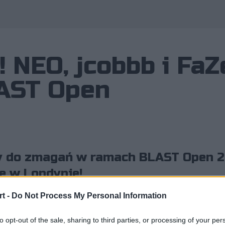
 NEO, jcobbb i FaZ
LAST Open
y do zmagań w ramach BLAST Open 2
ie w Londynie!
t -
Do Not Process My Personal Information
utem w FaZe
to opt-out of the sale, sharing to third parties, or processing of your per