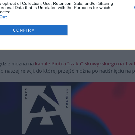
o opt-out of Collection, Use, Retention, Sale, and/or Sharing
ersonal Data that Is Unrelated with the Purposes for which it
lected.
Out
vs
M80
CONFIRM
vs
G2 Esports
ędzie można na
kanale Piotra "izaka" Skowyrskiego na Twi
aszej relacji, do której przejść można po naciśnięciu na p