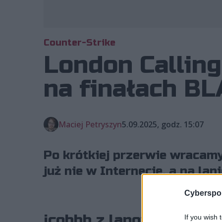
Counter-Strike
London Calling!
na finałach B
Maciej Petryszyn
5.09.2025, godz. 15:07
Po krótkiej przerwie wracam
już nie w Internecie, a na lan
Cyberspor
jcobbb z lanowym debi
If you wish 