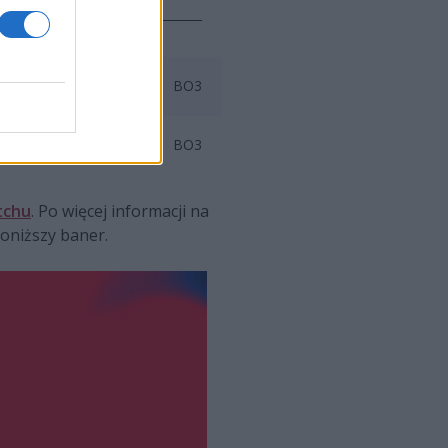
BO3
BO3
tchu
. Po więcej informacji na
oniższy baner.