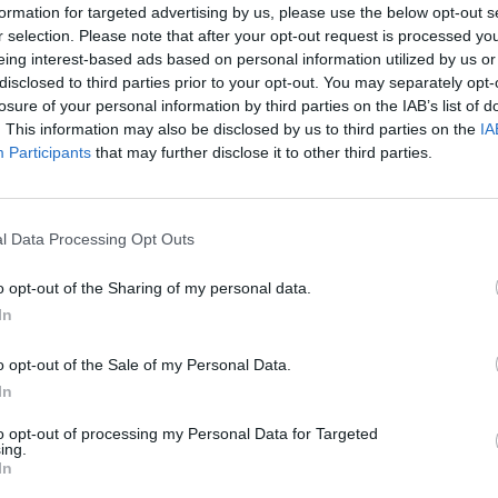
formation for targeted advertising by us, please use the below opt-out s
r selection. Please note that after your opt-out request is processed y
le istotne, że lanowy debiut w barwach słynnej amerykańskiej 
eing interest-based ads based on personal information utilized by us or
W sieci młody Polak miewał lepsze i gorsze momenty, ogólnie 
disclosed to third parties prior to your opt-out. You may separately opt-
yły już gracz Betclic Apogee Esports poradzi sobie, gdy w grę
losure of your personal information by third parties on the IAB’s list of
pa "NEO" Kubskiego zadanie bynajmniej nie łatwe. Po drugie
. This information may also be disclosed by us to third parties on the
IA
 rewolucji krok po kroku zdaje się wychodzić na prostą, a 
Participants
that may further disclose it to other third parties.
we finały BLAST Open 2025 Season 2 zainauguruje natomia
l Data Processing Opt Outs
wości, że Myszy byłby murowanym faworytem tej pary. Niem
nadszarpnęła mysią reputację. Tymczasem M80 w sieci wyel
o opt-out of the Sharing of my personal data.
Wiadomo, internet internetem, a lan lanem i nadal to MOUZ 
In
ne zaskoczenie i tak należy brać pod uwagę.
o opt-out of the Sale of my Personal Data.
T Open 2025 Season 2:
In
to opt-out of processing my Personal Data for Targeted
ing.
In