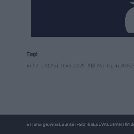
Tagi
#CS2
#BLAST Open 2025
#BLAST Open 2025 
Strona główna
Counter-Strike
LoL
VALORANT
Wid