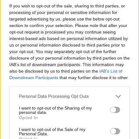
Envy czy też Cloud9. Ostatnie dwa lata Sonic spędził
If you wish to opt-out of the sale, sharing to third parties, or
natomiast w Wildcard, gdzie pod okiem Vincenta "vinSa"
processing of your personal or sensitive information for
Jozefiaka wziął udział w dwóch Majorach. W pewnym
targeted advertising by us, please use the below opt-out
section to confirm your selection. Please note that after your
momencie był on nawet prowadzącym drużyny,
opt-out request is processed you may continue seeing
niedawno jednak podjęto decyzję o rozstaniu. Miejsce
interest-based ads based on personal information utilized by
Groesbeeka zajął pozyskany z OG Maciej "F1KU" Miklas,
us or personal information disclosed to third parties prior to
podczas gdy on sam musiał szukać dla siebie nowego
your opt-out. You may separately opt-out of the further
domu. I znalazł go bardzo szybko, związując się z NRG.
disclosure of your personal information by third parties on the
Tam przejął fotel, który dotychczas zajmował Carson
IAB’s list of downstream participants. This information may
"nosraC" O'Reilly. Amerykanin musiał pogodzić się, że
also be disclosed by us to third parties on the
IAB’s List of
Downstream Participants
that may further disclose it to other
po zaledwie dwóch miesiącach zrezygnowano z jego
third parties.
usług.
Personal Data Processing Opt Outs
CZYTAJ TEŻ:
Wildcard rezygnuje z fr3nda! Nowy-
stary snajper w składzie
I want to opt-out of the Sharing of my
personal data.
–
Dołączyłem do NRG. Cieszę się, że jestem częścią
Opted In
tego składu i nie mogę się doczekać wspólnej pracy. Do
I want to opt-out of the Sale of my
zobaczenia na Fragadelphii
– zakomunikował sam
Personal Data.
Opted In