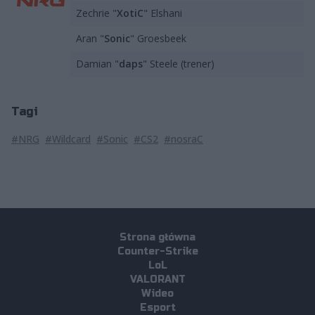
Zechrie "
XotiC
" Elshani
Aran "
Sonic
" Groesbeek
Damian "
daps
" Steele (trener)
Tagi
#NRG
#Wildcard
#Sonic
#CS2
#nosraC
Strona główna
Counter-Strike
LoL
VALORANT
Wideo
Esport