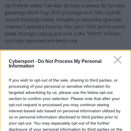
się finalnie udało! Tak więc do boju o awans do turnieju
głównego Birch Cup 2025 przystąpi m.in. 500, czyli 89.
zespół Rankingu Valve. Ponadto przepustkę zgarnęło
również Capybara Esports. Kto zacz? Otóż jest to polski
skład, którego częścią jest m.in. Luka "FENIX" Hristov,
czyli były reprezentant devils.one.
Lista uczestników Birch Cup 2025
prezentuje się następująco:
Cybersport -
Do Not Process My Personal
Information
Turniej
główny
If you wish to opt-out of the sale, sharing to third parties, or
processing of your personal or sensitive information for
targeted advertising by us, please use the below opt-out
section to confirm your selection. Please note that after your
opt-out request is processed you may continue seeing
interest-based ads based on personal information utilized by
9INE Pusulabet
ENCE
us or personal information disclosed to third parties prior to
your opt-out. You may separately opt-out of the further
disclosure of your personal information by third parties on the