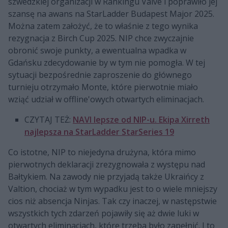
szwedzkiej organizacji w Rankingu Valve i poprawiło jej
szansę na awans na StarLadder Budapest Major 2025.
Można zatem założyć, że to właśnie z tego wynika
rezygnacja z Birch Cup 2025. NIP chce zwyczajnie
obronić swoje punkty, a ewentualna wpadka w
Gdańsku zdecydowanie by w tym nie pomogła. W tej
sytuacji bezpośrednie zaproszenie do głównego
turnieju otrzymało Monte, które pierwotnie miało
wziąć udział w offline'owych otwartych eliminacjach.
CZYTAJ TEŻ:
NAVI lepsze od NIP-u. Ekipa Xirreth
najlepsza na StarLadder StarSeries 19
Co istotne, NIP to niejedyna drużyna, która mimo
pierwotnych deklaracji zrezygnowała z występu nad
Bałtykiem. Na zawody nie przyjadą także Ukraińcy z
Valtion, chociaż w tym wypadku jest to o wiele mniejszy
cios niż absencja Ninjas. Tak czy inaczej, w następstwie
wszystkich tych zdarzeń pojawiły się aż dwie luki w
otwartych eliminacjach, które trzeba było zapełnić. I to