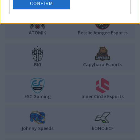
500
AaB Esports
CONFIRM
ATOMIK
Betclic Apogee Esports
BIG
Capybara Esports
ESC Gaming
Inner Circle Esports
Johnny Speeds
kONO.ECF