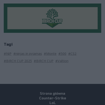
Tagi
#NiP
#ninjas in pyjamas
#Monte
#500
#CS2
#BIRCH CUP 2025
#BIRCH CUP
#Valtion
Strona główna
Counter-Strike
LoL