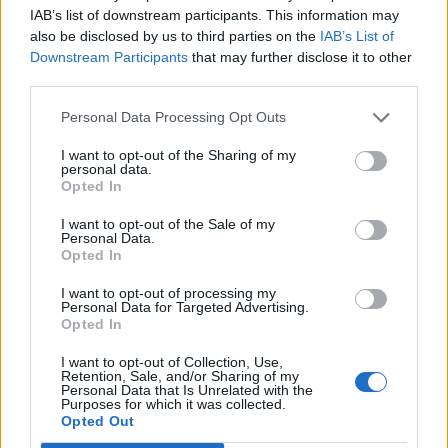
IAB’s list of downstream participants. This information may
also be disclosed by us to third parties on the
IAB’s List of
Fnatic
FUT Esports
Downstream Participants
that may further disclose it to other
third parties.
Personal Data Processing Opt Outs
Gentle Mates
Monte
I want to opt-out of the Sharing of my
personal data.
Opted In
I want to opt-out of the Sale of my
Personal Data.
Opted In
Team Liquid
Team Venom
I want to opt-out of processing my
Otwarte
Personal Data for Targeted Advertising.
Opted In
eliminacje
I want to opt-out of Collection, Use,
Retention, Sale, and/or Sharing of my
Personal Data that Is Unrelated with the
Purposes for which it was collected.
Opted Out