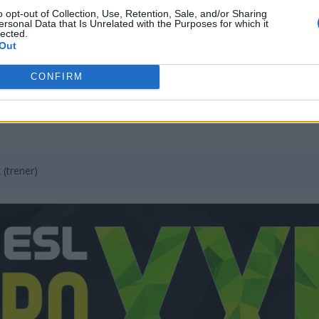
o opt-out of Collection, Use, Retention, Sale, and/or Sharing
ersonal Data that Is Unrelated with the Purposes for which it
lected.
hynskyi
Out
oara
CONFIRM
ashvili
 (trener)