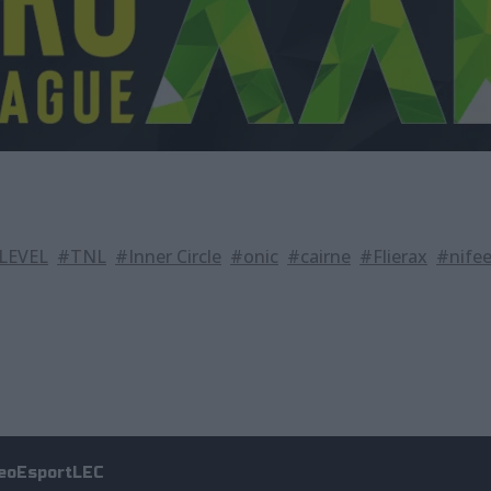
LEVEL
#TNL
#Inner Circle
#onic
#cairne
#Flierax
#nife
eo
Esport
LEC