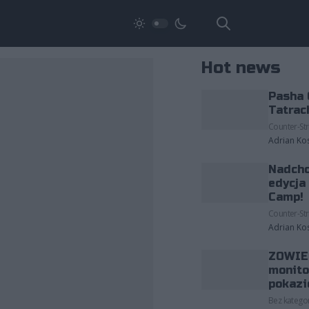
Hot news
Pasha 
Tatrac
Counter-Str
Adrian Ko
Nadcho
edycja
Camp!
Counter-Str
Adrian Ko
ZOWIE 
monito
pokazi
Bez kategor