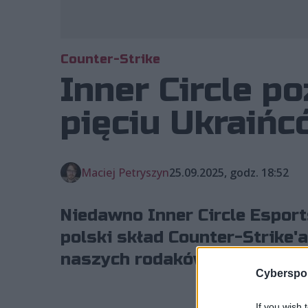
Counter-Strike
Inner Circle p
pięciu Ukraińc
Maciej Petryszyn
25.09.2025, godz. 18:52
Niedawno Inner Circle Esport
polski skład Counter-Strike'
naszych rodaków rodem z Ukr
Cyberspor
If you wish 