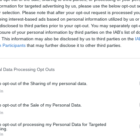
ague w nowych barwach
formation for targeted advertising by us, please use the below opt-out s
r selection. Please note that after your opt-out request is processed y
eing interest-based ads based on personal information utilized by us or
 organizację TEAM NEXT LEVEL. A wraz z tym zyskało również 
disclosed to third parties prior to your opt-out. You may separately opt-
emie Counter-Strike'a. I to ten drugi, jak nietrudno się domy
losure of your personal information by third parties on the IAB’s list of
o istotne, samo IC w następstwie tego mariażu zyskało szan
. This information may also be disclosed by us to third parties on the
IA
nowi przedstawiciele organizacji jeszcze w lipcu zaliczyli 
Participants
that may further disclose it to other third parties.
zielę zaprezentują się na sztokholmskim lanie, który zainau
l Data Processing Opt Outs
łni przejęło TNL, wliczając w to składy zarówno CS2, jak i D
ie nowy, to naszym głównym celem jest wejście na poziom, 
o opt-out of the Sharing of my personal data.
towymi. Dlatego też zaangażowaliśmy się w inwestowanie w
In
wa. Transakcja ta to z kolei jeden z głównych kroków do teg
j organizacji. Sam nowy skład IC złożony jest z młodych, n
o opt-out of the Sale of my Personal Data.
 Chervak, były członek Vega Squadron i HellRaisers.
In
to opt-out of processing my Personal Data for Targeted
ezentuje się następująco:
ing.
In