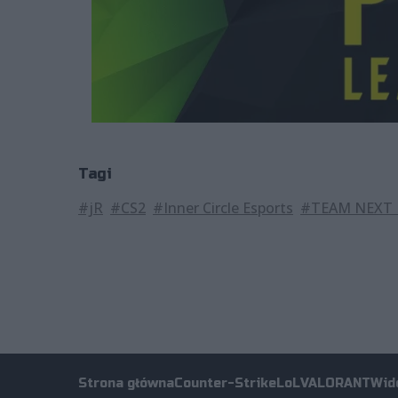
Tagi
#jR
#CS2
#Inner Circle Esports
#TEAM NEXT 
Strona główna
Counter-Strike
LoL
VALORANT
Wid