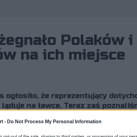
ożegnało Polaków i
ów na ich miejsce
s ogłosiło, że reprezentujący dotych
a ląduje na ławce. Teraz zaś poznal
ainy.
t -
Do Not Process My Personal Information
to opt-out of the sale, sharing to third parties, or processing of your per