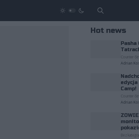
Hot news
Pasha 
Tatrac
Counter-Str
Adrian Ko
Nadcho
edycja
Camp!
Counter-Str
Adrian Ko
ZOWIE 
monito
pokazi
Bez kategor