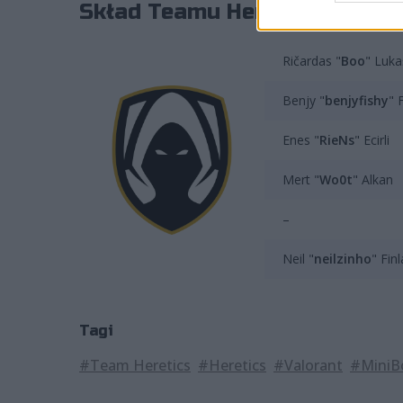
Skład Teamu Heretics prezent
Ričardas "
Boo
" Luka
Benjy "
benjyfishy
" 
Enes "
RieNs
" Ecirli
Mert "
Wo0t
" Alkan
–
Neil "
neilzinho
" Finl
Tagi
#Team Heretics
#Heretics
#Valorant
#MiniB