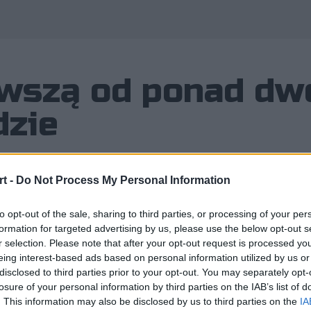
rwszą od ponad dw
dzie
t -
Do Not Process My Personal Information
rtowe potrafią co kilka miesięcy wy
to opt-out of the sale, sharing to third parties, or processing of your per
formation for targeted advertising by us, please use the below opt-out s
że Team Heretics przez ponad dwa lat
r selection. Please note that after your opt-out request is processed y
eing interest-based ads based on personal information utilized by us or
udzić podziw.
disclosed to third parties prior to your opt-out. You may separately opt-
losure of your personal information by third parties on the IAB’s list of
. This information may also be disclosed by us to third parties on the
IA