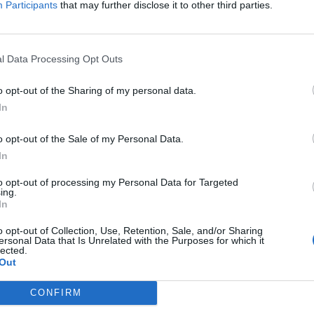
Participants
that may further disclose it to other third parties.
d
nież w tym wypadku w obozie Heretics. Oto bowiem poza sk
l Data Processing Opt Outs
ł się Dominykas "MiniBoo" Lukaševičius. –
Trudno coś powi
ję. Ale chcę też po prostu podziękować wszystkim, którzy byli
o opt-out of the Sharing of my personal data.
a zdecydowanie jedną z najważniejszych w moim życiu. To, j
In
pisania słowami. Stałem się tutaj kompletnie inną i lepszą o
u i jestem w pełni przekonany do mojej decyzji
– zapewnił 
o opt-out of the Sale of my Personal Data.
In
a przejmuje slot Movistar KOI w VCT EMEA
to opt-out of processing my Personal Data for Targeted
ing.
roku. Wtedy też dołączył do swojego starszego brata, Ričard
In
iem Heretyków. Podczas swojego pobytu w hiszpańskiej orga
o opt-out of Collection, Use, Retention, Sale, and/or Sharing
 2025 oraz zdobycia w 2024 roku wicemistrzostwa świata. W
ersonal Data that Is Unrelated with the Purposes for which it
lected.
EMEA oraz raz na miejscu trzecim. Ponadto przez ostatnie d
Out
m turniejem Litwina w dotychczasowych barwach było nato
ay-offów.
CONFIRM