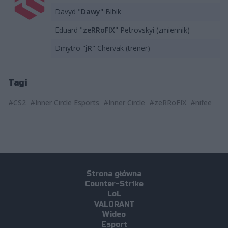
Davyd "
Dawy
" Bibik
Eduard "
zeRRoFIX
" Petrovskyi (zmiennik)
Dmytro "
jR
" Chervak (trener)
Tagi
#CS2
#Inner Circle Esports
#Inner Circle
#zeRRoFIX
#nifee
Strona główna
Counter-Strike
LoL
VALORANT
Wideo
Esport