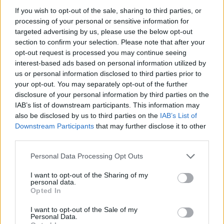
przyczyn osobistych nifee nie będzie w stanie wziąć
If you wish to opt-out of the sale, sharing to third parties, or
wraz z naszym głównym zespołem udziału w
processing of your personal or sensitive information for
nadchodzących turniejach. Tymczasowo zostanie on
targeted advertising by us, please use the below opt-out
przeniesiony do nieaktywnego składu, pozostając
section to confirm your selection. Please note that after your
opt-out request is processed you may continue seeing
jednak częścią dywizji CS2 w IC. Mamy nadzieję, że już
interest-based ads based on personal information utilized by
wkrótce ponownie zobaczymy go w aktywnym składzie
us or personal information disclosed to third parties prior to
– możemy wyczytać w
komunikacie
samej organizacji. A
your opt-out. You may separately opt-out of the further
to wszystko krótko po tym, jak drużyna najpierw
disclosure of your personal information by third parties on the
zagrała w prestiżowej ESL Pro League, a następnie
IAB’s list of downstream participants. This information may
sięgnęła po wicemistrzostwo Galaxy Battle 2025 //
also be disclosed by us to third parties on the
IAB’s List of
Phase 4, ustępując podczas tej drugiej imprezy jedynie
Downstream Participants
that may further disclose it to other
third parties.
PARIVISION.
Personal Data Processing Opt Outs
CZYTAJ TEŻ:
Team Nemesis w komplecie. Dwaj
Belgowie klubowymi kolegami teina
I want to opt-out of the Sharing of my
personal data.
Co więc dalej z Inner Circle? Podczas nieobecności
Opted In
nifee'ego ukraińska ekipa korzystać będzie ze wsparcia
I want to opt-out of the Sale of my
zmiennika. Tym został Eduard "zeRRoFIX" Petrovskyi,
Personal Data.