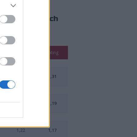
nship 2025
i ich
K/D
Rating
1,32
1,31
1,24
1,19
1,22
1,17