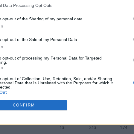
l Data Processing Opt Outs
k
VALORANT Game Changers Champio
o opt-out of the Sharing of my personal data.
In
o opt-out of the Sale of my Personal Data.
In
Mapy
Fragi
Zgony
to opt-out of processing my Personal Data for Targeted
ing.
In
8
136
103
o opt-out of Collection, Use, Retention, Sale, and/or Sharing
ersonal Data that Is Unrelated with the Purposes for which it
lected.
Out
6
109
88
CONFIRM
13
213
174