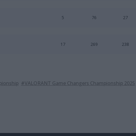
5
76
27
17
269
238
ionship
#VALORANT Game Changers Championship 2025