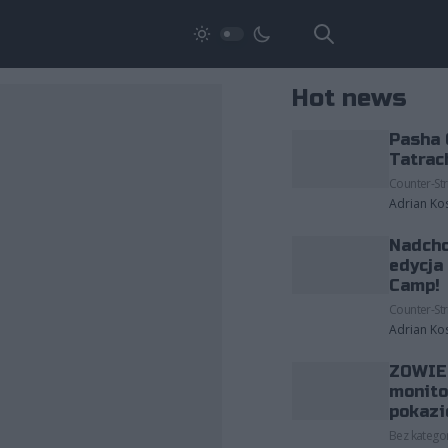
Hot news
Pasha 
Tatrac
Counter-Str
Adrian Ko
Nadcho
edycja
Camp!
Counter-Str
Adrian Ko
ZOWIE 
monito
pokazi
Bez kategor