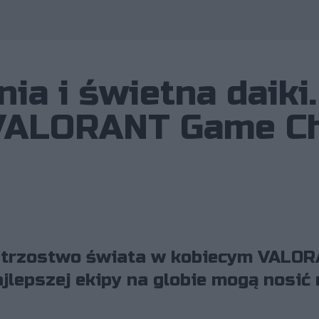
Wykorzystano zdjęcia
a i świetna daiki.
 VALORANT Game C
strzostwo świata w kobiecym VALOR
najlepszej ekipy na globie mogą nosić