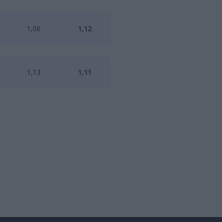
1,06
1,12
1,13
1,11