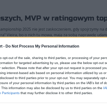
epszych, MVP w ratingowym to
mpionship 2025 nie jest zaskoczeniem, gdy spojrzymy na 
zerra" Vieira, bo o nich tu mowa, mają za sobą naprawdę udany
rezy. Mówimy jednak o zawodniczce, która mistrzostwa świat
dało się nawet ten wynik przebić, ale niewiele z nich ma z
t -
Do Not Process My Personal Information
tępowała swojej rok młodszej koleżance, zdobywając 291 fra
em napędowym Liquid, w ogromnym stopniu przyczyniając si
to opt-out of the sale, sharing to third parties, or processing of your per
formation for targeted advertising by us, please use the below opt-out s
r selection. Please note that after your opt-out request is processed y
ami świata w VALORANCIE
eing interest-based ads based on personal information utilized by us or
disclosed to third parties prior to your opt-out. You may separately opt-
ie dwie świeżo korowane czempionki były najlepsze. Najwy
losure of your personal information by third parties on the IAB’s list of
eę Południową opuściła z ratingiem 1,31, o całe długości w
. This information may also be disclosed by us to third parties on the
IA
ie medalowej. W tej próżno było szukać także NOVA Esports. 
Participants
that may further disclose it to other third parties.
y "shirazi" Jaudian. Filipinka wykręciła 1,19, ustępując zat
s Championship 2025 pożegnała się już po trzech meczach