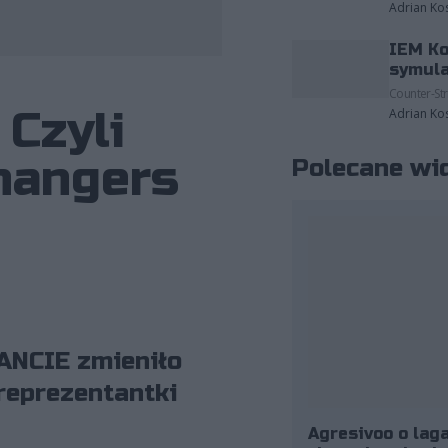
Adrian Ko
IEM Ko
 należące do: Riot Games/Christina Oh.
symula
Counter-Str
 Czyli
Adrian Ko
hangers
Polecane wi
ANCIE zmieniło
 reprezentantki
Agresivoo o laga