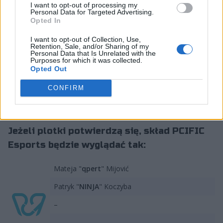
reprezentantem Liquid Academy. Obsada pozostałych
I want to opt-out of processing my
Personal Data for Targeted Advertising.
foteli pozostaje natomiast niewiadomą. Wszystko
Opted In
dlatego, że turecka organizacja niedawno straciła swój
skład, który zapewnił jej sukces na VCT Ascension. Ten
I want to opt-out of Collection, Use,
Retention, Sale, and/or Sharing of my
został przejęty przez partnerską formację PCIFIC, czyli
Personal Data that Is Unrelated with the
Purposes for which it was collected.
BBL Esports, które postanowiło wrócić do w pełni
Opted Out
tureckich korzeni. Wobec tego kluczowe jest pytanie,
czy włodarzom uda zbudować się w krótkim czasie
CONFIRM
piątkę zdolną do tego, by być czymś więcej niż tylko
dostarczycielem punktów?
Jeżeli plotki potwierdzą się, skład PCIFIC
Esports będzie wyglądać tak:
Mateja "
qpert
" Mijović
Patryk "
NINJA
" Koczyba
–
–