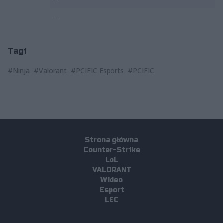
–
Tagi
#Ninja
#Valorant
#PCIFIC Esports
#PCIFIC
Strona główna
Counter-Strike
LoL
VALORANT
Wideo
Esport
LEC