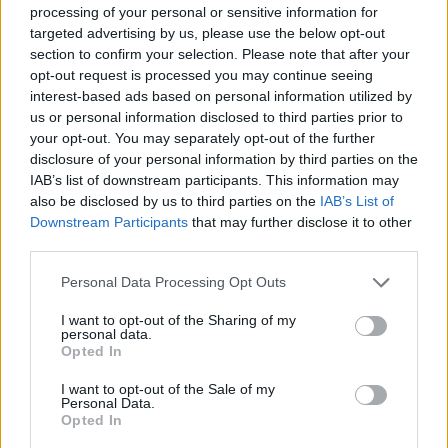
zespół zasili Patryk "NINJA" Koczyba. 19-letni Polak
processing of your personal or sensitive information for
targeted advertising by us, please use the below opt-out
ostatni rok spędził w słynnym Teamie Liquid. Nie był
section to confirm your selection. Please note that after your
tam jednak częścią pierwszego zespołu, a akademii,
opt-out request is processed you may continue seeing
która rywalizowała w VALORANT Challengers
interest-based ads based on personal information utilized by
NORTH//EAST. Tam NINJA i partnerzy wygrali pierwszy
us or personal information disclosed to third parties prior to
split oraz zdobyli wicemistrzostwo splitu drugiego, ale
your opt-out. You may separately opt-out of the further
z powodu bycia akademią nie mogli zagrać na VCT
disclosure of your personal information by third parties on the
Ascension. Gdy zaś sezon się skończył, drużyna zaczęła
IAB’s list of downstream participants. This information may
also be disclosed by us to third parties on the
IAB’s List of
się rozpadać i sam Polak już na początku października
Downstream Participants
that may further disclose it to other
opuścił jej szeregi. Od tego momentu pozostaje on
third parties.
wolnym graczem.
Personal Data Processing Opt Outs
CZYTAJ TEŻ:
Liquid prezentuje trzy nowe nabytki
I want to opt-out of the Sharing of my
Ewentualny angaż w PCIFIC byłby zatem dla NINJY
personal data.
Opted In
szansą na powrót do gry i to od razu w samym
VALORANT Champions Tour! W nowym zespole polski
I want to opt-out of the Sale of my
nastolatek miałby ponownie spotkać się z Mateją
Personal Data.
Opted In
"qpertem" Mijoviciem, który dotychczas również był