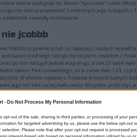
 osobne zdanie zasługuje też Maxim "kyousuke" Lukin. Młod
, czego nie można powiedzieć o niektórych jego kolegach z 
y ewidentnie zawiodły oczekiwania.
 nie jcobbb
wie. Niektórzy pewnie liczyli, że najlepiej z naszych wypadł 
u pod kątem średniego ratingu był dopiero czwartym z Pola
araz po nim nastąpił jednak etap drugi, a tam 21-latek wykręc
wóch odsłon Pietruszewskiego, co w sumie dało 1,03, czyli ty
j fazie. W efekcie najlepiej z Polaków w kwestii samych lic
iek jego ten fakt raczej mało cieszy. Wszystko przez styl, w
 szanse na awans? Nie godzi się tak, szczególnie nie na ta
t -
Do Not Process My Personal Information
zy StarLadder Budapest Major 2025 o
to opt-out of the sale, sharing to third parties, or processing of your per
formation for targeted advertising by us, please use the below opt-out s
r selection. Please note that after your opt-out request is processed y
eing interest-based ads based on personal information utilized by us or