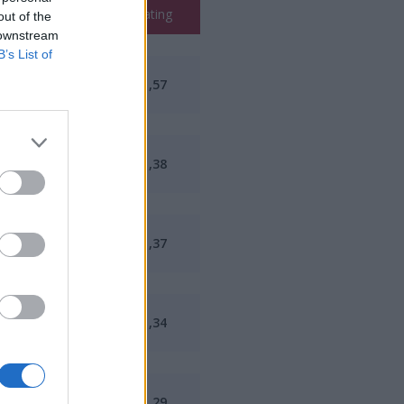
K/D
Rating
out of the
 downstream
B’s List of
1,67
1,57
1,55
1,38
1,40
1,37
1,49
1,34
1,29
1,29