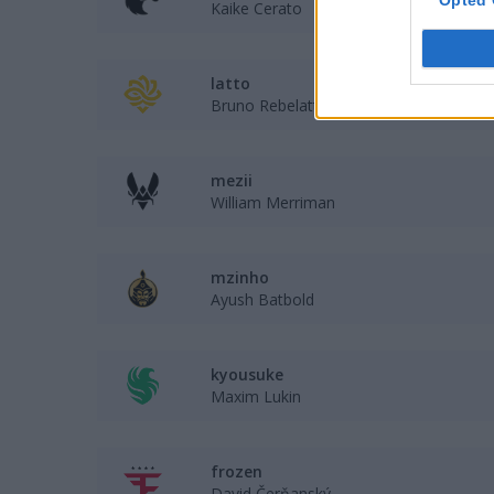
Kaike Cerato
latto
Bruno Rebelatto
mezii
William Merriman
mzinho
Ayush Batbold
kyousuke
Maxim Lukin
frozen
David Čerňanský