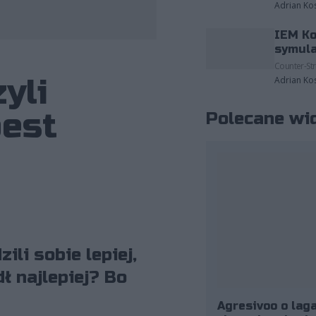
Adrian Ko
IEM Ko
stano zdjęcia należące do: StarLadder.
symula
Counter-Str
yli
Adrian Ko
pest
Polecane wi
li sobie lepiej,
ł najlepiej? Bo
Agresivoo o laga