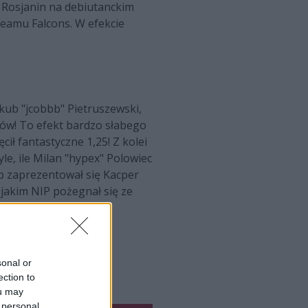
y Rosjanin na debiutanckim
Teamu Falcons. W efekcie
Jakub "jcobbb" Pietruszewski,
ków! To efekt bardzo słabego
ił fantastyczne 1,25! Z kolei
le, ile Milan "hypex" Polowiec
zb zaprezentował się Kacper
 jakim NIP pożegnał się ze
kim poziomie...
raz polscy
sonal or
ection to
ou may
 personal