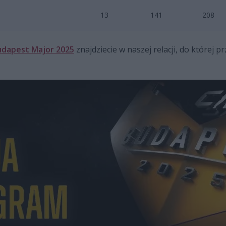
13
141
208
udapest Major 2025
znajdziecie w naszej relacji, do której 