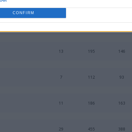
CONFIRM
8
135
108
13
195
146
7
112
93
11
186
163
29
455
388