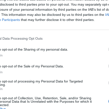
Mapy
Fragi
Zgony
disclosed to third parties prior to your opt-out. You may separately opt-
losure of your personal information by third parties on the IAB’s list of
. This information may also be disclosed by us to third parties on the
IA
Participants
that may further disclose it to other third parties.
9
204
122
l Data Processing Opt Outs
13
234
151
o opt-out of the Sharing of my personal data.
In
13
213
152
o opt-out of the Sale of my Personal Data.
In
to opt-out of processing my Personal Data for Targeted
ing.
17
290
195
In
o opt-out of Collection, Use, Retention, Sale, and/or Sharing
ersonal Data that Is Unrelated with the Purposes for which it
lected.
7
108
84
Out