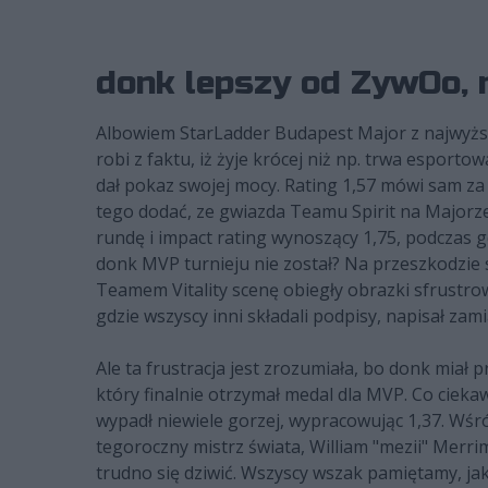
donk lepszy od ZywOo, 
Albowiem StarLadder Budapest Major z najwyższy
robi z faktu, iż żyje krócej niż np. trwa esport
dał pokaz swojej mocy. Rating 1,57 mówi sam za 
tego dodać, ze gwiazda Teamu Spirit na Majorze
rundę i impact rating wynoszący 1,75, podczas g
donk MVP turnieju nie został? Na przeszkodzie st
Teamem Vitality scenę obiegły obrazki sfrustr
gdzie wszyscy inni składali podpisy, napisał zami
Ale ta frustracja jest zrozumiała, bo donk miał p
który finalnie otrzymał medal dla MVP. Co cieka
wypadł niewiele gorzej, wypracowując 1,37. Wśr
tegoroczny mistrz świata, William "mezii" Merr
trudno się dziwić. Wszyscy wszak pamiętamy, jak 