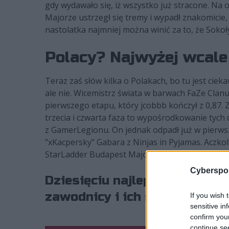
gdy wydawało się, iż wszystko już stracone. Na
Majorze ustrzegł się tremy i wypadł znakomicie
nastolatka najmniej można winić za to, że Sokoł
Polacy? Najwyżej wcale
Teraz zaś słów kilka o Polakach, bo tu jest cieka
ale nie. Wicemistrz świata w barwach FaZe Clan
pierwszego etapu, który jcobbb kończył z 0,87. Z
trzecia i czwarta faza to wypośrodkowanie tych d
z GamerLegionu. On jednak odpadł już w pierwsze
"xKacpersky" Gabara z Ninjas in Pyjamas. Aczkolw
StarLadder Budapest Major 2025. Zmarnować trzy
Cyberspor
Dziesięciu najlepszych grac
zawodnicy i ich statystyki:
If you wish 
sensitive in
confirm you
continue se