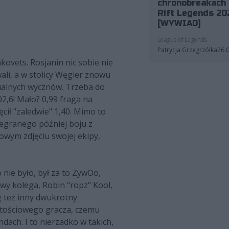
chronobreakach 
Rift Legends 20
[WYWIAD]
League of Legends
Patrycja Grzegrzółka
26.
ovets. Rosjanin nic sobie nie
wali, a w stolicy Węgier znowu
dualnych wycznów. Trzeba do
2,6! Mało? 0,99 fraga na
cił "zaledwie" 1,40. Mimo to
rzegranego później boju z
wym zdjęciu swojej ekipy,
o nie było, był za to ZywOo,
owy kolega, Robin "ropz" Kool,
ę też inny dwukrotny
artościowego gracza, czemu
dach. I to nierzadko w takich,