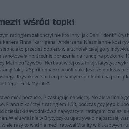
mezii wśród topki
m ratingiem zakończył nie kto inny, jak Danil "donk" Kryshk
owa kariera Finna "karrigana" Andersena. Niezmiennie kosi ry
siebie, a to przecież dopiero wierzchołek całej góry indywi
 zanotowała np. średnie obrażenia na rundę na poziomie 10
dy Mathieu "ZywOo" Herbaut w tej ostatniej statystyce wykrę
anął fakt, iż Spirit odpadło w półfinale. Jeszcze podczas p
owanego Kryshkovetsa. Ten po samym spotkaniu na pamiątko
ast tego "Fuck My Life".
rawo mieć poczucie, iż zasługuje na więcej. No ale w finale g
we, Francuz kończył z ratingiem 1,38, podczas gdy jego klub
ód dziesiątki zawodników z najwyższymi ratingami znalazł si
iman. Wielu właśnie w Brytyjczyku upatrywało najbardziej w
wiele razy to właśnie mezii ratował Vitality w kluczowych run