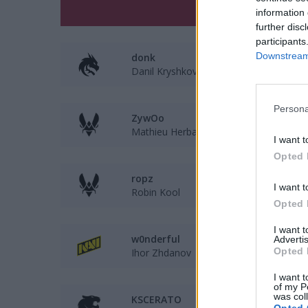
Zawodnik
information 
further disc
participants
Downstream 
donk
Danil Kryshkovets
Persona
ZywOo
Mathieu Herbaut
I want t
Opted 
ropz
I want t
Robin Kool
Opted 
I want 
w0nderful
Advertis
Opted 
Ihor Zhdanov
I want t
of my P
was col
KSCERATO
Opted 