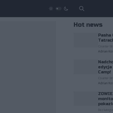
Hot news
Pasha 
Tatrac
Counter-Str
Adrian Ko
Nadcho
edycja
Camp!
Counter-Str
Adrian Ko
ZOWIE 
monito
pokazi
Bez kategor