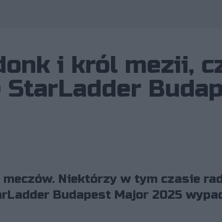
Wykorzy
nk i król mezii, cz
e StarLadder Buda
 meczów. Niektórzy w tym czasie radzi
tarLadder Budapest Major 2025 wypad