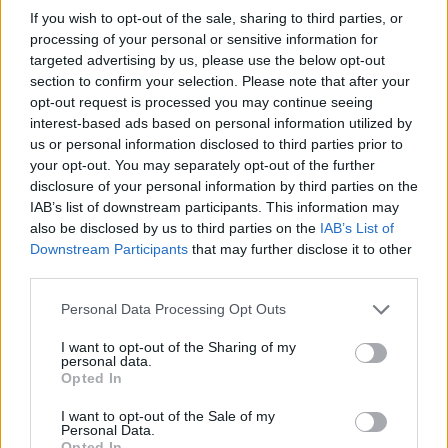
Esports, TYLOO, a nawet Pompa Teamu, gdzie swego
If you wish to opt-out of the sale, sharing to third parties, or
processing of your personal or sensitive information for
czasu został następcą Janusza "Snaxa" Pogorzelskiego.
targeted advertising by us, please use the below opt-out
Do drużyny dotychczasowego pracodawcy trafił on pod
section to confirm your selection. Please note that after your
koniec lipca tego roku i od tego czasu pełnił funkcję
opt-out request is processed you may continue seeing
testowanego szkoleniowca. Jakie były efekty tej
interest-based ads based on personal information utilized by
współpracy? Pod jego wodzą skład sięgnął po
us or personal information disclosed to third parties prior to
wicemistrzostwo Exort The Proving Grounds Season 3,
your opt-out. You may separately opt-out of the further
a także wygrał drugi europejski puchar ESL Challenger
disclosure of your personal information by third parties on the
IAB’s list of downstream participants. This information may
League Season 50. Niemniej ten ostatni nie dał awansu
also be disclosed by us to third parties on the
IAB’s List of
do ESL Pro League. Zasadniczo zresztą brakowało
Downstream Participants
that may further disclose it to other
większych osiągnięć, przez co o wyjeździe na Majora
third parties.
nie mogło być mowy.
Personal Data Processing Opt Outs
CZYTAJ TEŻ:
nexa żegna się z BC.Game
I want to opt-out of the Sharing of my
–
Testowy kontrakt zbliża się ku końcowi,
personal data.
Opted In
postanowiłem więc, że najlepsze dla mnie i dla zespołu
będzie pójście w różnych kierunkach. Chcę
I want to opt-out of the Sale of my
Personal Data.
podziękować organizacji i graczom za tę szansę. Życzę
Opted In