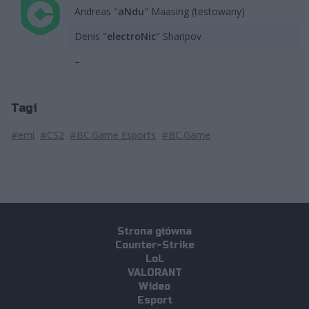
Andreas "
aNdu
" Maasing (testowany)
Denis "
electroNic
" Sharipov
–
Tagi
#emi
#CS2
#BC.Game Esports
#BC.Game
Strona główna
Counter-Strike
LoL
VALORANT
Wideo
Esport